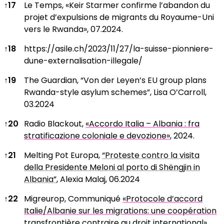
↑
17
Le Temps, «Keir Starmer confirme l’abandon du
projet d’expulsions de migrants du Royaume-Uni
vers le Rwanda», 07.2024.
↑
18
https://asile.ch/2023/11/27/la-suisse-pionniere-
dune-externalisation-illegale/
↑
19
The Guardian, “Von der Leyen’s EU group plans
Rwanda-style asylum schemes”, Lisa O’Carroll,
03.2024
↑
20
Radio Blackout,
«Accordo Italia – Albania : fra
stratificazione coloniale e devozione»
, 2024.
↑
21
Melting Pot Europa,
“Proteste contro la visita
della Presidente Meloni al porto di Shëngjin in
Albania”
, Alexia Malaj, 06.2024
↑
22
Migreurop, Communiqué
«Protocole d’accord
Italie/Albanie sur les migrations: une coopération
transfrontière contraire au droit international»
,