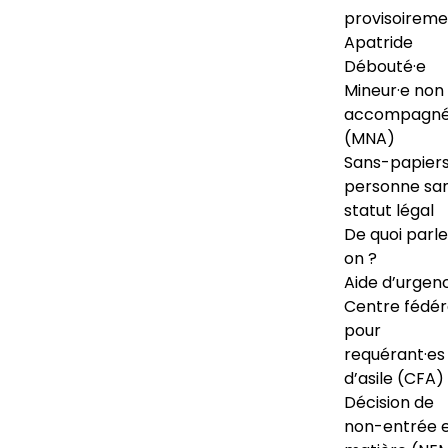
provisoireme
Apatride
Débouté·e
Mineur·e non
accompagné
(MNA)
Sans-papiers
personne sa
statut légal
De quoi parl
on ?
Aide d’urgen
Centre fédér
pour
requérant·es
d’asile (CFA)
Décision de
non-entrée 