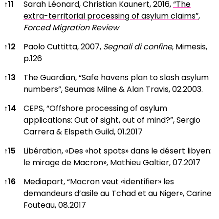
↑
11
Sarah Léonard, Christian Kaunert, 2016,
“The
extra-territorial processing of asylum claims”
,
Forced Migration Review
↑
12
Paolo Cuttitta, 2007,
Segnali di confine
, Mimesis,
p.126
↑
13
The Guardian, “Safe havens plan to slash asylum
numbers”, Seumas Milne & Alan Travis, 02.2003.
↑
14
CEPS, “Offshore processing of asylum
applications: Out of sight, out of mind?”, Sergio
Carrera & Elspeth Guild, 01.2017
↑
15
Libération, «Des «hot spots» dans le désert libyen:
le mirage de Macron», Mathieu Galtier, 07.2017
↑
16
Mediapart, “Macron veut «identifier» les
demandeurs d’asile au Tchad et au Niger», Carine
Fouteau, 08.2017