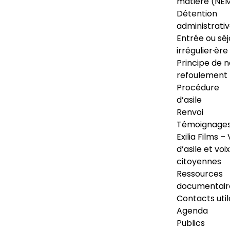
matière (NE
Détention
administrati
Entrée ou séj
irrégulier·ère
Principe de 
refoulement
Procédure
d’asile
Renvoi
Témoignage
Exilia Films – 
d’asile et voix
citoyennes
Ressources
documentair
Contacts util
Agenda
Publics