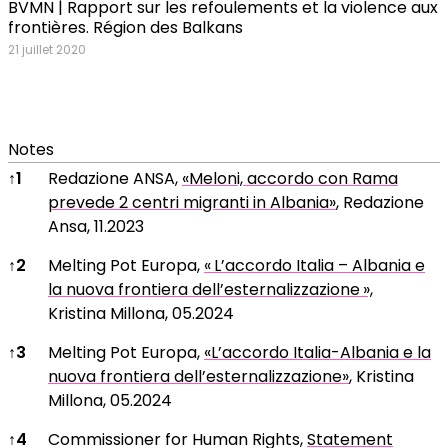
BVMN | Rapport sur les refoulements et la violence aux
frontières. Région des Balkans
21 juillet 2020
Notes
Notes
↑
1
Redazione ANSA,
«Meloni, accordo con Rama
prevede 2 centri migranti in Albania»
, Redazione
Ansa, 11.2023
↑
2
Melting Pot Europa,
« L’accordo Italia – Albania e
la nuova frontiera dell’esternalizzazione »,
Kristina Millona, 05.2024
↑
3
Melting Pot Europa,
«L’accordo Italia-Albania e la
nuova frontiera dell’esternalizzazione»
, Kristina
Millona, 05.2024
↑
4
Commissioner for Human Rights,
Statement