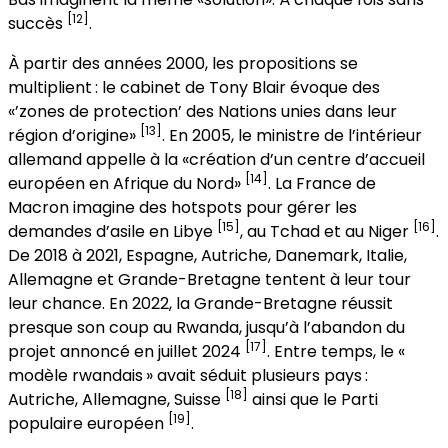
[12]
succès
.
À partir des années 2000, les propositions se
multiplient : le cabinet de Tony Blair évoque des
«’zones de protection’ des Nations unies dans leur
[13]
région d’origine»
. En 2005, le ministre de l’intérieur
allemand appelle à la «création d’un centre d’accueil
[14]
européen en Afrique du Nord»
. La France de
Macron imagine des hotspots pour gérer les
[15]
[16]
demandes d’asile en Libye
, au Tchad et au Niger
.
De 2018 à 2021, Espagne, Autriche, Danemark, Italie,
Allemagne et Grande-Bretagne tentent à leur tour
leur chance. En 2022, la Grande-Bretagne réussit
presque son coup au Rwanda, jusqu’à l’abandon du
[17]
projet annoncé en juillet 2024
. Entre temps, le «
modèle rwandais » avait séduit plusieurs pays :
[18]
Autriche, Allemagne, Suisse
ainsi que le Parti
[19]
populaire européen
.