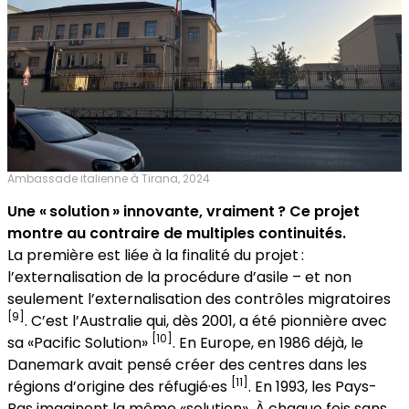
Ambassade italienne à Tirana, 2024
Une « solution » innovante, vraiment ? Ce projet
montre au contraire de multiples continuités.
La première est liée à la finalité du projet :
l’externalisation de la procédure d’asile – et non
seulement l’externalisation des contrôles migratoires
[9]
. C’est l’Australie qui, dès 2001, a été pionnière avec
[10]
sa «Pacific Solution»
. En Europe, en 1986 déjà, le
Danemark avait pensé créer des centres dans les
[11]
régions d’origine des réfugié·es
. En 1993, les Pays-
Bas imaginent la même «solution». À chaque fois sans