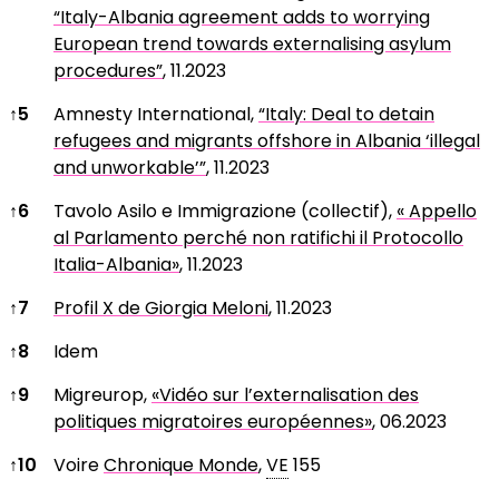
“Italy-Albania agreement adds to worrying
European trend towards externalising asylum
procedures”
, 11.2023
↑
5
Amnesty International,
“Italy: Deal to detain
refugees and migrants offshore in Albania ‘illegal
and unworkable’”
, 11.2023
↑
6
Tavolo Asilo e Immigrazione (collectif),
« Appello
al Parlamento perché non ratifichi il Protocollo
Italia-Albania»
, 11.2023
↑
7
Profil X de Giorgia Meloni
, 11.2023
↑
8
Idem
↑
9
Migreurop,
«Vidéo sur l’externalisation des
politiques migratoires européennes»
, 06.2023
↑
10
Voire
Chronique Monde
,
VE
155