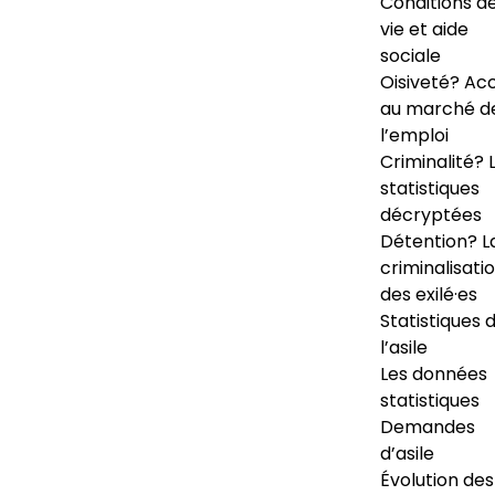
Conditions d
vie et aide
sociale
Oisiveté? Ac
au marché d
l’emploi
Criminalité? 
statistiques
décryptées
Détention? L
criminalisati
des exilé·es
Statistiques 
l’asile
Les données
statistiques
Demandes
d’asile
Évolution des