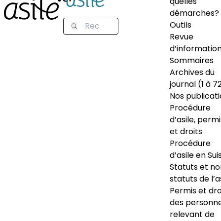
quelles
démarches?
Outils
Revue
d’informatio
Sommaires
Archives du
journal (1 à 7
Nos publicat
Procédure
d’asile, permi
et droits
Procédure
d’asile en Sui
Statuts et n
statuts de l’a
Permis et dro
des personn
relevant de