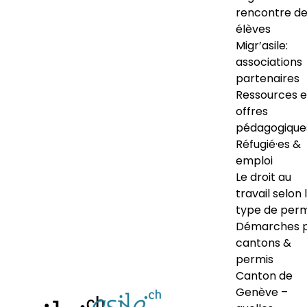
rencontre d
élèves
Migr’asile:
associations
partenaires
Ressources e
offres
pédagogique
Réfugié·es &
emploi
Le droit au
travail selon 
type de perm
Démarches 
cantons &
permis
Canton de
Genève –