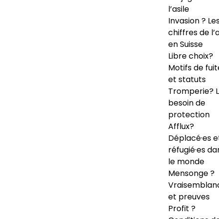
l’asile
Invasion ? Le
chiffres de l’a
en Suisse
Libre choix?
Motifs de fuit
et statuts
Tromperie? 
besoin de
protection
Afflux?
Déplacé·es e
réfugié·es da
le monde
Mensonge ?
Vraisemblan
et preuves
Profit ?