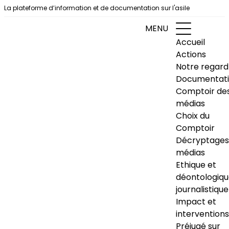
Aller au contenu
La plateforme d’information et de documentation sur l'asile
MENU
Accueil
Actions
Notre regard
Documentat
Comptoir de
médias
Choix du
Comptoir
Décryptages
médias
Ethique et
déontologiq
journalistique
Impact et
interventions
Préjugé sur