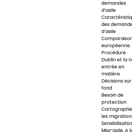
demandes
d’asile
Caractéristi
des demand
d’asile
Comparaiso
européenne
Procédure
Dublin et la 
entrée en
matière
Décisions sur
fond
Besoin de
protection
Cartographi
les migration
Sensibilisatio
Migr’asile. A l