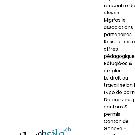
rencontre d
élèves
Migr’asile:
associations
partenaires
Ressources e
offres
pédagogique
Réfugié·es &
emploi
Le droit au
travail selon 
type de perm
Démarches 
cantons &
permis
Canton de
Genève –