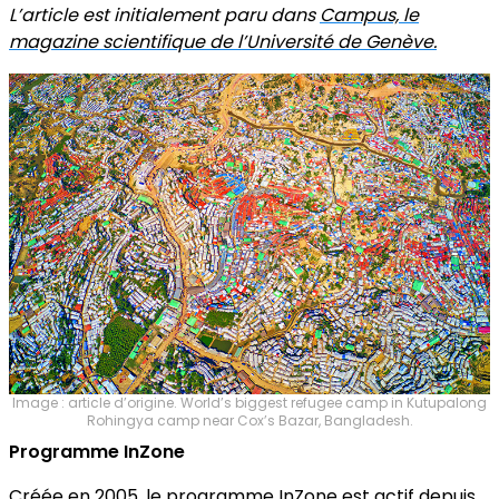
L’article est initialement paru dans
Campus, le
magazine scientifique de l’Université de Genève.
Image : article d’origine. World’s biggest refugee camp in Kutupalong
Rohingya camp near Cox’s Bazar, Bangladesh.
Programme InZone
Créée en 2005, le programme InZone est actif depuis