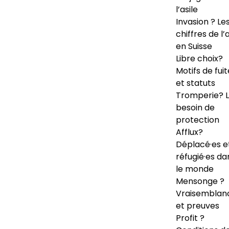
l’asile
Invasion ? Le
chiffres de l’a
en Suisse
Libre choix?
Motifs de fuit
et statuts
Tromperie? 
besoin de
protection
Afflux?
Déplacé·es e
réfugié·es da
le monde
Mensonge ?
Vraisemblan
et preuves
Profit ?