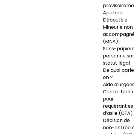
provisoireme
Apatride
Débouté·e
Mineur·e non
accompagné
(MNA)
Sans-papiers
personne sa
statut légal
De quoi parl
on ?
Aide d’urgen
Centre fédér
pour
requérant·es
d’asile (CFA)
Décision de
non-entrée 