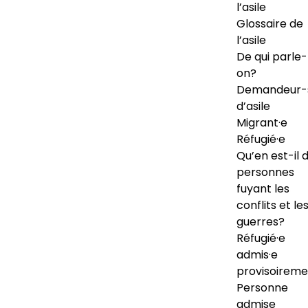
l’asile
Glossaire de
l’asile
De qui parle-
on?
Demandeur-
d’asile
Migrant·e
Réfugié·e
Qu’en est-il 
personnes
fuyant les
conflits et le
guerres?
Réfugié·e
admis·e
provisoireme
Personne
admise