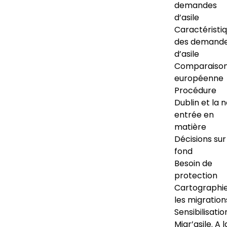
demandes
d’asile
Caractéristi
des demand
d’asile
Comparaiso
européenne
Procédure
Dublin et la 
entrée en
matière
Décisions sur
fond
Besoin de
protection
Cartographi
les migration
Sensibilisatio
Migr’asile. A l