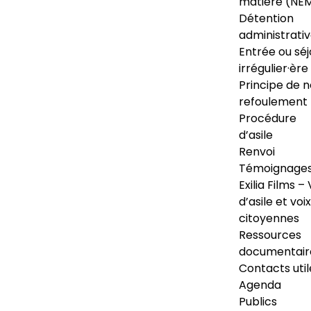
matière (NE
Détention
administrati
Entrée ou séj
irrégulier·ère
Principe de 
refoulement
Procédure
d’asile
Renvoi
Témoignage
Exilia Films – 
d’asile et voix
citoyennes
Ressources
documentair
Contacts util
Agenda
Publics