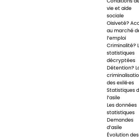
Conditions d
vie et aide
sociale
Oisiveté? Ac
au marché d
l’emploi
Criminalité? 
statistiques
décryptées
Détention? L
criminalisati
des exilé·es
Statistiques 
l’asile
Les données
statistiques
Demandes
d’asile
Évolution des