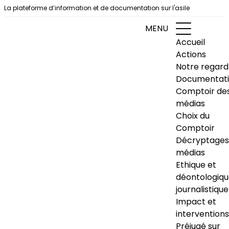
Aller au contenu
La plateforme d’information et de documentation sur l'asile
MENU
Accueil
Actions
Notre regard
Documentat
Comptoir de
médias
Choix du
Comptoir
Décryptages
médias
Ethique et
déontologiq
journalistique
Impact et
interventions
Préjugé sur