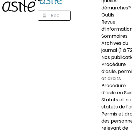
quelles
démarches?
Outils
Revue
d’informatio
Sommaires
Archives du
journal (1 à 7
Nos publicat
Procédure
d’asile, permi
et droits
Procédure
d’asile en Sui
Statuts et n
statuts de l’a
Permis et dro
des personn
relevant de