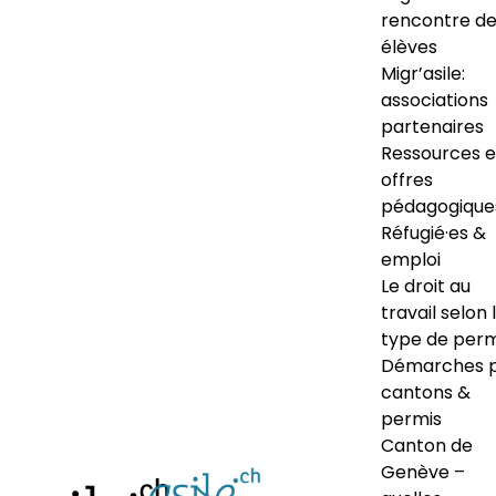
rencontre d
élèves
Migr’asile:
associations
partenaires
Ressources e
offres
pédagogique
Réfugié·es &
emploi
Le droit au
travail selon 
type de perm
Démarches 
cantons &
permis
Canton de
Genève –