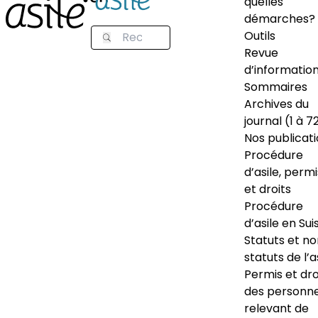
quelles
démarches?
Outils
Revue
d’informatio
Sommaires
Archives du
journal (1 à 7
Nos publicat
Procédure
d’asile, permi
et droits
Procédure
d’asile en Sui
Statuts et n
statuts de l’a
Permis et dro
des personn
relevant de