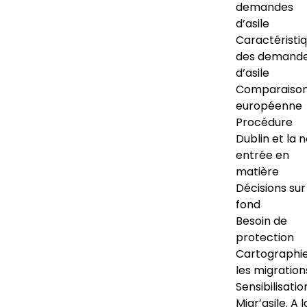
demandes
d’asile
Caractéristi
des demand
d’asile
Comparaiso
européenne
Procédure
Dublin et la 
entrée en
matière
Décisions sur
fond
Besoin de
protection
Cartographi
les migration
Sensibilisatio
Migr’asile. A l