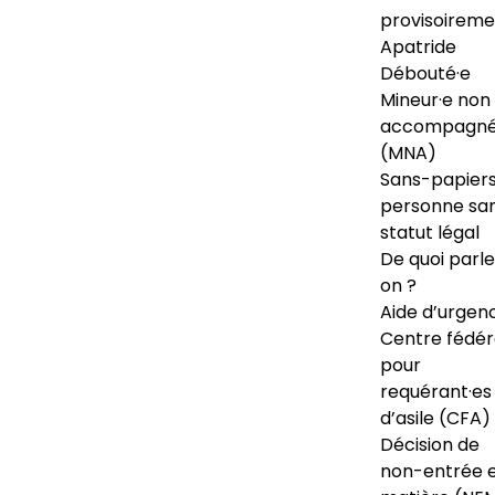
provisoireme
Apatride
Débouté·e
Mineur·e non
accompagné
(MNA)
Sans-papiers
personne sa
statut légal
De quoi parl
on ?
Aide d’urgen
Centre fédér
pour
requérant·es
d’asile (CFA)
Décision de
non-entrée 