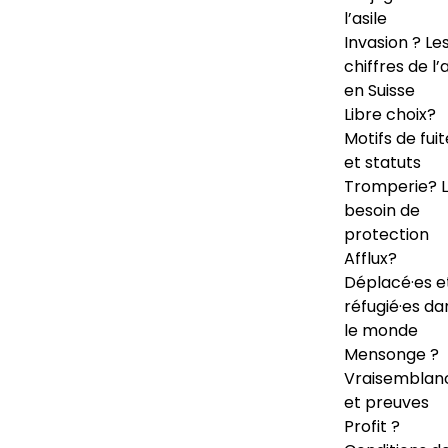
l’asile
Invasion ? Le
chiffres de l’a
en Suisse
Libre choix?
Motifs de fuit
et statuts
Tromperie? 
besoin de
protection
Afflux?
Déplacé·es e
réfugié·es da
le monde
Mensonge ?
Vraisemblan
et preuves
Profit ?