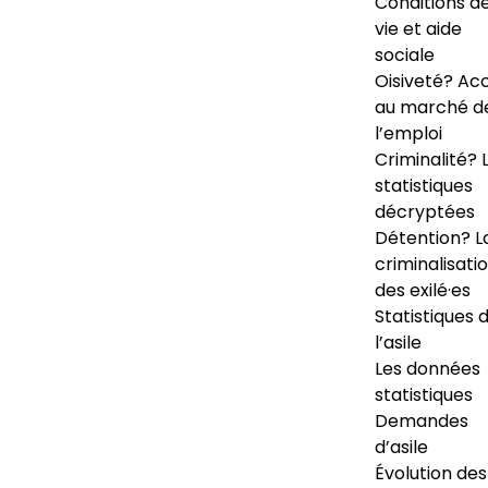
Conditions d
vie et aide
sociale
Oisiveté? Ac
au marché d
l’emploi
Criminalité? 
statistiques
décryptées
Détention? L
criminalisati
des exilé·es
Statistiques 
l’asile
Les données
statistiques
Demandes
d’asile
Évolution des