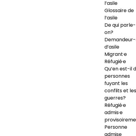
l’asile
Glossaire de
l’asile
De qui parle-
on?
Demandeur-
d’asile
Migrant·e
Réfugié·e
Qu’en est-il 
personnes
fuyant les
conflits et le
guerres?
Réfugié·e
admis·e
provisoireme
Personne
admise