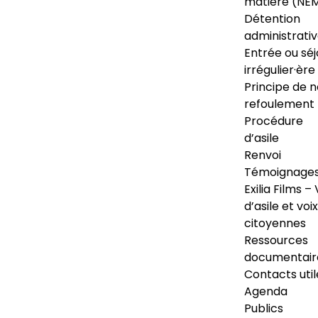
matière (NE
Détention
administrati
Entrée ou séj
irrégulier·ère
Principe de 
refoulement
Procédure
d’asile
Renvoi
Témoignage
Exilia Films – 
d’asile et voix
citoyennes
Ressources
documentair
Contacts util
Agenda
Publics