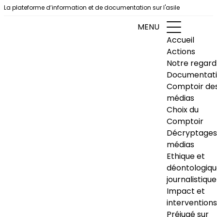
Aller au contenu
La plateforme d’information et de documentation sur l'asile
MENU
Accueil
Actions
Notre regard
Documentat
Comptoir de
médias
Choix du
Comptoir
Décryptages
médias
Ethique et
déontologiq
journalistique
Impact et
interventions
Préjugé sur