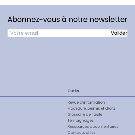
rants (AJAM), domaine intégration
Delémont
Abonnez-vous à notre newsletter
our les candidat-es et les employeur/euses afin de
rc Jurassien, Chemin de la Perche 2, 2900
tégration professionnelle et sociale, Chemin
intégration professionnelle et sociale,
Outils
Revue d’information
Procédure, permis et droits
Glossaire de l’asile
Témoignages
Ressources documentaires
emmes migrantes (CAFF) – Site de Porrentruy
Contacts utiles