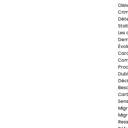
Oisi
Crim
Déte
Stat
Les 
Dema
Évol
Cara
Com
Pro
Dubl
Déci
Beso
Cart
Sens
Migr
Migr
Ress