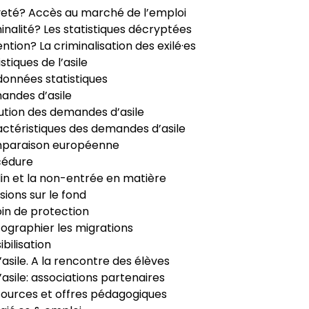
veté? Accès au marché de l’emploi
inalité? Les statistiques décryptées
ntion? La criminalisation des exilé·es
istiques de l’asile
données statistiques
ndes d’asile
ution des demandes d’asile
ctéristiques des demandes d’asile
paraison européenne
cédure
in et la non-entrée en matière
sions sur le fond
in de protection
ographier les migrations
ibilisation
’asile. A la rencontre des élèves
’asile: associations partenaires
ources et offres pédagogiques