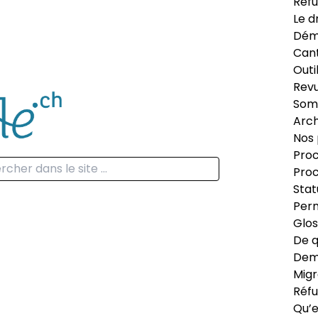
Réfu
Le d
Dém
Can
Outi
Revu
Som
Arch
Nos 
Proc
Proc
Stat
Perm
Glos
De q
Dema
Migr
Réfu
Qu’e