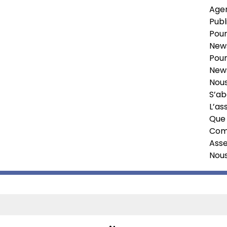
Age
Publ
Pour
News
Pour
News
Nous
S’ab
L’as
Que 
Comi
Ass
Nou