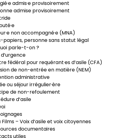
gié·e admis·e provisoirement
onne admise provisoirement
ride
outé·e
eur·e non accompagné·e (MNA)
-papiers, personne sans statut légal
uoi parle-t-on ?
 d’urgence
re fédéral pour requérant·es d’asile (CFA)
sion de non-entrée en matière (NEM)
ntion administrative
ée ou séjour irrégulier·ère
cipe de non-refoulement
édure d’asile
oi
oignages
ia Films – Voix d’asile et voix citoyennes
sources documentaires
acts utiles