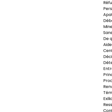
Réfu
Pers
Apat
Déb
Min
Sans
De q
Aide
Cent
Déci
Déte
Entr
Prin
Proc
Renv
Tém
Exil
Res
Cont