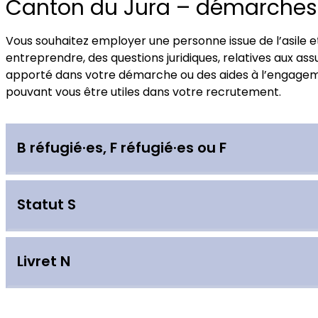
Canton du Jura – démarches e
Vous souhaitez employer une personne issue de l’asile 
entreprendre, des questions juridiques, relatives aux a
apporté dans votre démarche ou des aides à l’engagem
pouvant vous être utiles dans votre recrutement.
B réfugié·es, F réfugié·es ou F
L’exercice d’une activité lucrative (salariée ou indépe
Statut S
en ligne
EasyGov.swiss
, ou par le biais du formulaire 
Comme pour le permis B et F, l’exercice d’une activité
Livret N
d’une annonce sur le guichet en ligne
EasyGov.swiss
,
le
portail du SEM.
Préalablement à la prise d’emploi, une demande d’aut