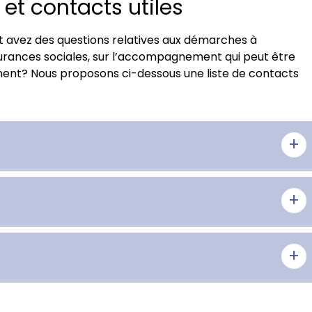
t contacts utiles
et avez des questions relatives aux démarches à
ssurances sociales, sur l’accompagnement qui peut être
ent? Nous proposons ci-dessous une liste de contacts
+
ndante) doit faire l’objet d’une annonce sur le guichet
+
d’annonce disponible sur le
portail du
SEM
.
 lucrative (salariée ou indépendante) doit faire l’objet
+
 ou par le biais du formulaire d’annonce disponible sur
orisation doit être adressée au service de l’économie