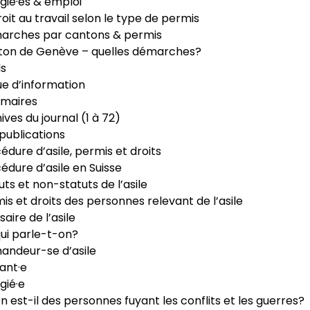
gié·es & emploi
roit au travail selon le type de permis
arches par cantons & permis
ton de Genève – quelles démarches?
ls
e d’information
maires
ives du journal (1 à 72)
publications
édure d’asile, permis et droits
édure d’asile en Suisse
uts et non-statuts de l’asile
is et droits des personnes relevant de l’asile
saire de l’asile
ui parle-t-on?
ndeur-se d’asile
ant·e
gié·e
n est-il des personnes fuyant les conflits et les guerres?