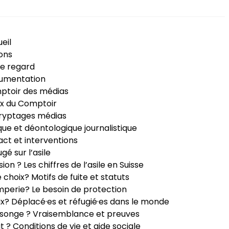
eil
ons
e regard
umentation
ptoir des médias
x du Comptoir
ryptages médias
que et déontologique journalistique
ct et interventions
ugé sur l’asile
sion ? Les chiffres de l’asile en Suisse
e choix? Motifs de fuite et statuts
perie? Le besoin de protection
ux? Déplacé·es et réfugié·es dans le monde
songe ? Vraisemblance et preuves
it ? Conditions de vie et aide sociale