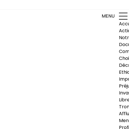
MENU
Accu
Acti
Notr
Doc
Com
Choi
Déc
Ethi
Impa
Préj
Inva
Libr
Trom
Affl
Men
Prof