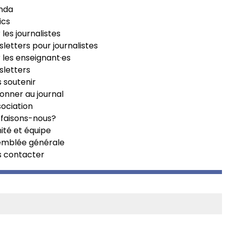
nda
ics
 les journalistes
letters pour journalistes
 les enseignant·es
letters
 soutenir
onner au journal
sociation
faisons-nous?
té et équipe
emblée générale
s contacter