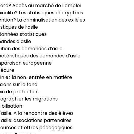
veté? Accès au marché de l’emploi
inalité? Les statistiques décryptées
ntion? La criminalisation des exilé·es
istiques de l’asile
données statistiques
ndes d’asile
ution des demandes d’asile
ctéristiques des demandes d’asile
paraison européenne
cédure
in et la non-entrée en matière
sions sur le fond
in de protection
ographier les migrations
ibilisation
’asile. A la rencontre des élèves
’asile: associations partenaires
ources et offres pédagogiques