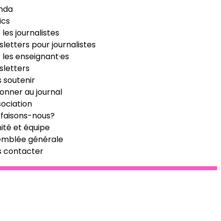
nda
ics
 les journalistes
letters pour journalistes
 les enseignant·es
letters
 soutenir
onner au journal
sociation
faisons-nous?
té et équipe
emblée générale
s contacter