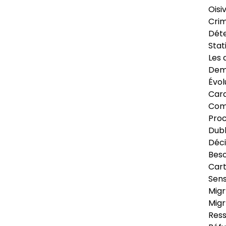
Oisi
Crim
Déte
Stat
Les 
Dema
Évol
Cara
Com
Pro
Dubl
Déci
Beso
Cart
Sens
Migr
Migr
Ress