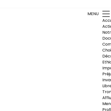
MENU
Accu
Acti
Notr
Doc
Com
Choi
Déc
Ethi
Impa
Préj
Inva
Libr
Trom
Affl
Men
Prof