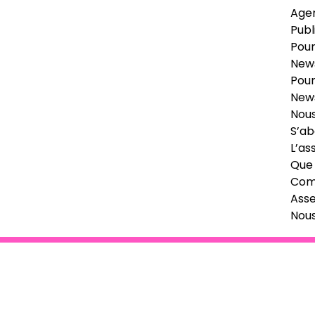
Age
Publ
Pour
News
Pour
News
Nous
S’ab
L’as
Que 
Comi
Ass
Nou