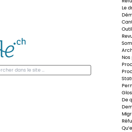
Réfu
Le d
Dém
Can
Outi
Revu
Som
Arch
Nos 
Proc
Proc
Stat
Perm
Glos
De q
Dema
Migr
Réfu
Qu’e