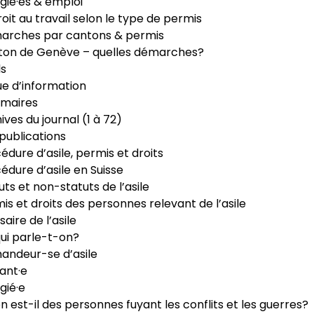
gié·es & emploi
roit au travail selon le type de permis
arches par cantons & permis
ton de Genève – quelles démarches?
ls
e d’information
maires
ives du journal (1 à 72)
publications
édure d’asile, permis et droits
édure d’asile en Suisse
uts et non-statuts de l’asile
is et droits des personnes relevant de l’asile
saire de l’asile
ui parle-t-on?
ndeur-se d’asile
ant·e
gié·e
n est-il des personnes fuyant les conflits et les guerres?