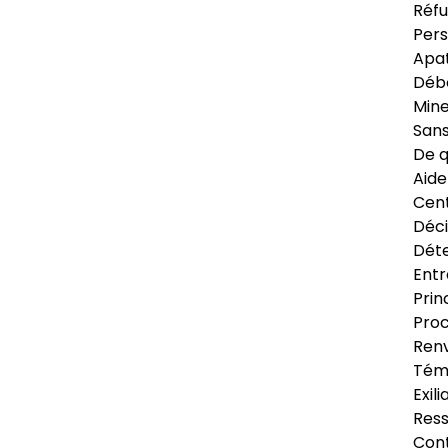
Réfu
Pers
Apat
Déb
Min
Sans
De q
Aide
Cent
Déci
Déte
Entr
Prin
Proc
Renv
Tém
Exil
Res
Cont