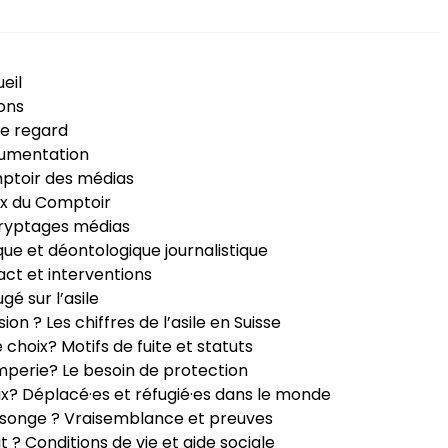
eil
ons
e regard
umentation
ptoir des médias
x du Comptoir
ryptages médias
que et déontologique journalistique
ct et interventions
ugé sur l’asile
sion ? Les chiffres de l’asile en Suisse
e choix? Motifs de fuite et statuts
perie? Le besoin de protection
ux? Déplacé·es et réfugié·es dans le monde
songe ? Vraisemblance et preuves
it ? Conditions de vie et aide sociale