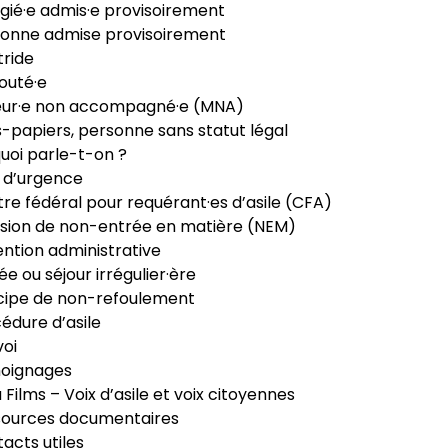
gié·e admis·e provisoirement
onne admise provisoirement
ride
outé·e
eur·e non accompagné·e (MNA)
-papiers, personne sans statut légal
uoi parle-t-on ?
 d’urgence
re fédéral pour requérant·es d’asile (CFA)
sion de non-entrée en matière (NEM)
ntion administrative
ée ou séjour irrégulier·ère
cipe de non-refoulement
édure d’asile
oi
oignages
ia Films – Voix d’asile et voix citoyennes
sources documentaires
acts utiles