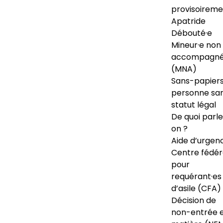
provisoireme
Apatride
Débouté·e
Mineur·e non
accompagné
(MNA)
Sans-papiers
personne sa
statut légal
De quoi parl
on ?
Aide d’urgen
Centre fédér
pour
requérant·es
d’asile (CFA)
Décision de
non-entrée 