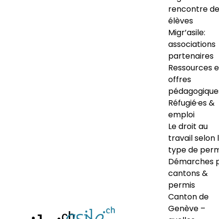
rencontre d
élèves
Migr’asile:
associations
partenaires
Ressources e
offres
pédagogique
Réfugié·es &
emploi
Le droit au
travail selon 
type de perm
Démarches 
cantons &
permis
Canton de
Genève –