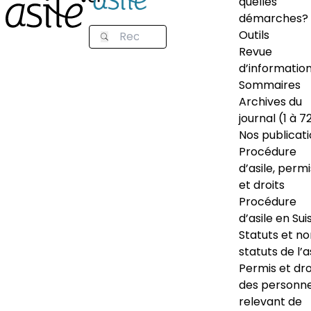
quelles
démarches?
Outils
Revue
d’informatio
Sommaires
Archives du
journal (1 à 7
Nos publicat
Procédure
d’asile, permi
et droits
Procédure
d’asile en Sui
Statuts et n
statuts de l’a
Permis et dro
des personn
relevant de