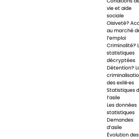
Conditions d
vie et aide
sociale
Oisiveté? Ac
au marché d
l’emploi
Criminalité? 
statistiques
décryptées
Détention? L
criminalisati
des exilé·es
Statistiques 
l’asile
Les données
statistiques
Demandes
d’asile
Évolution des