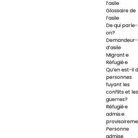
l’asile
Glossaire de
l’asile
De qui parle-
on?
Demandeur-
d’asile
Migrant·e
Réfugié·e
Qu’en est-il 
personnes
fuyant les
conflits et le
guerres?
Réfugié·e
admis·e
provisoireme
Personne
admise