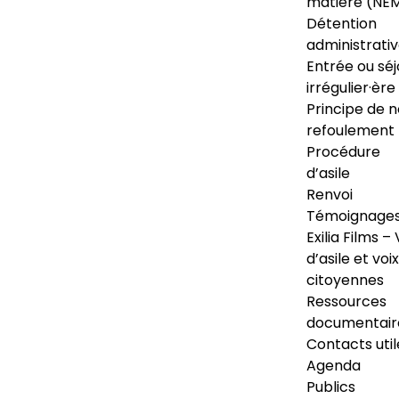
matière (NE
Détention
administrati
Entrée ou séj
irrégulier·ère
Principe de 
refoulement
Procédure
d’asile
Renvoi
Témoignage
Exilia Films – 
d’asile et voix
citoyennes
Ressources
documentair
Contacts util
Agenda
Publics