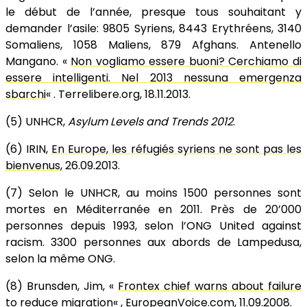
le début de l’année, presque tous souhaitant y
demander l’asile: 9805 Syriens, 8443 Erythréens, 3140
Somaliens, 1058 Maliens, 879 Afghans. Antenello
Mangano. «
Non vogliamo essere buoni? Cerchiamo di
essere intelligenti. Nel 2013 nessuna emergenza
sbarchi
« . Terrelibere.org, 18.11.2013.
(5) UNHCR,
Asylum Levels and Trends 2012
.
(6) IRIN,
En Europe, les réfugiés syriens ne sont pas les
bienvenus
, 26.09.2013.
(7) Selon le UNHCR, au moins 1500 personnes sont
mortes en Méditerranée en 2011. Près de 20’000
personnes depuis 1993, selon l’ONG United against
racism. 3300 personnes aux abords de Lampedusa,
selon la même ONG.
(8) Brunsden, Jim, «
Frontex chief warns about failure
to reduce migration
« , EuropeanVoice.com, 11.09.2008.