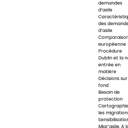
demandes
d’asile
Caractéristi
des demand
d’asile
Comparaiso
européenne
Procédure
Dublin et la 
entrée en
matière
Décisions sur
fond
Besoin de
protection
Cartographi
les migration
Sensibilisatio
Migr’asile. A l