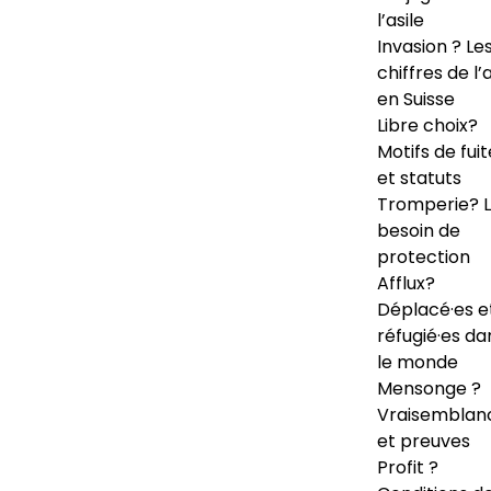
l’asile
Invasion ? Le
chiffres de l’a
en Suisse
Libre choix?
Motifs de fuit
et statuts
Tromperie? 
besoin de
protection
Afflux?
Déplacé·es e
réfugié·es da
le monde
Mensonge ?
Vraisemblan
et preuves
Profit ?