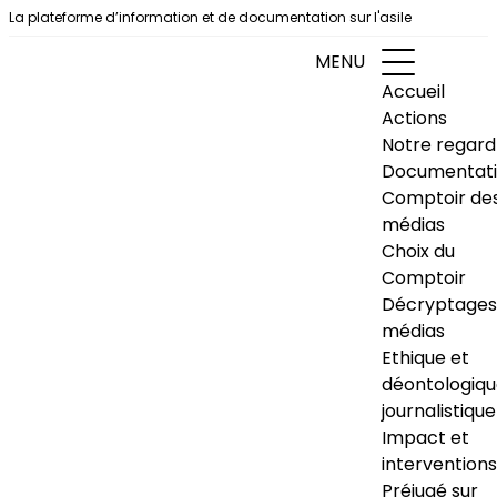
Aller au contenu
La plateforme d’information et de documentation sur l'asile
MENU
Accueil
Actions
Notre regard
Documentat
Comptoir de
médias
Choix du
Comptoir
Décryptages
médias
Ethique et
déontologiq
journalistique
Impact et
interventions
Préjugé sur