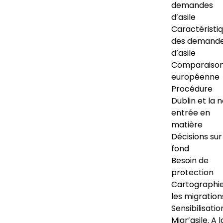
demandes
d’asile
Caractéristi
des demand
d’asile
Comparaiso
européenne
Procédure
Dublin et la 
entrée en
matière
Décisions sur
fond
Besoin de
protection
Cartographi
les migration
Sensibilisatio
Migr’asile. A l