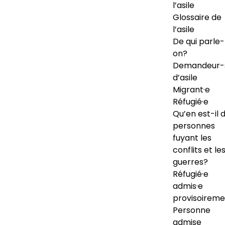
l’asile
Glossaire de
l’asile
De qui parle-
on?
Demandeur-
d’asile
Migrant·e
Réfugié·e
Qu’en est-il 
personnes
fuyant les
conflits et le
guerres?
Réfugié·e
admis·e
provisoireme
Personne
admise