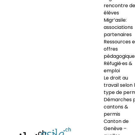
rencontre d
élèves
Migr’asile:
associations
partenaires
Ressources e
offres
pédagogique
Réfugié·es &
emploi
Le droit au
travail selon 
type de perm
Démarches 
cantons &
permis
Canton de
Genève –