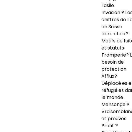
l’asile
Invasion ? Le
chiffres de l’a
en Suisse
Libre choix?
Motifs de fuit
et statuts
Tromperie? 
besoin de
protection
Afflux?
Déplacé·es e
réfugié·es da
le monde
Mensonge ?
Vraisemblan
et preuves
Profit ?