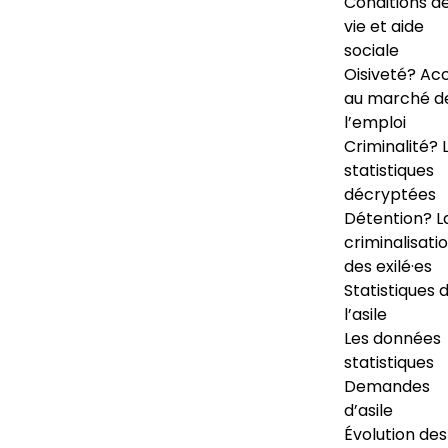
Conditions d
vie et aide
sociale
Oisiveté? Ac
au marché d
l’emploi
Criminalité? 
statistiques
décryptées
Détention? L
criminalisati
des exilé·es
Statistiques 
l’asile
Les données
statistiques
Demandes
d’asile
Évolution des