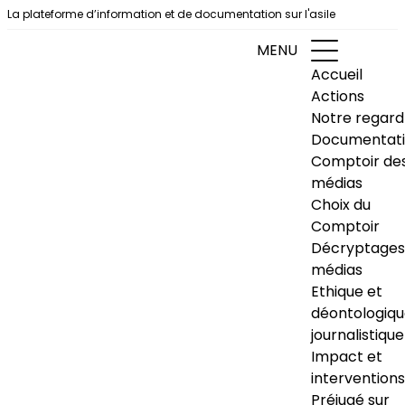
Aller au contenu
La plateforme d’information et de documentation sur l'asile
MENU
Accueil
Actions
Notre regard
Documentat
Comptoir de
médias
Choix du
Comptoir
Décryptages
médias
Ethique et
déontologiq
journalistique
Impact et
interventions
Préjugé sur