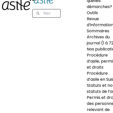
quelles
démarches?
Outils
Revue
d’informatio
Sommaires
Archives du
journal (1 à 7
Nos publicat
Procédure
d’asile, permi
et droits
Procédure
d’asile en Sui
Statuts et n
statuts de l’a
Permis et dro
des personn
relevant de