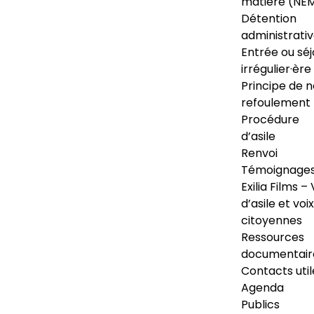
matière (NE
Détention
administrati
Entrée ou séj
irrégulier·ère
Principe de 
refoulement
Procédure
d’asile
Renvoi
Témoignage
Exilia Films – 
d’asile et voix
citoyennes
Ressources
documentair
Contacts util
Agenda
Publics