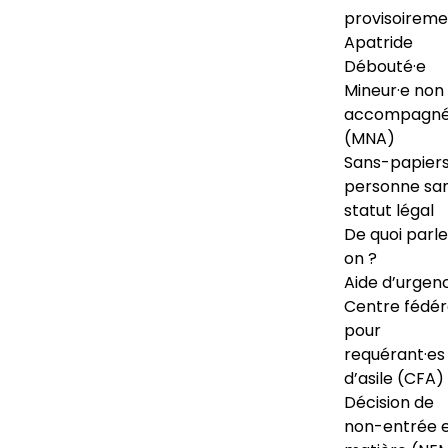
provisoireme
Apatride
Débouté·e
Mineur·e non
accompagné
(MNA)
Sans-papiers
personne sa
statut légal
De quoi parl
on ?
Aide d’urgen
Centre fédér
pour
requérant·es
d’asile (CFA)
Décision de
non-entrée 