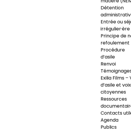
matière (NE
Détention
administrati
Entrée ou séj
irrégulier·ère
Principe de 
refoulement
Procédure
d’asile
Renvoi
Témoignage
Exilia Films – 
d’asile et voix
citoyennes
Ressources
documentair
Contacts util
Agenda
Publics