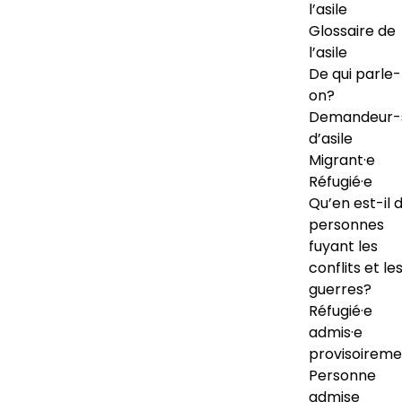
l’asile
Glossaire de
l’asile
De qui parle-
on?
Demandeur-
d’asile
Migrant·e
Réfugié·e
Qu’en est-il 
personnes
fuyant les
conflits et le
guerres?
Réfugié·e
admis·e
provisoireme
Personne
admise