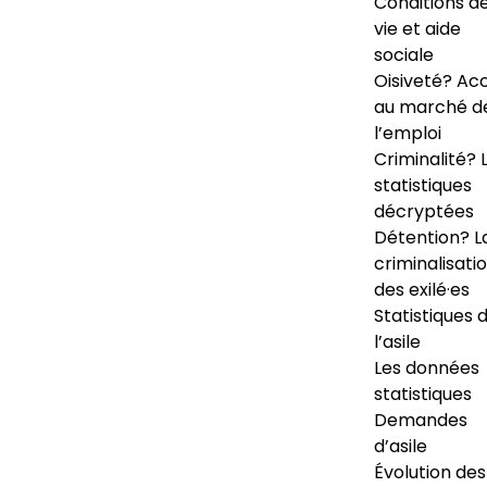
Conditions d
vie et aide
sociale
Oisiveté? Ac
au marché d
l’emploi
Criminalité? 
statistiques
décryptées
Détention? L
criminalisati
des exilé·es
Statistiques 
l’asile
Les données
statistiques
Demandes
d’asile
Évolution des