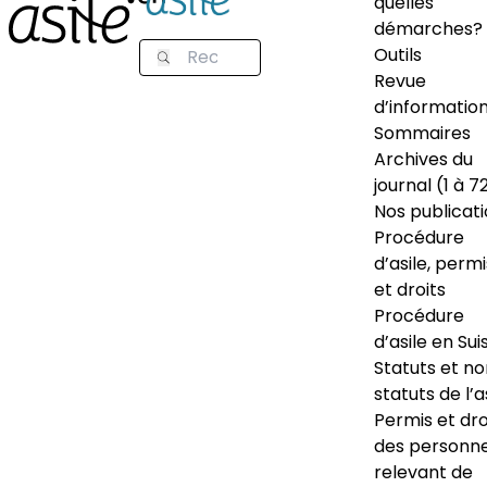
quelles
démarches?
Outils
Revue
d’informatio
Sommaires
Archives du
journal (1 à 7
Nos publicat
Procédure
d’asile, permi
et droits
Procédure
d’asile en Sui
Statuts et n
statuts de l’a
Permis et dro
des personn
relevant de