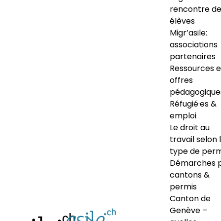
rencontre d
élèves
Migr’asile:
associations
partenaires
Ressources e
offres
pédagogique
Réfugié·es &
emploi
Le droit au
travail selon 
type de perm
Démarches 
cantons &
permis
Canton de
Genève –