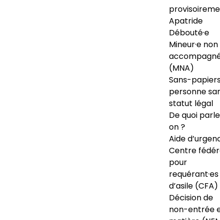
provisoireme
Apatride
Débouté·e
Mineur·e non
accompagné
(MNA)
Sans-papiers
personne sa
statut légal
De quoi parl
on ?
Aide d’urgen
Centre fédér
pour
requérant·es
d’asile (CFA)
Décision de
non-entrée 