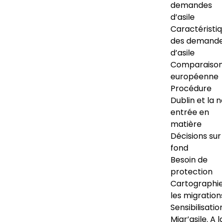
demandes
d’asile
Caractéristi
des demand
d’asile
Comparaiso
européenne
Procédure
Dublin et la 
entrée en
matière
Décisions sur
fond
Besoin de
protection
Cartographi
les migration
Sensibilisatio
Migr’asile. A l