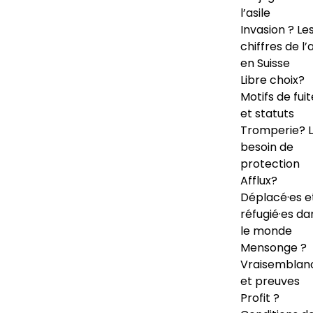
l’asile
Invasion ? Le
chiffres de l’a
en Suisse
Libre choix?
Motifs de fuit
et statuts
Tromperie? 
besoin de
protection
Afflux?
Déplacé·es e
réfugié·es da
le monde
Mensonge ?
Vraisemblan
et preuves
Profit ?