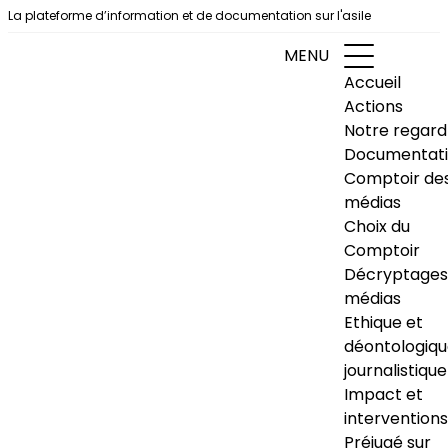
Aller au contenu
La plateforme d’information et de documentation sur l'asile
MENU
Accueil
Actions
Notre regard
Documentat
Comptoir de
médias
Choix du
Comptoir
Décryptages
médias
Ethique et
déontologiq
journalistique
Impact et
interventions
Préjugé sur