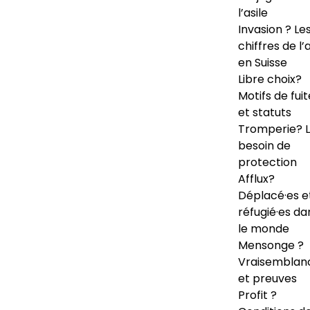
l’asile
Invasion ? Le
chiffres de l’a
en Suisse
Libre choix?
Motifs de fuit
et statuts
Tromperie? 
besoin de
protection
Afflux?
Déplacé·es e
réfugié·es da
le monde
Mensonge ?
Vraisemblan
et preuves
Profit ?