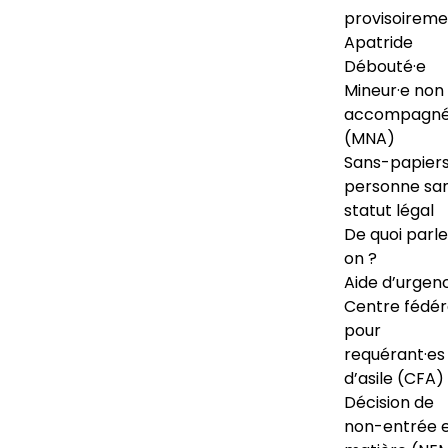
provisoireme
Apatride
Débouté·e
Mineur·e non
accompagné
(MNA)
Sans-papiers
personne sa
statut légal
De quoi parl
on ?
Aide d’urgen
Centre fédér
pour
requérant·es
d’asile (CFA)
Décision de
non-entrée 