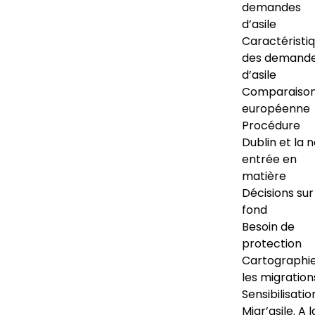
demandes
d’asile
Caractéristi
des demand
d’asile
Comparaiso
européenne
Procédure
Dublin et la 
entrée en
matière
Décisions sur
fond
Besoin de
protection
Cartographi
les migration
Sensibilisatio
Migr’asile. A l