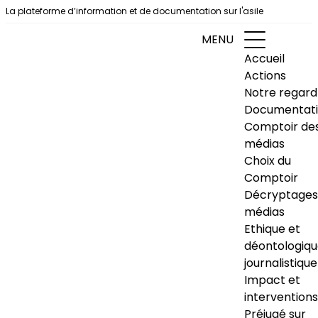
Aller au contenu
La plateforme d’information et de documentation sur l'asile
MENU
Accueil
Actions
Notre regard
Documentat
Comptoir de
médias
Choix du
Comptoir
Décryptages
médias
Ethique et
déontologiq
journalistique
Impact et
interventions
Préjugé sur