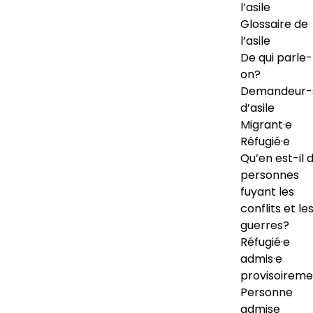
l’asile
Glossaire de
l’asile
De qui parle-
on?
Demandeur-
d’asile
Migrant·e
Réfugié·e
Qu’en est-il 
personnes
fuyant les
conflits et le
guerres?
Réfugié·e
admis·e
provisoireme
Personne
admise