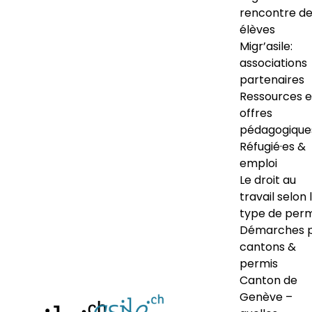
rencontre d
élèves
Migr’asile:
associations
partenaires
Ressources e
offres
pédagogique
Réfugié·es &
emploi
Le droit au
travail selon 
type de perm
Démarches 
cantons &
permis
Canton de
Genève –