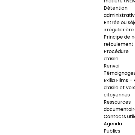
matière (NE
Détention
administrati
Entrée ou séj
irrégulier·ère
Principe de 
refoulement
Procédure
d’asile
Renvoi
Témoignage
Exilia Films – 
d’asile et voix
citoyennes
Ressources
documentair
Contacts util
Agenda
Publics