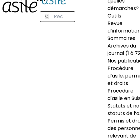
quelles
démarches?
Outils
Revue
d’informatio
Sommaires
Archives du
journal (1 à 7
Nos publicat
Procédure
d’asile, permi
et droits
Procédure
d’asile en Sui
Statuts et n
statuts de l’a
Permis et dro
des personn
relevant de