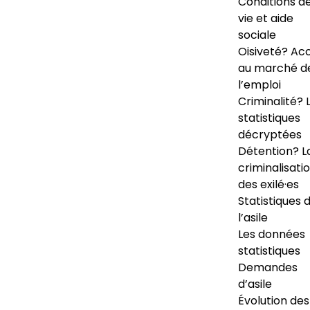
Conditions d
vie et aide
sociale
Oisiveté? Ac
au marché d
l’emploi
Criminalité? 
statistiques
décryptées
Détention? L
criminalisati
des exilé·es
Statistiques 
l’asile
Les données
statistiques
Demandes
d’asile
Évolution des