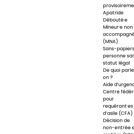
provisoireme
Apatride
Débouté·e
Mineur·e non
accompagné
(MNA)
Sans-papiers
personne sa
statut légal
De quoi parl
on ?
Aide d’urgen
Centre fédér
pour
requérant·es
d’asile (CFA)
Décision de
non-entrée 