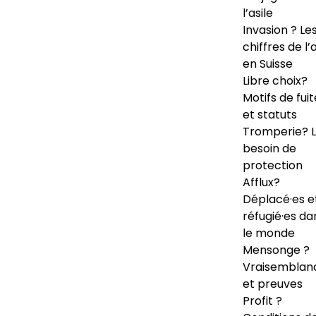
l’asile
Invasion ? Le
chiffres de l’a
en Suisse
Libre choix?
Motifs de fuit
et statuts
Tromperie? 
besoin de
protection
Afflux?
Déplacé·es e
réfugié·es da
le monde
Mensonge ?
Vraisemblan
et preuves
Profit ?