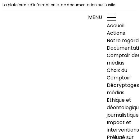
Aller au contenu
La plateforme d’information et de documentation sur l'asile
MENU
Accueil
Actions
Notre regard
Documentat
Comptoir de
médias
Choix du
Comptoir
Décryptages
médias
Ethique et
déontologiq
journalistique
Impact et
interventions
Préjugé sur