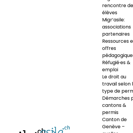
rencontre d
élèves
Migr’asile:
associations
partenaires
Ressources e
offres
pédagogique
Réfugié·es &
emploi
Le droit au
travail selon 
type de perm
Démarches 
cantons &
permis
Canton de
Genève –