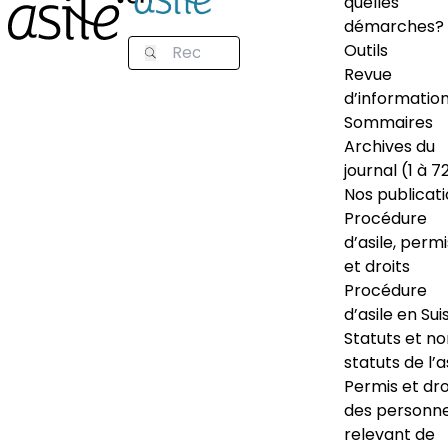
quelles
démarches?
Outils
Revue
d’informatio
Sommaires
Archives du
journal (1 à 7
Nos publicat
Procédure
d’asile, permi
et droits
Procédure
d’asile en Sui
Statuts et n
statuts de l’a
Permis et dro
des personn
relevant de