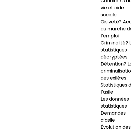
Conditions d
vie et aide
sociale
Oisiveté? Ac
au marché d
l’emploi
Criminalité? 
statistiques
décryptées
Détention? L
criminalisati
des exilé·es
Statistiques 
l’asile
Les données
statistiques
Demandes
d’asile
Évolution des