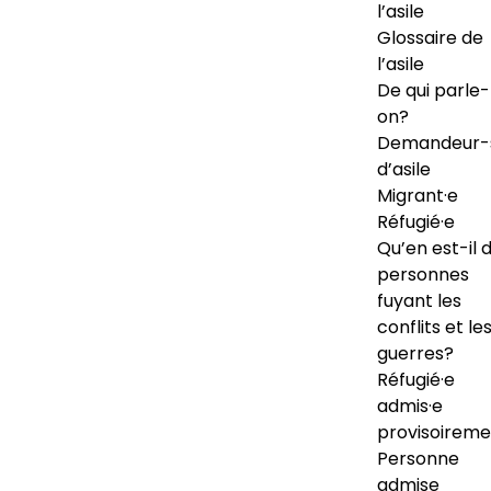
l’asile
Glossaire de
l’asile
De qui parle-
on?
Demandeur-
d’asile
Migrant·e
Réfugié·e
Qu’en est-il 
personnes
fuyant les
conflits et le
guerres?
Réfugié·e
admis·e
provisoireme
Personne
admise