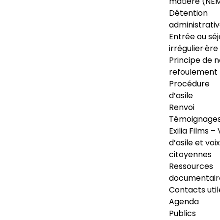
matière (NE
Détention
administrati
Entrée ou séj
irrégulier·ère
Principe de 
refoulement
Procédure
d’asile
Renvoi
Témoignage
Exilia Films – 
d’asile et voix
citoyennes
Ressources
documentair
Contacts util
Agenda
Publics