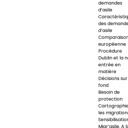
demandes
d’asile
Caractéristi
des demand
d’asile
Comparaiso
européenne
Procédure
Dublin et la 
entrée en
matière
Décisions sur
fond
Besoin de
protection
Cartographi
les migration
Sensibilisatio
Migr’asile. A l