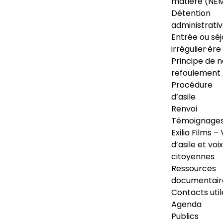
matière (NE
Détention
administrati
Entrée ou séj
irrégulier·ère
Principe de 
refoulement
Procédure
d’asile
Renvoi
Témoignage
Exilia Films – 
d’asile et voix
citoyennes
Ressources
documentair
Contacts util
Agenda
Publics