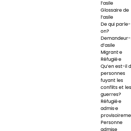
l’asile
Glossaire de
l’asile
De qui parle-
on?
Demandeur-
d’asile
Migrant·e
Réfugié·e
Qu’en est-il 
personnes
fuyant les
conflits et le
guerres?
Réfugié·e
admis·e
provisoireme
Personne
admise