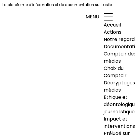
Aller au contenu
La plateforme d’information et de documentation sur l'asile
MENU
Accueil
Actions
Notre regard
Documentat
Comptoir de
médias
Choix du
Comptoir
Décryptages
médias
Ethique et
déontologiq
journalistique
Impact et
interventions
Préjugé sur