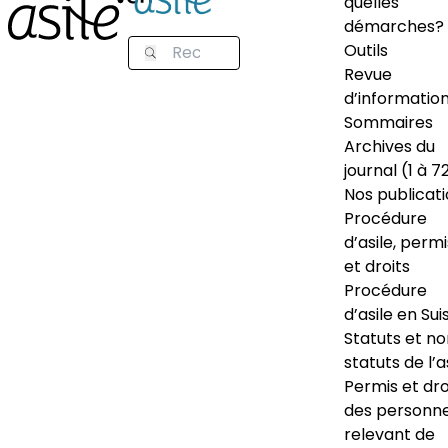
quelles
démarches?
Outils
Revue
d’informatio
Sommaires
Archives du
journal (1 à 7
Nos publicat
Procédure
d’asile, permi
et droits
Procédure
d’asile en Sui
Statuts et n
statuts de l’a
Permis et dro
des personn
relevant de