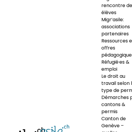
rencontre d
élèves
Migr’asile:
associations
partenaires
Ressources e
offres
pédagogique
Réfugié·es &
emploi
Le droit au
travail selon 
type de perm
Démarches 
cantons &
permis
Canton de
Genève –