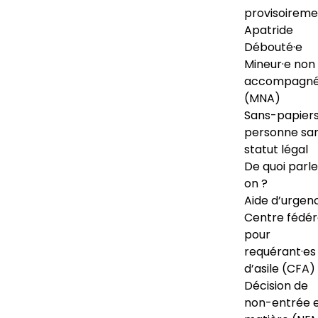
provisoireme
Apatride
Débouté·e
Mineur·e non
accompagné
(MNA)
Sans-papiers
personne sa
statut légal
De quoi parl
on ?
Aide d’urgen
Centre fédér
pour
requérant·es
d’asile (CFA)
Décision de
non-entrée 