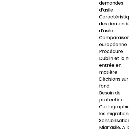
demandes
d’asile
Caractéristi
des demand
d’asile
Comparaiso
européenne
Procédure
Dublin et la 
entrée en
matière
Décisions sur
fond
Besoin de
protection
Cartographi
les migration
Sensibilisatio
Migr’asile. A l