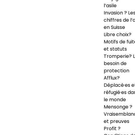
l’asile
Invasion ? Le
chiffres de l’a
en Suisse
Libre choix?
Motifs de fuit
et statuts
Tromperie? 
besoin de
protection
Afflux?
Déplacé·es e
réfugié·es da
le monde
Mensonge ?
Vraisemblan
et preuves
Profit ?