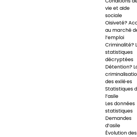
Conditions d
vie et aide
sociale
Oisiveté? Ac
au marché d
l’emploi
Criminalité? 
statistiques
décryptées
Détention? L
criminalisati
des exilé·es
Statistiques 
l’asile
Les données
statistiques
Demandes
d’asile
Évolution des