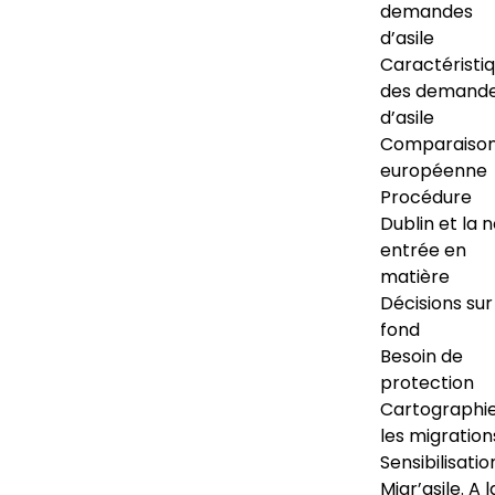
demandes
d’asile
Caractéristi
des demand
d’asile
Comparaiso
européenne
Procédure
Dublin et la 
entrée en
matière
Décisions sur
fond
Besoin de
protection
Cartographi
les migration
Sensibilisatio
Migr’asile. A l