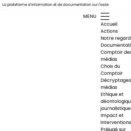
Aller au contenu
La plateforme d’information et de documentation sur l'asile
MENU
Accueil
Actions
Notre regard
Documentat
Comptoir de
médias
Choix du
Comptoir
Décryptages
médias
Ethique et
déontologiq
journalistique
Impact et
interventions
Préjugé sur