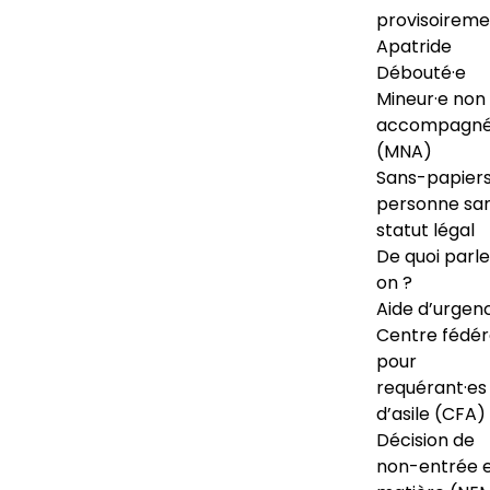
provisoireme
Apatride
Débouté·e
Mineur·e non
accompagné
(MNA)
Sans-papiers
personne sa
statut légal
De quoi parl
on ?
Aide d’urgen
Centre fédér
pour
requérant·es
d’asile (CFA)
Décision de
non-entrée 