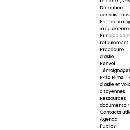
matière (NE
Détention
administrati
Entrée ou séj
irrégulier·ère
Principe de 
refoulement
Procédure
d’asile
Renvoi
Témoignage
Exilia Films – 
d’asile et voix
citoyennes
Ressources
documentair
Contacts util
Agenda
Publics