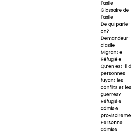
l’asile
Glossaire de
l’asile
De qui parle-
on?
Demandeur-
d’asile
Migrant·e
Réfugié·e
Qu’en est-il 
personnes
fuyant les
conflits et le
guerres?
Réfugié·e
admis·e
provisoireme
Personne
admise