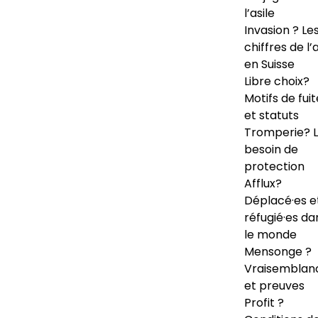
l’asile
Invasion ? Le
chiffres de l’a
en Suisse
Libre choix?
Motifs de fuit
et statuts
Tromperie? 
besoin de
protection
Afflux?
Déplacé·es e
réfugié·es da
le monde
Mensonge ?
Vraisemblan
et preuves
Profit ?