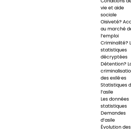
Conditions d
vie et aide
sociale
Oisiveté? Ac
au marché d
l’emploi
Criminalité? 
statistiques
décryptées
Détention? L
criminalisati
des exilé·es
Statistiques 
l’asile
Les données
statistiques
Demandes
d’asile
Évolution des