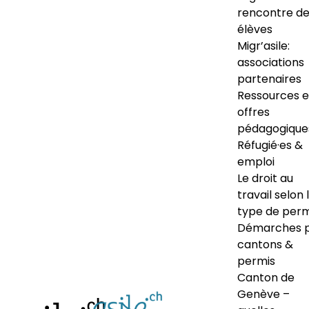
rencontre d
élèves
Migr’asile:
associations
partenaires
Ressources e
offres
pédagogique
Réfugié·es &
emploi
Le droit au
travail selon 
type de perm
Démarches 
cantons &
permis
Canton de
Genève –