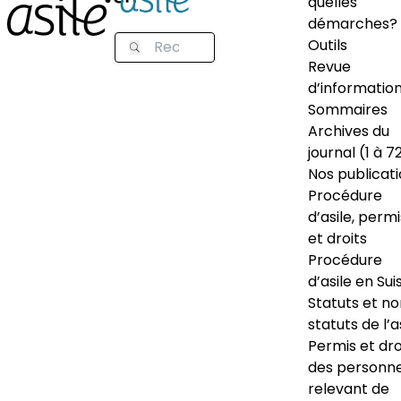
quelles
démarches?
Outils
Revue
d’informatio
Sommaires
Archives du
journal (1 à 7
Nos publicat
Procédure
d’asile, permi
et droits
Procédure
d’asile en Sui
Statuts et n
statuts de l’a
Permis et dro
des personn
relevant de