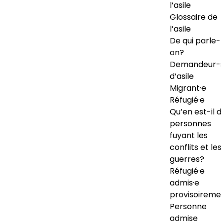
l’asile
Glossaire de
l’asile
De qui parle-
on?
Demandeur-
d’asile
Migrant·e
Réfugié·e
Qu’en est-il 
personnes
fuyant les
conflits et le
guerres?
Réfugié·e
admis·e
provisoireme
Personne
admise