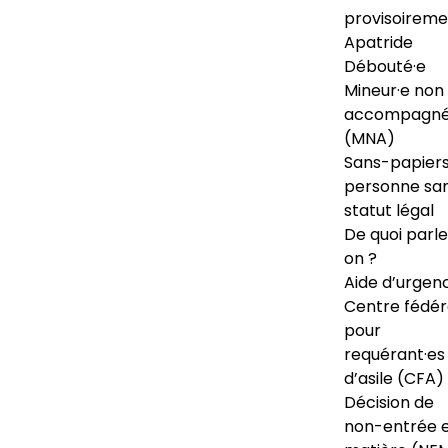
provisoireme
Apatride
Débouté·e
Mineur·e non
accompagné
(MNA)
Sans-papiers
personne sa
statut légal
De quoi parl
on ?
Aide d’urgen
Centre fédér
pour
requérant·es
d’asile (CFA)
Décision de
non-entrée 