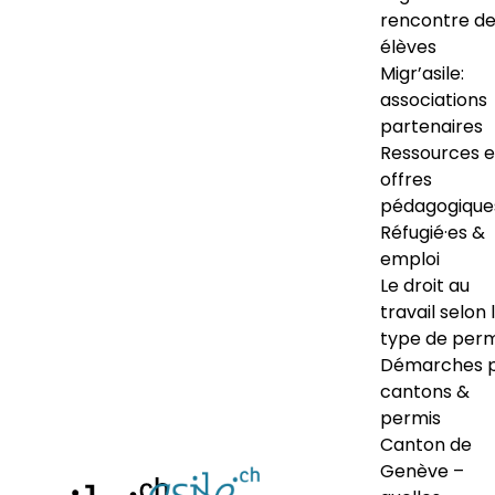
rencontre d
élèves
Migr’asile:
associations
partenaires
Ressources e
offres
pédagogique
Réfugié·es &
emploi
Le droit au
travail selon 
type de perm
Démarches 
cantons &
permis
Canton de
Genève –