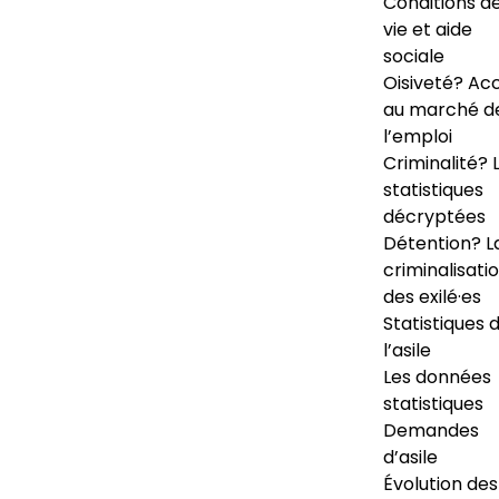
Conditions d
vie et aide
sociale
Oisiveté? Ac
au marché d
l’emploi
Criminalité? 
statistiques
décryptées
Détention? L
criminalisati
des exilé·es
Statistiques 
l’asile
Les données
statistiques
Demandes
d’asile
Évolution des