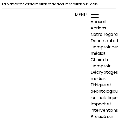
Aller au contenu
La plateforme d’information et de documentation sur l'asile
MENU
Accueil
Actions
Notre regard
Documentat
Comptoir de
médias
Choix du
Comptoir
Décryptages
médias
Ethique et
déontologiq
journalistique
Impact et
interventions
Préjugé sur