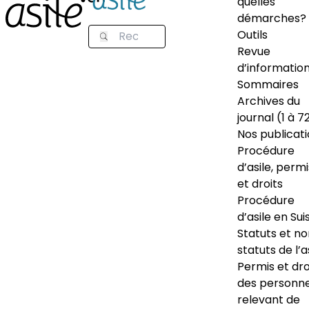
quelles
démarches?
Outils
Revue
d’informatio
Sommaires
Archives du
journal (1 à 7
Nos publicat
Procédure
d’asile, permi
et droits
Procédure
d’asile en Sui
Statuts et n
statuts de l’a
Permis et dro
des personn
relevant de