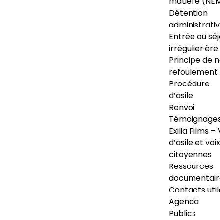
matière (NE
Détention
administrati
Entrée ou séj
irrégulier·ère
Principe de 
refoulement
Procédure
d’asile
Renvoi
Témoignage
Exilia Films – 
d’asile et voix
citoyennes
Ressources
documentair
Contacts util
Agenda
Publics