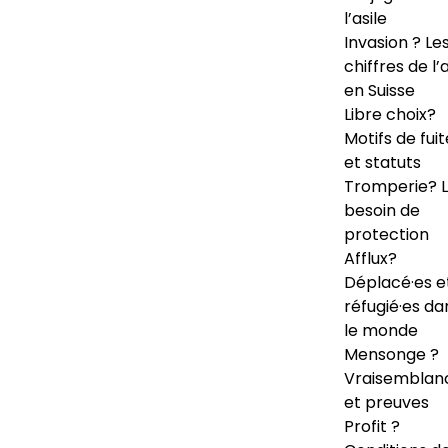
l’asile
Invasion ? Le
chiffres de l’a
en Suisse
Libre choix?
Motifs de fuit
et statuts
Tromperie? 
besoin de
protection
Afflux?
Déplacé·es e
réfugié·es da
le monde
Mensonge ?
Vraisemblan
et preuves
Profit ?