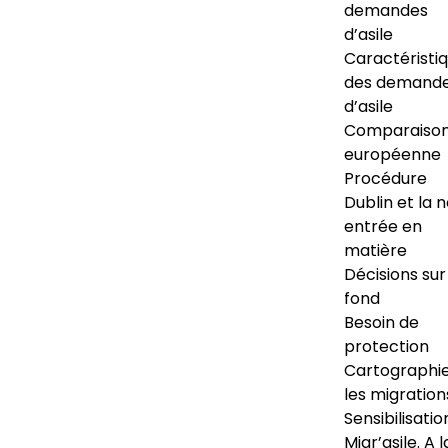
demandes
d’asile
Caractéristi
des demand
d’asile
Comparaiso
européenne
Procédure
Dublin et la 
entrée en
matière
Décisions sur
fond
Besoin de
protection
Cartographi
les migration
Sensibilisatio
Migr’asile. A l