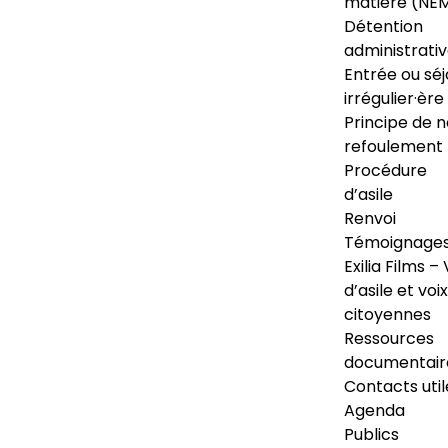
matière (NE
Détention
administrati
Entrée ou séj
irrégulier·ère
Principe de 
refoulement
Procédure
d’asile
Renvoi
Témoignage
Exilia Films – 
d’asile et voix
citoyennes
Ressources
documentair
Contacts util
Agenda
Publics