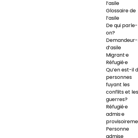
l’asile
Glossaire de
l’asile
De qui parle-
on?
Demandeur-
d’asile
Migrant·e
Réfugié·e
Qu’en est-il 
personnes
fuyant les
conflits et le
guerres?
Réfugié·e
admis·e
provisoireme
Personne
admise