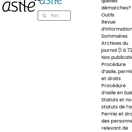
quelles
démarches?
Outils
Revue
d’informatio
Sommaires
Archives du
journal (1 à 7
Nos publicat
Procédure
d’asile, permi
et droits
Procédure
d’asile en Sui
Statuts et n
statuts de l’a
Permis et dro
des personn
relevant de