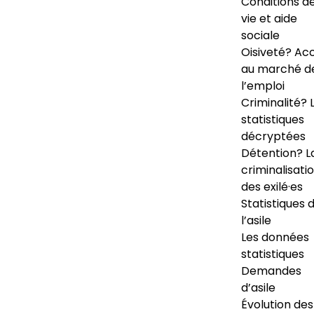
Conditions d
vie et aide
sociale
Oisiveté? Ac
au marché d
l’emploi
Criminalité? 
statistiques
décryptées
Détention? L
criminalisati
des exilé·es
Statistiques 
l’asile
Les données
statistiques
Demandes
d’asile
Évolution des