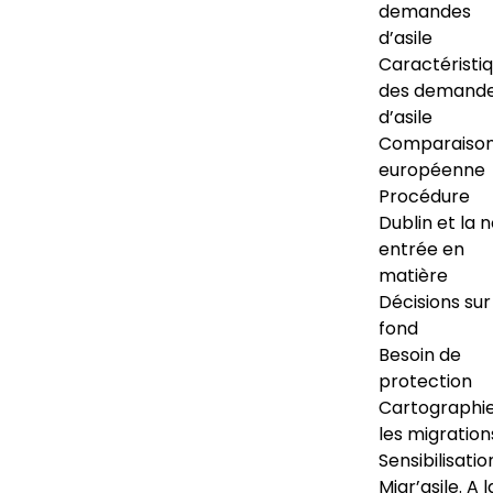
demandes
d’asile
Caractéristi
des demand
d’asile
Comparaiso
européenne
Procédure
Dublin et la 
entrée en
matière
Décisions sur
fond
Besoin de
protection
Cartographi
les migration
Sensibilisatio
Migr’asile. A l