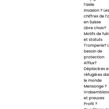
l’asile
Invasion ? Le
chiffres de l’a
en Suisse
Libre choix?
Motifs de fuit
et statuts
Tromperie? 
besoin de
protection
Afflux?
Déplacé·es e
réfugié·es da
le monde
Mensonge ?
Vraisemblan
et preuves
Profit ?