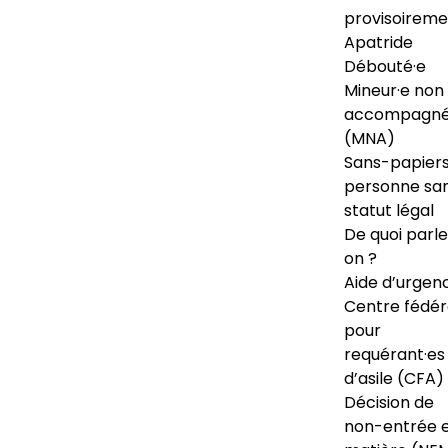
provisoireme
Apatride
Débouté·e
Mineur·e non
accompagné
(MNA)
Sans-papiers
personne sa
statut légal
De quoi parl
on ?
Aide d’urgen
Centre fédér
pour
requérant·es
d’asile (CFA)
Décision de
non-entrée 