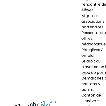
rencontre d
élèves
Migr’asile:
associations
partenaires
Ressources e
offres
pédagogique
Réfugié·es &
emploi
Le droit au
travail selon 
type de perm
Démarches 
cantons &
permis
Canton de
Genève –