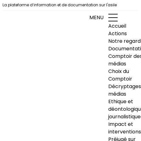
Aller au contenu
La plateforme d’information et de documentation sur l'asile
MENU
Accueil
Actions
Notre regard
Documentat
Comptoir de
médias
Choix du
Comptoir
Décryptages
médias
Ethique et
déontologiq
journalistique
Impact et
interventions
Préjugé sur