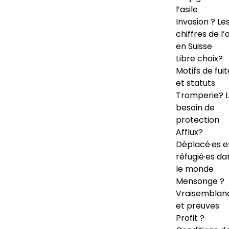
l’asile
Invasion ? Le
chiffres de l’a
en Suisse
Libre choix?
Motifs de fuit
et statuts
Tromperie? 
besoin de
protection
Afflux?
Déplacé·es e
réfugié·es da
le monde
Mensonge ?
Vraisemblan
et preuves
Profit ?