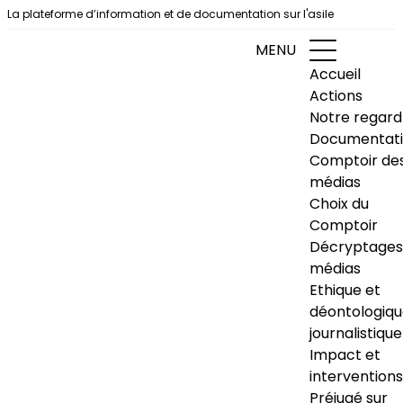
Aller au contenu
La plateforme d’information et de documentation sur l'asile
MENU
Accueil
Actions
Notre regard
Documentat
Comptoir de
médias
Choix du
Comptoir
Décryptages
médias
Ethique et
déontologiq
journalistique
Impact et
interventions
Préjugé sur