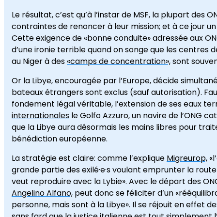
Le résultat, c’est qu’à l’instar de MSF, la plupart des
contraintes de renoncer à leur mission; et à ce jour un 
Cette exigence de «bonne conduite» adressée aux ONG 
d’une ironie terrible quand on songe que les centres
au Niger à des
«camps de concentration»,
sont souven
Or la Libye, encouragée par l’Europe, décide simulta
bateaux étrangers sont exclus (sauf autorisation). Faut-
fondement légal véritable, l’extension de ses eaux terr
internationales
le Golfo Azzuro, un navire de l’ONG ca
que la Libye aura désormais les mains libres pour trait
bénédiction européenne.
La stratégie est claire: comme l’explique
Migreurop,
«l
grande partie des exilé·e·s voulant emprunter la rout
veut reproduire avec la Lybie». Avec le départ des ONG, 
Angelino Alfano,
peut donc se féliciter d’un «rééquilib
personne, mais sont à la Libye». Il se réjouit en effet 
sans fard que la justice italienne est tout simplement l