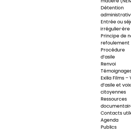
matière (NE
Détention
administrati
Entrée ou séj
irrégulier·ère
Principe de 
refoulement
Procédure
d’asile
Renvoi
Témoignage
Exilia Films – 
d’asile et voix
citoyennes
Ressources
documentair
Contacts util
Agenda
Publics