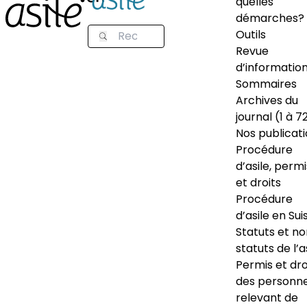
quelles
démarches?
Outils
Revue
d’informatio
Sommaires
Archives du
journal (1 à 7
Nos publicat
Procédure
d’asile, permi
et droits
Procédure
d’asile en Sui
Statuts et n
statuts de l’a
Permis et dro
des personn
relevant de