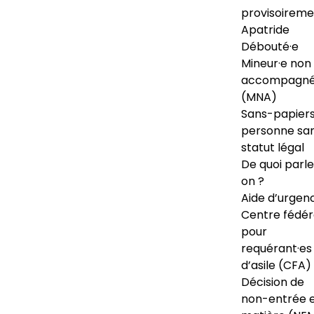
provisoireme
Apatride
Débouté·e
Mineur·e non
accompagné
(MNA)
Sans-papiers
personne sa
statut légal
De quoi parl
on ?
Aide d’urgen
Centre fédér
pour
requérant·es
d’asile (CFA)
Décision de
non-entrée 