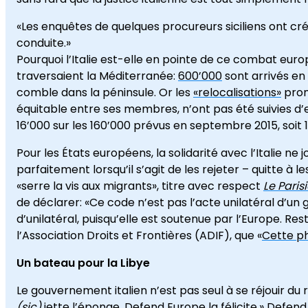
«Les enquêtes de quelques procureurs siciliens ont cr
conduite.»
Pourquoi l’Italie est-elle en pointe de ce combat europ
traversaient la Méditerranée:
600’000
sont arrivés en 
comble dans la péninsule. Or les
«relocalisations»
prom
équitable entre ses membres, n’ont pas été suivies d’ef
16’000 sur les 160’000 prévus en septembre 2015, soit 
Pour les États européens, la solidarité avec l’Italie ne
parfaitement lorsqu’il s’agit de les rejeter – quitte à l
«serre la vis aux migrants», titre avec respect
Le Paris
de déclarer: «Ce code n’est pas l’acte unilatéral d’un
d’unilatéral, puisqu’elle est soutenue par l’Europe. Res
l’Association Droits et Frontières (ADIF), que «
Cette p
Un bateau pour la Libye
Le gouvernement italien n’est pas seul à se réjouir d
(sic)
jette l’éponge, Defend Europe la félicite
.» Defend