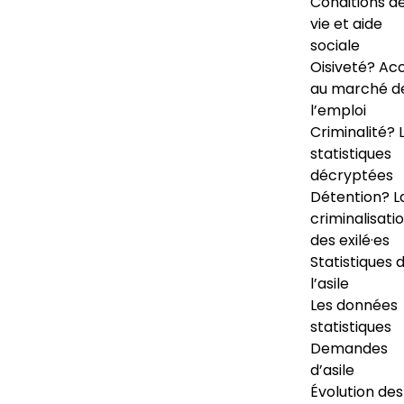
Conditions d
vie et aide
sociale
Oisiveté? Ac
au marché d
l’emploi
Criminalité? 
statistiques
décryptées
Détention? L
criminalisati
des exilé·es
Statistiques 
l’asile
Les données
statistiques
Demandes
d’asile
Évolution des