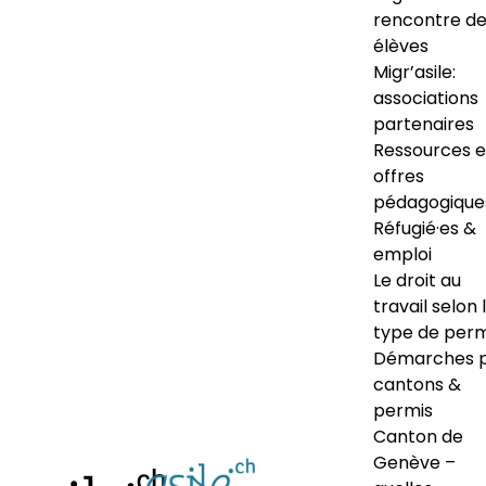
rencontre d
élèves
Migr’asile:
associations
partenaires
Ressources e
offres
pédagogique
Réfugié·es &
emploi
Le droit au
travail selon 
type de perm
Démarches 
cantons &
permis
Canton de
Genève –