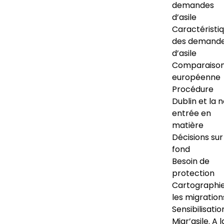
demandes
d’asile
Caractéristi
des demand
d’asile
Comparaiso
européenne
Procédure
Dublin et la 
entrée en
matière
Décisions sur
fond
Besoin de
protection
Cartographi
les migration
Sensibilisatio
Migr’asile. A l