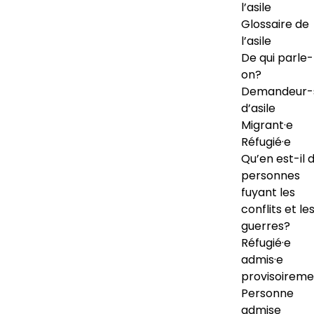
l’asile
Glossaire de
l’asile
De qui parle-
on?
Demandeur-
d’asile
Migrant·e
Réfugié·e
Qu’en est-il 
personnes
fuyant les
conflits et le
guerres?
Réfugié·e
admis·e
provisoireme
Personne
admise