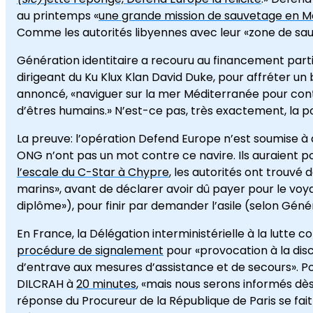
au printemps «
une grande mission de sauvetage en M
Comme les autorités libyennes avec leur «zone de sauve
Génération identitaire a recouru au financement partic
dirigeant du Ku Klux Klan David Duke, pour affréter un 
annoncé, «naviguer sur la mer Méditerranée pour contr
d’êtres humains.» N’est-ce pas, très exactement, la pol
La preuve: l’opération Defend Europe n’est soumise à 
ONG n’ont pas un mot contre ce navire. Ils auraient po
l’escale du C-Star à Chypre
, les autorités ont trouvé
marins», avant de déclarer avoir dû payer pour le voya
diplôme»), pour finir par demander l’asile (selon Génér
En France, la Délégation interministérielle à la lutte 
procédure de signalement
pour «provocation à la disc
d’entrave aux mesures d’assistance et de secours». Po
DILCRAH à
20 minutes
, «mais nous serons informés dè
réponse du Procureur de la République de Paris se fait