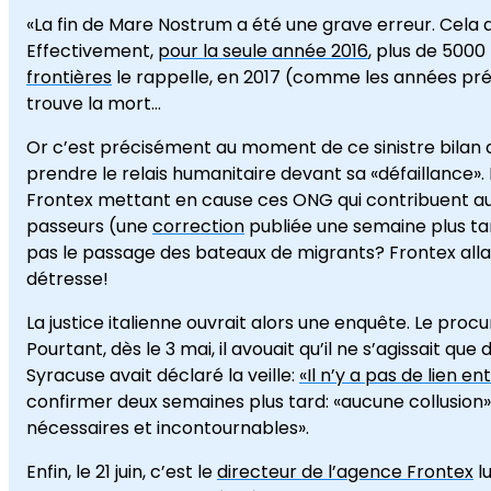
«La fin de Mare Nostrum a été une grave erreur. Cela 
Effectivement,
pour la seule année 2016
, plus de 5000
frontières
le rappelle, en 2017 (comme les années précé
trouve la mort…
Or c’est précisément au moment de ce sinistre bilan q
prendre le relais humanitaire devant sa «défaillance».
Frontex mettant en cause ces ONG qui contribuent au
passeurs (une
correction
publiée une semaine plus tar
pas le passage des bateaux de migrants? Frontex allai
détresse!
La justice italienne ouvrait alors une enquête. Le proc
Pourtant, dès le 3 mai, il avouait qu’il ne s’agissait que
Syracuse avait déclaré la veille:
«Il n’y a pas de lien e
confirmer deux semaines plus tard: «aucune collusion»
nécessaires et incontournables».
Enfin, le 21 juin, c’est le
directeur de l’agence Frontex
l