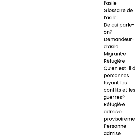
l’asile
Glossaire de
l’asile
De qui parle-
on?
Demandeur-
d’asile
Migrant·e
Réfugié·e
Qu’en est-il 
personnes
fuyant les
conflits et le
guerres?
Réfugié·e
admis·e
provisoireme
Personne
admise