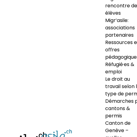
rencontre d
élèves
Migr’asile:
associations
partenaires
Ressources e
offres
pédagogique
Réfugié·es &
emploi
Le droit au
travail selon 
type de perm
Démarches 
cantons &
permis
Canton de
Genève –