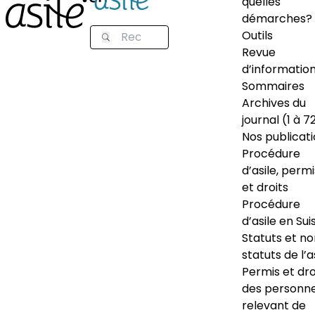
quelles
démarches?
Outils
Revue
d’informatio
Sommaires
Archives du
journal (1 à 7
Nos publicat
Procédure
d’asile, permi
et droits
Procédure
d’asile en Sui
Statuts et n
statuts de l’a
Permis et dro
des personn
relevant de