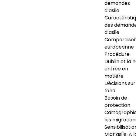
demandes
d’asile
Caractéristi
des demand
d’asile
Comparaiso
européenne
Procédure
Dublin et la 
entrée en
matière
Décisions sur
fond
Besoin de
protection
Cartographi
les migration
Sensibilisatio
Migr’asile. A l