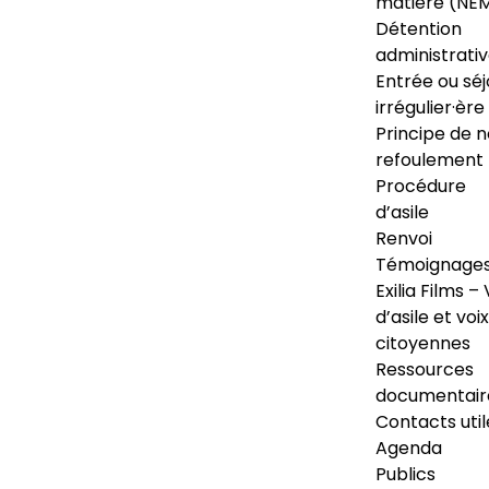
matière (NE
Détention
administrati
Entrée ou séj
irrégulier·ère
Principe de 
refoulement
Procédure
d’asile
Renvoi
Témoignage
Exilia Films – 
d’asile et voix
citoyennes
Ressources
documentair
Contacts util
Agenda
Publics