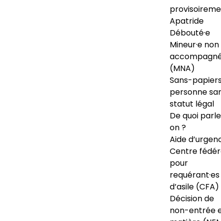
provisoireme
Apatride
Débouté·e
Mineur·e non
accompagné
(MNA)
Sans-papiers
personne sa
statut légal
De quoi parl
on ?
Aide d’urgen
Centre fédér
pour
requérant·es
d’asile (CFA)
Décision de
non-entrée 