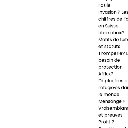
l’asile
Invasion ? Le
chiffres de l’a
en Suisse
Libre choix?
Motifs de fuit
et statuts
Tromperie? 
besoin de
protection
Afflux?
Déplacé·es e
réfugié·es da
le monde
Mensonge ?
Vraisemblan
et preuves
Profit ?