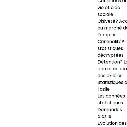
Conditions d
vie et aide
sociale
Oisiveté? Ac
au marché d
l’emploi
Criminalité? 
statistiques
décryptées
Détention? L
criminalisati
des exilé·es
Statistiques 
l’asile
Les données
statistiques
Demandes
d’asile
Évolution des