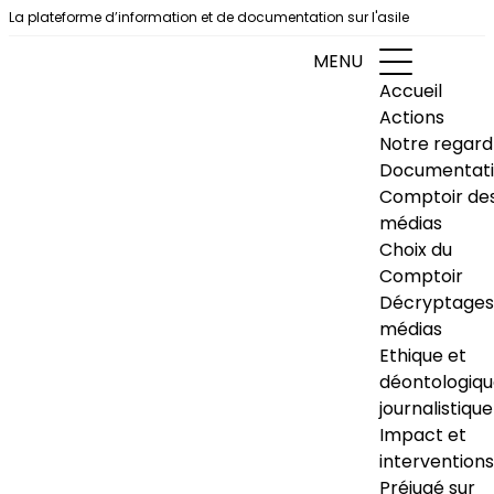
Aller au contenu
La plateforme d’information et de documentation sur l'asile
MENU
Accueil
Actions
Notre regard
Documentat
Comptoir de
médias
Choix du
Comptoir
Décryptages
médias
Ethique et
déontologiq
journalistique
Impact et
interventions
Préjugé sur