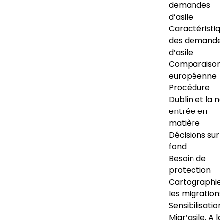
demandes
d’asile
Caractéristi
des demand
d’asile
Comparaiso
européenne
Procédure
Dublin et la 
entrée en
matière
Décisions sur
fond
Besoin de
protection
Cartographi
les migration
Sensibilisatio
Migr’asile. A l