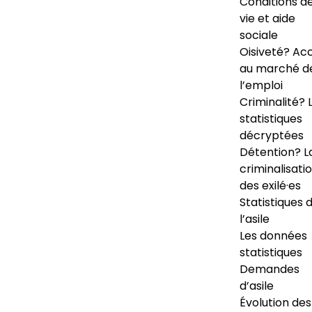
Conditions d
vie et aide
sociale
Oisiveté? Ac
au marché d
l’emploi
Criminalité? 
statistiques
décryptées
Détention? L
criminalisati
des exilé·es
Statistiques 
l’asile
Les données
statistiques
Demandes
d’asile
Évolution des