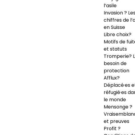
l’asile
Invasion ? Le
chiffres de l’a
en Suisse
Libre choix?
Motifs de fuit
et statuts
Tromperie? 
besoin de
protection
Afflux?
Déplacé·es e
réfugié·es da
le monde
Mensonge ?
Vraisemblan
et preuves
Profit ?