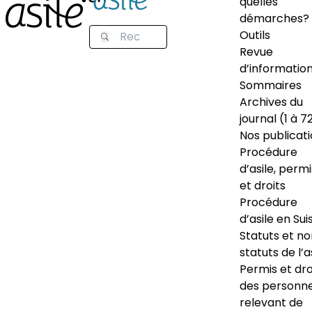
quelles
démarches?
Outils
Revue
d’informatio
Sommaires
Archives du
journal (1 à 7
Nos publicat
Procédure
d’asile, permi
et droits
Procédure
d’asile en Sui
Statuts et n
statuts de l’a
Permis et dro
des personn
relevant de