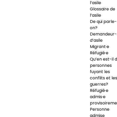
l’asile
Glossaire de
l’asile
De qui parle-
on?
Demandeur-
d’asile
Migrant·e
Réfugié·e
Qu’en est-il 
personnes
fuyant les
conflits et le
guerres?
Réfugié·e
admis·e
provisoireme
Personne
admise