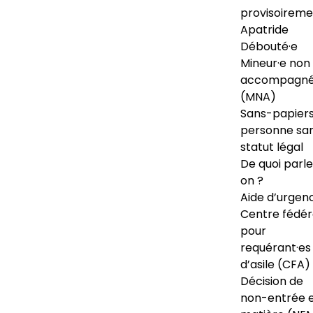
provisoireme
Apatride
Débouté·e
Mineur·e non
accompagné
(MNA)
Sans-papiers
personne sa
statut légal
De quoi parl
on ?
Aide d’urgen
Centre fédér
pour
requérant·es
d’asile (CFA)
Décision de
non-entrée 