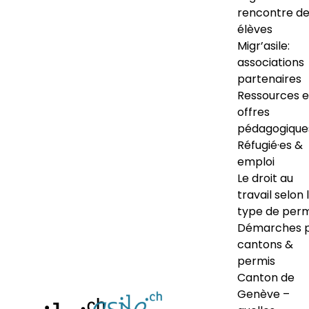
rencontre d
élèves
Migr’asile:
associations
partenaires
Ressources e
offres
pédagogique
Réfugié·es &
emploi
Le droit au
travail selon 
type de perm
Démarches 
cantons &
permis
Canton de
Genève –