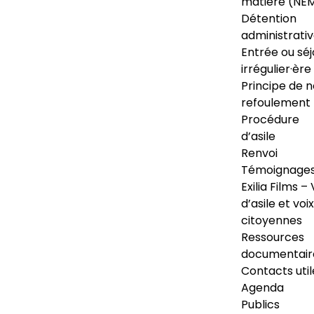
matière (NE
Détention
administrati
Entrée ou séj
irrégulier·ère
Principe de 
refoulement
Procédure
d’asile
Renvoi
Témoignage
Exilia Films – 
d’asile et voix
citoyennes
Ressources
documentair
Contacts util
Agenda
Publics