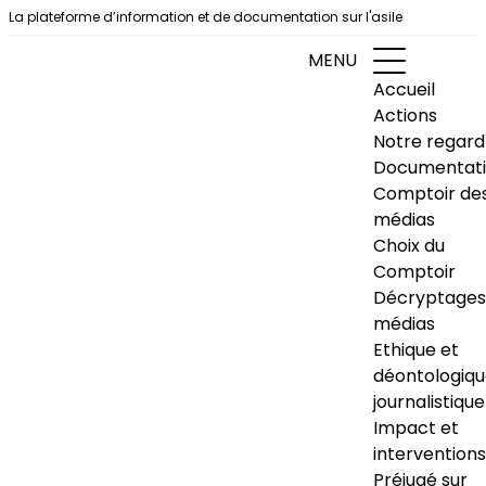
Aller au contenu
La plateforme d’information et de documentation sur l'asile
MENU
Accueil
Actions
Notre regard
Documentat
Comptoir de
médias
Choix du
Comptoir
Décryptages
médias
Ethique et
déontologiq
journalistique
Impact et
interventions
Préjugé sur