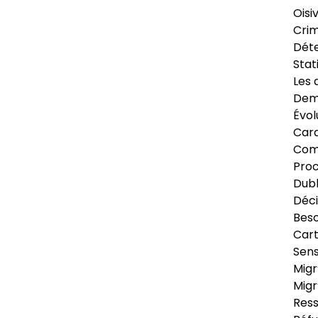
Oisi
Crim
Déte
Stat
Les 
Dema
Évol
Cara
Com
Pro
Dubl
Déci
Beso
Cart
Sens
Migr
Migr
Ress