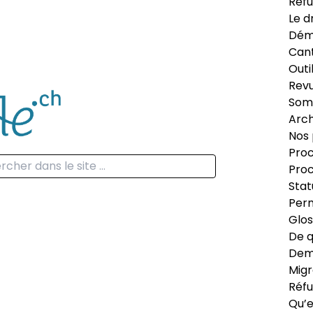
Réfu
Le d
Dém
Can
Outi
Revu
Som
Arch
Nos 
Proc
Proc
Stat
Perm
Glos
De q
Dema
Migr
Réfu
Qu’e