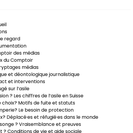
eil
ons
e regard
umentation
ptoir des médias
x du Comptoir
ryptages médias
que et déontologique journalistique
ct et interventions
ugé sur l’asile
sion ? Les chiffres de l’asile en Suisse
e choix? Motifs de fuite et statuts
perie? Le besoin de protection
ux? Déplacé·es et réfugié·es dans le monde
songe ? Vraisemblance et preuves
it ? Conditions de vie et aide sociale