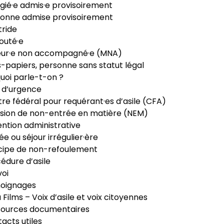
gié·e admis·e provisoirement
onne admise provisoirement
ride
outé·e
eur·e non accompagné·e (MNA)
-papiers, personne sans statut légal
uoi parle-t-on ?
 d’urgence
re fédéral pour requérant·es d’asile (CFA)
sion de non-entrée en matière (NEM)
ntion administrative
ée ou séjour irrégulier·ère
cipe de non-refoulement
édure d’asile
oi
oignages
ia Films – Voix d’asile et voix citoyennes
sources documentaires
acts utiles