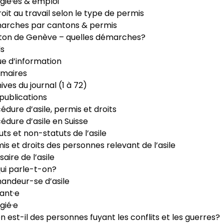
gié·es & emploi
roit au travail selon le type de permis
arches par cantons & permis
ton de Genève – quelles démarches?
ls
e d’information
maires
ives du journal (1 à 72)
publications
édure d’asile, permis et droits
édure d’asile en Suisse
uts et non-statuts de l’asile
is et droits des personnes relevant de l’asile
saire de l’asile
ui parle-t-on?
ndeur-se d’asile
ant·e
gié·e
n est-il des personnes fuyant les conflits et les guerres?