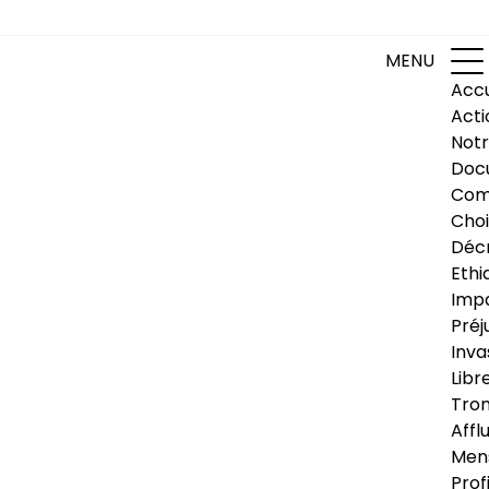
MENU
Accu
Acti
Notr
Doc
Com
Choi
Déc
Ethi
Impa
Préj
Inva
Libr
Trom
Affl
Men
Prof