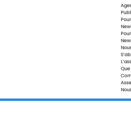
Age
Publ
Pour
News
Pour
News
Nous
S’ab
L’as
Que 
Comi
Ass
Nou