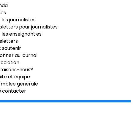
nda
ics
 les journalistes
letters pour journalistes
 les enseignant·es
letters
 soutenir
onner au journal
sociation
faisons-nous?
té et équipe
emblée générale
s contacter