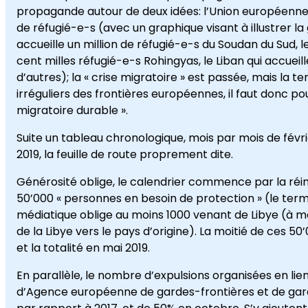
propagande autour de deux idées: l’Union européenn
de réfugié-e-s (avec un graphique visant à illustrer 
accueille un million de réfugié-e-s du Soudan du Sud, l
cent milles réfugié-e-s Rohingyas, le Liban qui accueill
d’autres); la « crise migratoire » est passée, mais la
irréguliers des frontières européennes, il faut donc po
migratoire durable ».
Suite un tableau chronologique, mois par mois de févr
2019, la feuille de route proprement dite.
Générosité oblige, le calendrier commence par la réins
50’000 « personnes en besoin de protection » (le term
médiatique oblige au moins 1000 venant de Libye (à me
de la Libye vers le pays d’origine). La moitié de ces 5
et la totalité en mai 2019.
En parallèle, le nombre d’expulsions organisées en l
d’Agence européenne de gardes-frontières et de gar