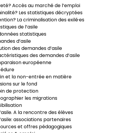
veté? Accès au marché de l’emploi
inalité? Les statistiques décryptées
ntion? La criminalisation des exilé·es
istiques de l’asile
données statistiques
ndes d’asile
ution des demandes d’asile
ctéristiques des demandes d’asile
paraison européenne
cédure
in et la non-entrée en matière
sions sur le fond
in de protection
ographier les migrations
ibilisation
’asile. A la rencontre des élèves
’asile: associations partenaires
ources et offres pédagogiques