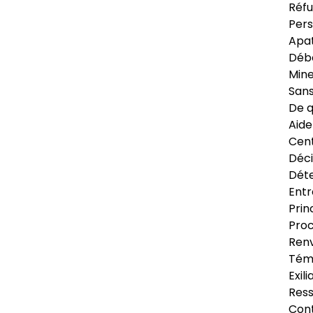
Réfu
Pers
Apat
Déb
Min
Sans
De q
Aide
Cent
Déci
Déte
Entr
Prin
Proc
Renv
Tém
Exil
Res
Cont