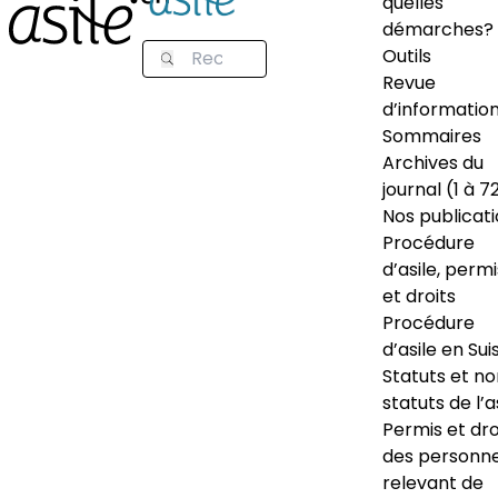
quelles
démarches?
Outils
Revue
d’informatio
Sommaires
Archives du
journal (1 à 7
Nos publicat
Procédure
d’asile, permi
et droits
Procédure
d’asile en Sui
Statuts et n
statuts de l’a
Permis et dro
des personn
relevant de