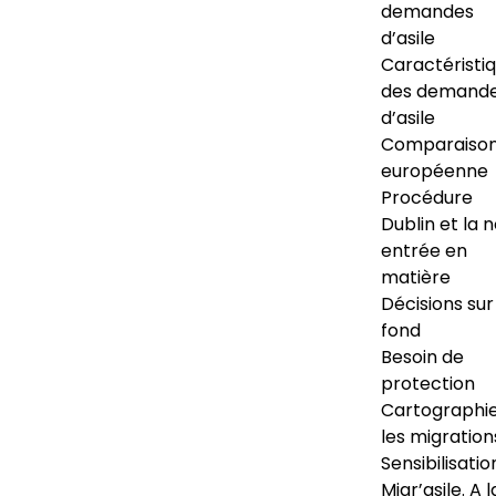
demandes
d’asile
Caractéristi
des demand
d’asile
Comparaiso
européenne
Procédure
Dublin et la 
entrée en
matière
Décisions sur
fond
Besoin de
protection
Cartographi
les migration
Sensibilisatio
Migr’asile. A l