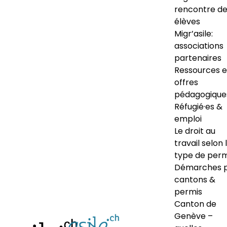
rencontre d
élèves
Migr’asile:
associations
partenaires
Ressources e
offres
pédagogique
Réfugié·es &
emploi
Le droit au
travail selon 
type de perm
Démarches 
cantons &
permis
Canton de
Genève –