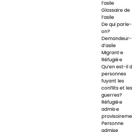
l’asile
Glossaire de
l’asile
De qui parle-
on?
Demandeur-
d’asile
Migrant·e
Réfugié·e
Qu’en est-il 
personnes
fuyant les
conflits et le
guerres?
Réfugié·e
admis·e
provisoireme
Personne
admise