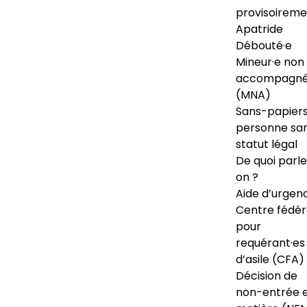
provisoireme
Apatride
Débouté·e
Mineur·e non
accompagné
(MNA)
Sans-papiers
personne sa
statut légal
De quoi parl
on ?
Aide d’urgen
Centre fédér
pour
requérant·es
d’asile (CFA)
Décision de
non-entrée 