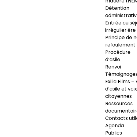
matière (NE
Détention
administrati
Entrée ou séj
irrégulier·ère
Principe de 
refoulement
Procédure
d’asile
Renvoi
Témoignage
Exilia Films – 
d’asile et voix
citoyennes
Ressources
documentair
Contacts util
Agenda
Publics