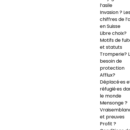
l’asile
Invasion ? Le
chiffres de l’a
en Suisse
Libre choix?
Motifs de fuit
et statuts
Tromperie? 
besoin de
protection
Afflux?
Déplacé·es e
réfugié·es da
le monde
Mensonge ?
Vraisemblan
et preuves
Profit ?