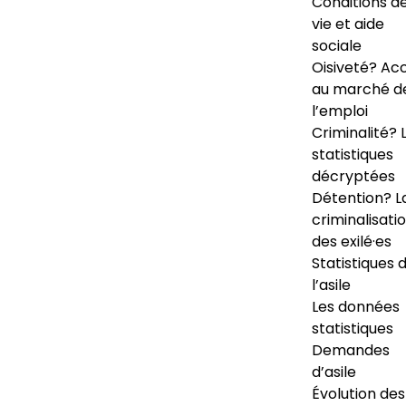
Conditions d
vie et aide
sociale
Oisiveté? Ac
au marché d
l’emploi
Criminalité? 
statistiques
décryptées
Détention? L
criminalisati
des exilé·es
Statistiques 
l’asile
Les données
statistiques
Demandes
d’asile
Évolution des