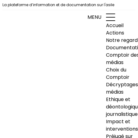
Aller au contenu
La plateforme d’information et de documentation sur l'asile
MENU
Accueil
Actions
Notre regard
Documentat
Comptoir de
médias
Choix du
Comptoir
Décryptages
médias
Ethique et
déontologiq
journalistique
Impact et
interventions
Préjugé sur