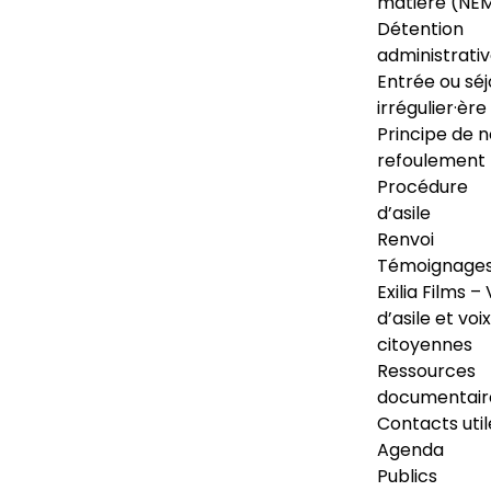
matière (NE
Détention
administrati
Entrée ou séj
irrégulier·ère
Principe de 
refoulement
Procédure
d’asile
Renvoi
Témoignage
Exilia Films – 
d’asile et voix
citoyennes
Ressources
documentair
Contacts util
Agenda
Publics