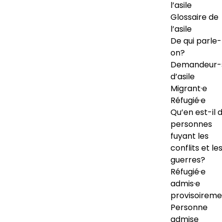
l’asile
Glossaire de
l’asile
De qui parle-
on?
Demandeur-
d’asile
Migrant·e
Réfugié·e
Qu’en est-il 
personnes
fuyant les
conflits et le
guerres?
Réfugié·e
admis·e
provisoireme
Personne
admise