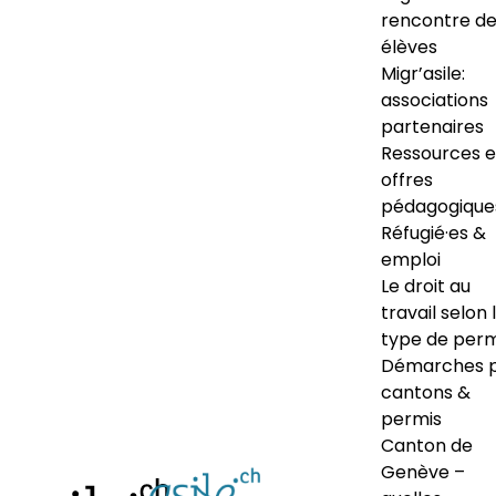
rencontre d
élèves
Migr’asile:
associations
partenaires
Ressources e
offres
pédagogique
Réfugié·es &
emploi
Le droit au
travail selon 
type de perm
Démarches 
cantons &
permis
Canton de
Genève –