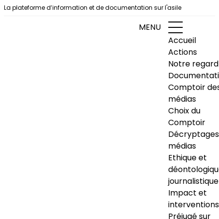
Aller au contenu
La plateforme d’information et de documentation sur l'asile
MENU
Accueil
Actions
Notre regard
Documentat
Comptoir de
médias
Choix du
Comptoir
Décryptages
médias
Ethique et
déontologiq
journalistique
Impact et
interventions
Préjugé sur