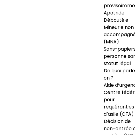
provisoireme
Apatride
Débouté·e
Mineur·e non
accompagné
(MNA)
Sans-papiers
personne sa
statut légal
De quoi parl
on ?
Aide d’urgen
Centre fédér
pour
requérant·es
d’asile (CFA)
Décision de
non-entrée 