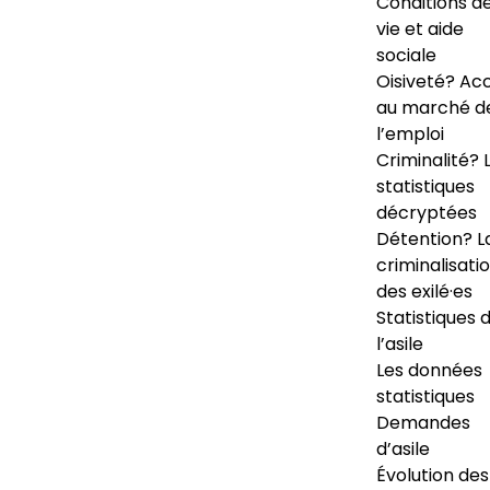
Conditions d
vie et aide
sociale
Oisiveté? Ac
au marché d
l’emploi
Criminalité? 
statistiques
décryptées
Détention? L
criminalisati
des exilé·es
Statistiques 
l’asile
Les données
statistiques
Demandes
d’asile
Évolution des