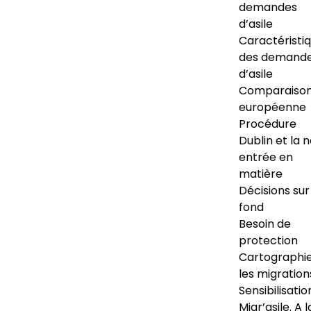
demandes
d’asile
Caractéristi
des demand
d’asile
Comparaiso
européenne
Procédure
Dublin et la 
entrée en
matière
Décisions sur
fond
Besoin de
protection
Cartographi
les migration
Sensibilisatio
Migr’asile. A l