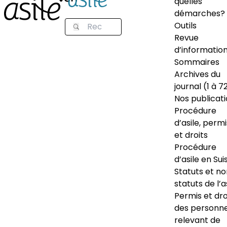
quelles
démarches?
Outils
Revue
d’informatio
Sommaires
Archives du
journal (1 à 7
Nos publicat
Procédure
d’asile, permi
et droits
Procédure
d’asile en Sui
Statuts et n
statuts de l’a
Permis et dro
des personn
relevant de