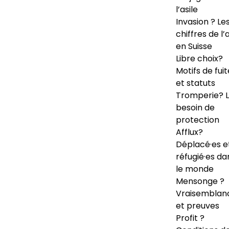
l’asile
Invasion ? Le
chiffres de l’a
en Suisse
Libre choix?
Motifs de fuit
et statuts
Tromperie? 
besoin de
protection
Afflux?
Déplacé·es e
réfugié·es da
le monde
Mensonge ?
Vraisemblan
et preuves
Profit ?