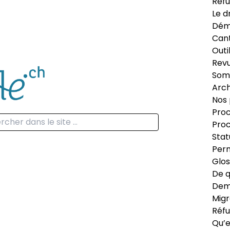
Réfu
Le d
Dém
Can
Outi
Revu
Som
Arch
Nos 
Proc
Proc
Stat
Perm
Glos
De q
Dema
Migr
Réfu
Qu’e