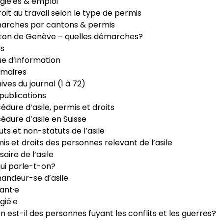
gié·es & emploi
roit au travail selon le type de permis
arches par cantons & permis
ton de Genève – quelles démarches?
ls
e d’information
maires
ives du journal (1 à 72)
publications
édure d’asile, permis et droits
édure d’asile en Suisse
uts et non-statuts de l’asile
is et droits des personnes relevant de l’asile
saire de l’asile
ui parle-t-on?
ndeur-se d’asile
ant·e
gié·e
n est-il des personnes fuyant les conflits et les guerres?