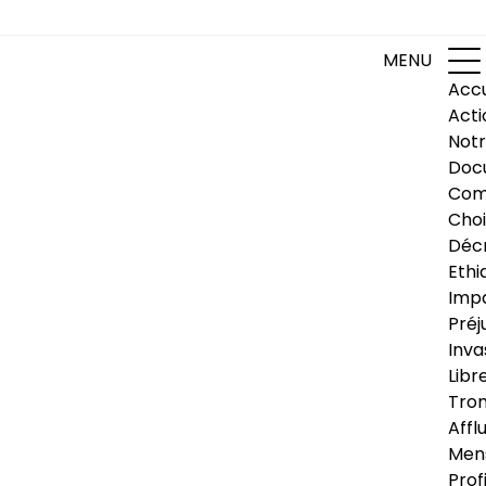
MENU
Accu
Acti
Notr
Doc
Com
Choi
Déc
Ethi
Impa
Préj
Inva
Libr
Trom
Affl
Men
Prof