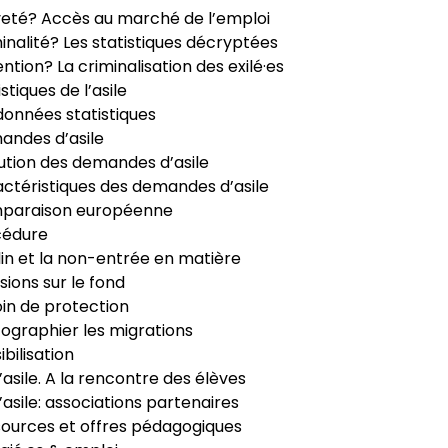
veté? Accès au marché de l’emploi
inalité? Les statistiques décryptées
ntion? La criminalisation des exilé·es
istiques de l’asile
données statistiques
ndes d’asile
ution des demandes d’asile
ctéristiques des demandes d’asile
paraison européenne
cédure
in et la non-entrée en matière
sions sur le fond
in de protection
ographier les migrations
ibilisation
’asile. A la rencontre des élèves
’asile: associations partenaires
ources et offres pédagogiques