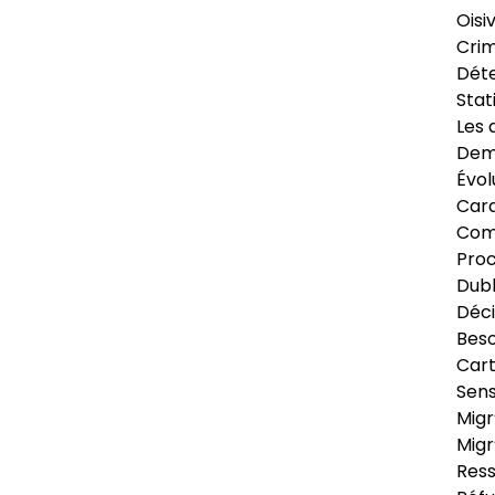
Oisi
Crim
Déte
Stat
Les 
Dema
Évol
Cara
Com
Pro
Dubl
Déci
Beso
Cart
Sens
Migr
Migr
Ress