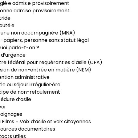
gié·e admis·e provisoirement
onne admise provisoirement
ride
outé·e
eur·e non accompagné·e (MNA)
-papiers, personne sans statut légal
uoi parle-t-on ?
 d’urgence
re fédéral pour requérant·es d’asile (CFA)
sion de non-entrée en matière (NEM)
ntion administrative
ée ou séjour irrégulier·ère
cipe de non-refoulement
édure d’asile
oi
oignages
ia Films – Voix d’asile et voix citoyennes
sources documentaires
acts utiles