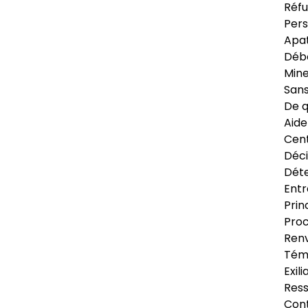
Réfu
Pers
Apat
Déb
Min
Sans
De q
Aide
Cent
Déci
Déte
Entr
Prin
Proc
Renv
Tém
Exil
Res
Cont