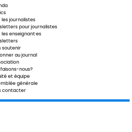
nda
ics
 les journalistes
letters pour journalistes
 les enseignant·es
letters
 soutenir
onner au journal
sociation
faisons-nous?
té et équipe
emblée générale
s contacter