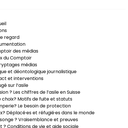
eil
ons
e regard
umentation
ptoir des médias
x du Comptoir
ryptages médias
que et déontologique journalistique
ct et interventions
ugé sur l’asile
sion ? Les chiffres de l’asile en Suisse
e choix? Motifs de fuite et statuts
perie? Le besoin de protection
ux? Déplacé·es et réfugié·es dans le monde
songe ? Vraisemblance et preuves
it ? Conditions de vie et aide sociale