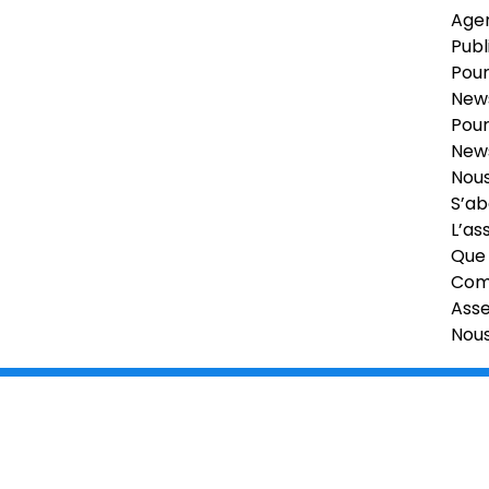
Age
Publ
Pour
News
Pour
News
Nous
S’ab
L’as
Que 
Comi
Ass
Nou