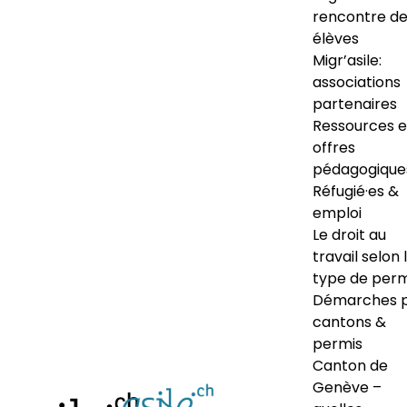
rencontre d
élèves
Migr’asile:
associations
partenaires
Ressources e
offres
pédagogique
Réfugié·es &
emploi
Le droit au
travail selon 
type de perm
Démarches 
cantons &
permis
Canton de
Genève –