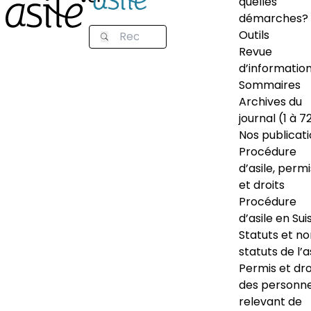
quelles
démarches?
Outils
Revue
d’informatio
Sommaires
Archives du
journal (1 à 7
Nos publicat
Procédure
d’asile, permi
et droits
Procédure
d’asile en Sui
Statuts et n
statuts de l’a
Permis et dro
des personn
relevant de