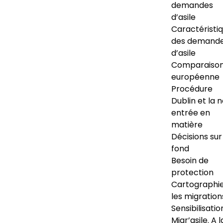
demandes
d’asile
Caractéristi
des demand
d’asile
Comparaiso
européenne
Procédure
Dublin et la 
entrée en
matière
Décisions sur
fond
Besoin de
protection
Cartographi
les migration
Sensibilisatio
Migr’asile. A l