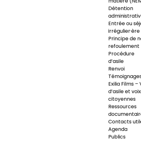
matière (NE
Détention
administrati
Entrée ou séj
irrégulier·ère
Principe de 
refoulement
Procédure
d’asile
Renvoi
Témoignage
Exilia Films – 
d’asile et voix
citoyennes
Ressources
documentair
Contacts util
Agenda
Publics