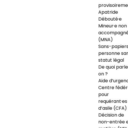
provisoireme
Apatride
Débouté·e
Mineur·e non
accompagné
(MNA)
Sans-papiers
personne sa
statut légal
De quoi parl
on ?
Aide d’urgen
Centre fédér
pour
requérant·es
d’asile (CFA)
Décision de
non-entrée 