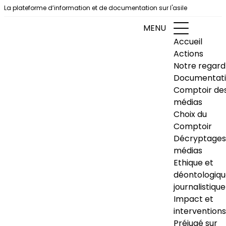
Aller au contenu
La plateforme d’information et de documentation sur l'asile
MENU
Accueil
Actions
Notre regard
Documentat
Comptoir de
médias
Choix du
Comptoir
Décryptages
médias
Ethique et
déontologiq
journalistique
Impact et
interventions
Préjugé sur