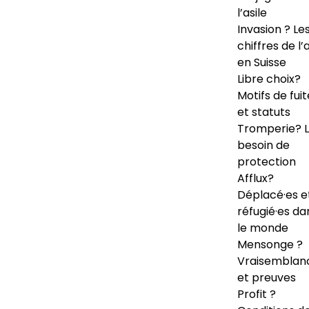
l’asile
Invasion ? Le
chiffres de l’a
en Suisse
Libre choix?
Motifs de fuit
et statuts
Tromperie? 
besoin de
protection
Afflux?
Déplacé·es e
réfugié·es da
le monde
Mensonge ?
Vraisemblan
et preuves
Profit ?