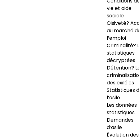
Conditions d
vie et aide
sociale
Oisiveté? Ac
au marché d
l’emploi
Criminalité? 
statistiques
décryptées
Détention? L
criminalisati
des exilé·es
Statistiques 
l’asile
Les données
statistiques
Demandes
d’asile
Évolution des