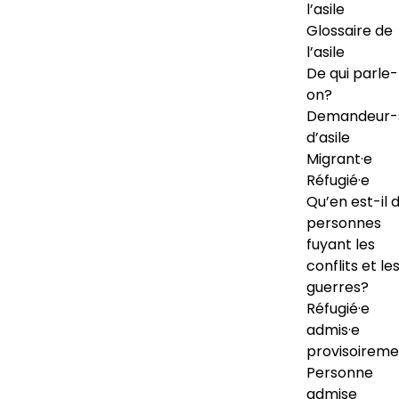
l’asile
Glossaire de
l’asile
De qui parle-
on?
Demandeur-
d’asile
Migrant·e
Réfugié·e
Qu’en est-il 
personnes
fuyant les
conflits et le
guerres?
Réfugié·e
admis·e
provisoireme
Personne
admise