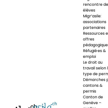
rencontre d
élèves
Migr’asile:
associations
partenaires
Ressources e
offres
pédagogique
Réfugié·es &
emploi
Le droit au
travail selon 
type de perm
Démarches 
cantons &
permis
Canton de
Genève –