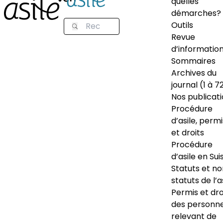
quelles
démarches?
Outils
Revue
d’informatio
Sommaires
Archives du
journal (1 à 7
Nos publicat
Procédure
d’asile, permi
et droits
Procédure
d’asile en Sui
Statuts et n
statuts de l’a
Permis et dro
des personn
relevant de