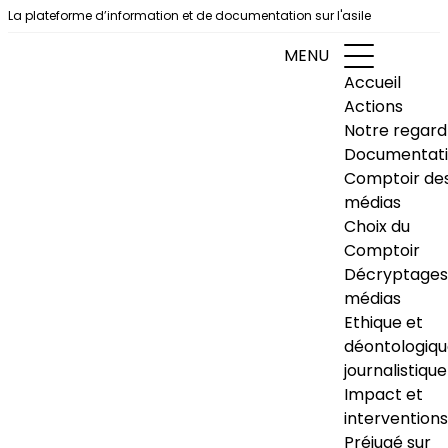
Aller au contenu
La plateforme d’information et de documentation sur l'asile
MENU
Accueil
Actions
Notre regard
Documentat
Comptoir de
médias
Choix du
Comptoir
Décryptages
médias
Ethique et
déontologiq
journalistique
Impact et
interventions
Préjugé sur