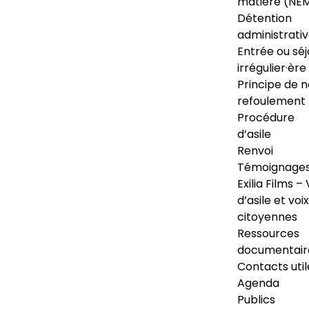
matière (NE
Détention
administrati
Entrée ou séj
irrégulier·ère
Principe de 
refoulement
Procédure
d’asile
Renvoi
Témoignage
Exilia Films – 
d’asile et voix
citoyennes
Ressources
documentair
Contacts util
Agenda
Publics