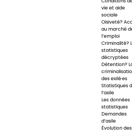
Conditions d
vie et aide
sociale
Oisiveté? Ac
au marché d
l’emploi
Criminalité? 
statistiques
décryptées
Détention? L
criminalisati
des exilé·es
Statistiques 
l’asile
Les données
statistiques
Demandes
d’asile
Évolution des