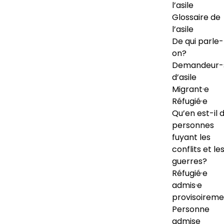
l’asile
Glossaire de
l’asile
De qui parle-
on?
Demandeur-
d’asile
Migrant·e
Réfugié·e
Qu’en est-il 
personnes
fuyant les
conflits et le
guerres?
Réfugié·e
admis·e
provisoireme
Personne
admise