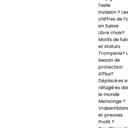
l’asile
Invasion ? Le
chiffres de l’a
en Suisse
Libre choix?
Motifs de fuit
et statuts
Tromperie? 
besoin de
protection
Afflux?
Déplacé·es e
réfugié·es da
le monde
Mensonge ?
Vraisemblan
et preuves
Profit ?