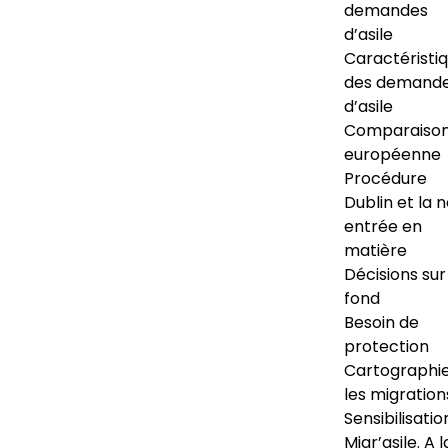
demandes
d’asile
Caractéristi
des demand
d’asile
Comparaiso
européenne
Procédure
Dublin et la 
entrée en
matière
Décisions sur
fond
Besoin de
protection
Cartographi
les migration
Sensibilisatio
Migr’asile. A l