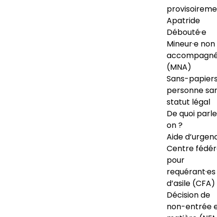
provisoireme
Apatride
Débouté·e
Mineur·e non
accompagné
(MNA)
Sans-papiers
personne sa
statut légal
De quoi parl
on ?
Aide d’urgen
Centre fédér
pour
requérant·es
d’asile (CFA)
Décision de
non-entrée 