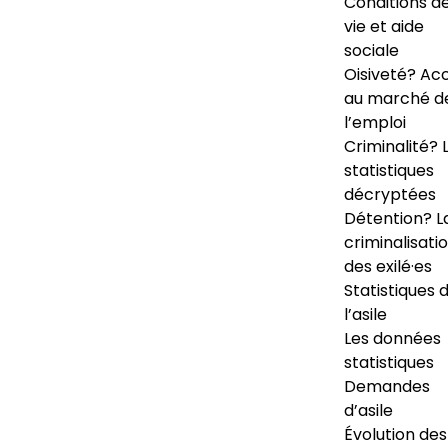
Conditions d
vie et aide
sociale
Oisiveté? Ac
au marché d
l’emploi
Criminalité? 
statistiques
décryptées
Détention? L
criminalisati
des exilé·es
Statistiques 
l’asile
Les données
statistiques
Demandes
d’asile
Évolution des