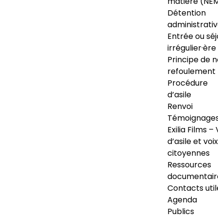
matière (NE
Détention
administrati
Entrée ou séj
irrégulier·ère
Principe de 
refoulement
Procédure
d’asile
Renvoi
Témoignage
Exilia Films – 
d’asile et voix
citoyennes
Ressources
documentair
Contacts util
Agenda
Publics