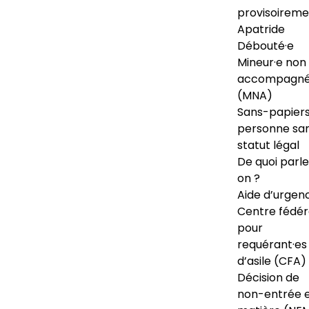
provisoireme
Apatride
Débouté·e
Mineur·e non
accompagné
(MNA)
Sans-papiers
personne sa
statut légal
De quoi parl
on ?
Aide d’urgen
Centre fédér
pour
requérant·es
d’asile (CFA)
Décision de
non-entrée 