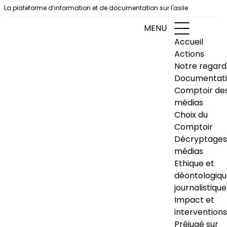
Aller au contenu
La plateforme d’information et de documentation sur l'asile
MENU
Accueil
Actions
Notre regard
Documentat
Comptoir de
médias
Choix du
Comptoir
Décryptages
médias
Ethique et
déontologiq
journalistique
Impact et
interventions
Préjugé sur