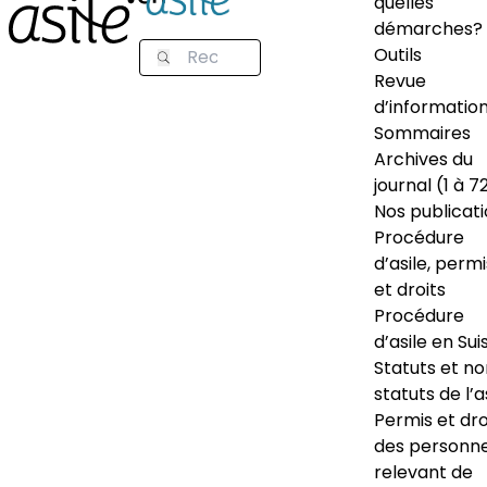
quelles
démarches?
Outils
Revue
d’informatio
Sommaires
Archives du
journal (1 à 7
Nos publicat
Procédure
d’asile, permi
et droits
Procédure
d’asile en Sui
Statuts et n
statuts de l’a
Permis et dro
des personn
relevant de