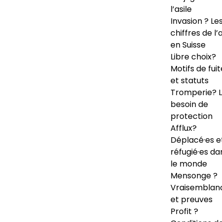
l’asile
Invasion ? Le
chiffres de l’a
en Suisse
Libre choix?
Motifs de fuit
et statuts
Tromperie? 
besoin de
protection
Afflux?
Déplacé·es e
réfugié·es da
le monde
Mensonge ?
Vraisemblan
et preuves
Profit ?