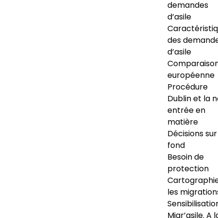
demandes
d’asile
Caractéristi
des demand
d’asile
Comparaiso
européenne
Procédure
Dublin et la 
entrée en
matière
Décisions sur
fond
Besoin de
protection
Cartographi
les migration
Sensibilisatio
Migr’asile. A l