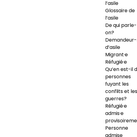
l’asile
Glossaire de
l’asile
De qui parle-
on?
Demandeur-
d’asile
Migrant·e
Réfugié·e
Qu’en est-il 
personnes
fuyant les
conflits et le
guerres?
Réfugié·e
admis·e
provisoireme
Personne
admise