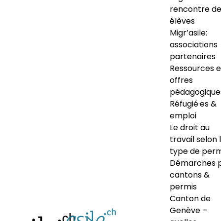
rencontre d
élèves
Migr’asile:
associations
partenaires
Ressources e
offres
pédagogique
Réfugié·es &
emploi
Le droit au
travail selon 
type de perm
Démarches 
cantons &
permis
Canton de
Genève –