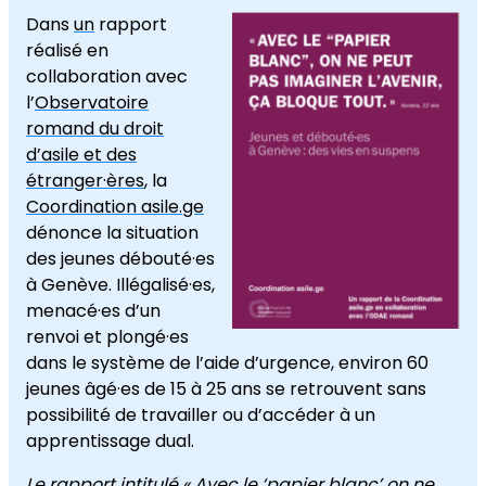
Dans
un
rapport
réalisé en
collaboration avec
l’
Observatoire
romand du droit
d’asile et des
étranger·ères
, la
Coordination asile.ge
dénonce la situation
des jeunes débouté·es
à Genève. Illégalisé·es,
menacé·es d’un
renvoi et plongé·es
dans le système de l’aide d’urgence, environ 60
jeunes âgé·es de 15 à 25 ans se retrouvent sans
possibilité de travailler ou d’accéder à un
apprentissage dual.
Le rapport intitulé «
Avec le ‘papier blanc’ on ne