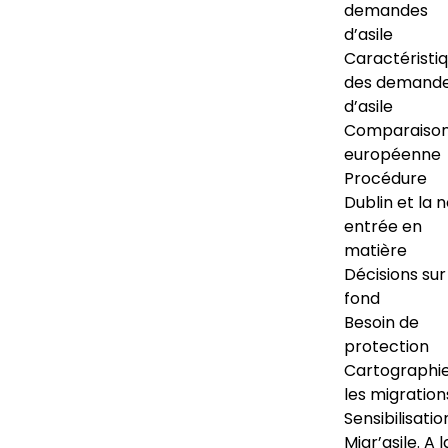
demandes
d’asile
Caractéristi
des demand
d’asile
Comparaiso
européenne
Procédure
Dublin et la 
entrée en
matière
Décisions sur
fond
Besoin de
protection
Cartographi
les migration
Sensibilisatio
Migr’asile. A l