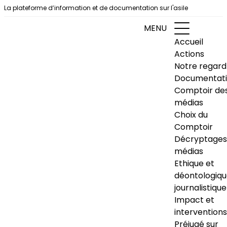
Aller au contenu
La plateforme d’information et de documentation sur l'asile
MENU
Accueil
Actions
Notre regard
Documentat
Comptoir de
médias
Choix du
Comptoir
Décryptages
médias
Ethique et
déontologiq
journalistique
Impact et
interventions
Préjugé sur