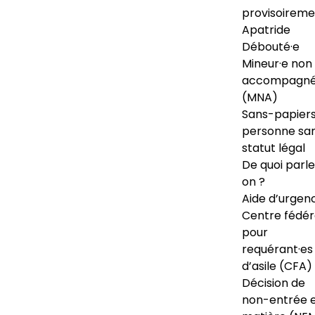
provisoireme
Apatride
Débouté·e
Mineur·e non
accompagné
(MNA)
Sans-papiers
personne sa
statut légal
De quoi parl
on ?
Aide d’urgen
Centre fédér
pour
requérant·es
d’asile (CFA)
Décision de
non-entrée 