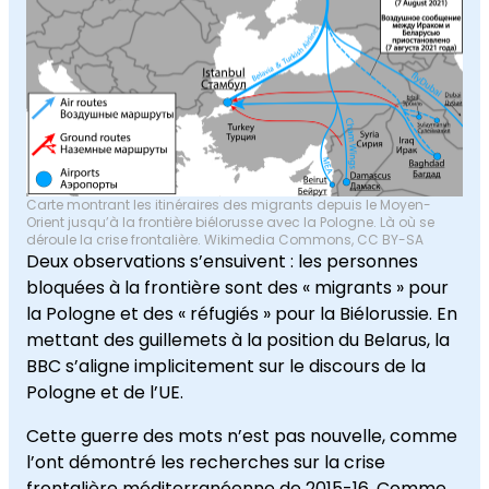
Carte montrant les itinéraires des migrants depuis le Moyen-
Orient jusqu’à la frontière biélorusse avec la Pologne. Là où se
déroule la crise frontalière. Wikimedia Commons, CC BY-SA
Deux observations s’ensuivent : les personnes
bloquées à la frontière sont des « migrants » pour
la Pologne et des « réfugiés » pour la Biélorussie. En
mettant des guillemets à la position du Belarus, la
BBC s’aligne implicitement sur le discours de la
Pologne et de l’UE.
Cette guerre des mots n’est pas nouvelle, comme
l’ont démontré les recherches sur la crise
frontalière méditerranéenne de 2015-16. Comme