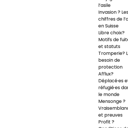
l’asile
Invasion ? Le
chiffres de l’a
en Suisse
Libre choix?
Motifs de fuit
et statuts
Tromperie? 
besoin de
protection
Afflux?
Déplacé·es e
réfugié·es da
le monde
Mensonge ?
Vraisemblan
et preuves
Profit ?