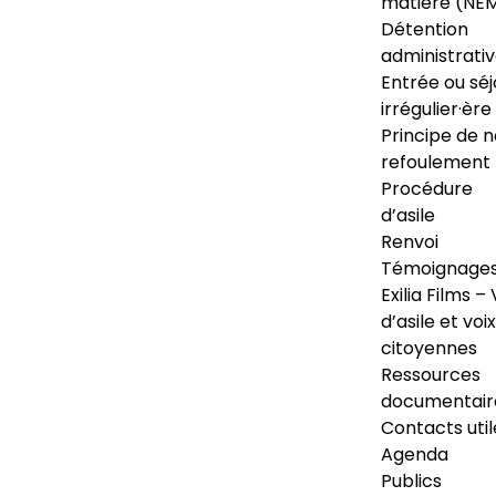
matière (NE
Détention
administrati
Entrée ou séj
irrégulier·ère
Principe de 
refoulement
Procédure
d’asile
Renvoi
Témoignage
Exilia Films – 
d’asile et voix
citoyennes
Ressources
documentair
Contacts util
Agenda
Publics