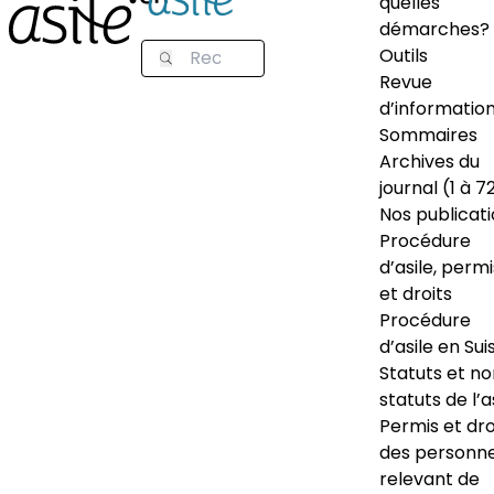
quelles
démarches?
Outils
Revue
d’informatio
Sommaires
Archives du
journal (1 à 7
Nos publicat
Procédure
d’asile, permi
et droits
Procédure
d’asile en Sui
Statuts et n
statuts de l’a
Permis et dro
des personn
relevant de