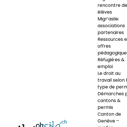
rencontre d
élèves
Migr’asile:
associations
partenaires
Ressources e
offres
pédagogique
Réfugié·es &
emploi
Le droit au
travail selon 
type de perm
Démarches 
cantons &
permis
Canton de
Genève –