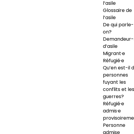
l’asile
Glossaire de
l’asile
De qui parle-
on?
Demandeur-
d’asile
Migrant·e
Réfugié·e
Qu’en est-il 
personnes
fuyant les
conflits et le
guerres?
Réfugié·e
admis·e
provisoireme
Personne
admise