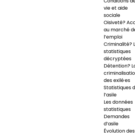
Conditions d
vie et aide
sociale
Oisiveté? Ac
au marché d
l’emploi
Criminalité? 
statistiques
décryptées
Détention? L
criminalisati
des exilé·es
Statistiques 
l’asile
Les données
statistiques
Demandes
d’asile
Évolution des