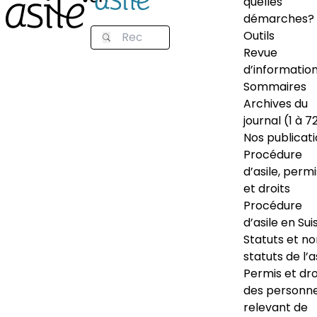
quelles
démarches?
Outils
Revue
d’informatio
Sommaires
Archives du
journal (1 à 7
Nos publicat
Procédure
d’asile, permi
et droits
Procédure
d’asile en Sui
Statuts et n
statuts de l’a
Permis et dro
des personn
relevant de