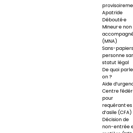
provisoireme
Apatride
Débouté·e
Mineur·e non
accompagné
(MNA)
Sans-papiers
personne sa
statut légal
De quoi parl
on ?
Aide d’urgen
Centre fédér
pour
requérant·es
d’asile (CFA)
Décision de
non-entrée 