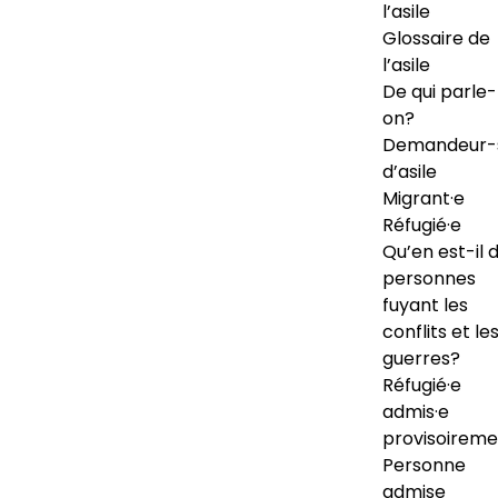
l’asile
Glossaire de
l’asile
De qui parle-
on?
Demandeur-
d’asile
Migrant·e
Réfugié·e
Qu’en est-il 
personnes
fuyant les
conflits et le
guerres?
Réfugié·e
admis·e
provisoireme
Personne
admise