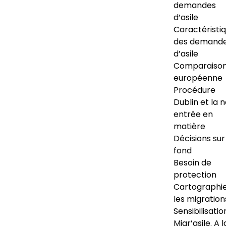
demandes
d’asile
Caractéristi
des demand
d’asile
Comparaiso
européenne
Procédure
Dublin et la 
entrée en
matière
Décisions sur
fond
Besoin de
protection
Cartographi
les migration
Sensibilisatio
Migr’asile. A l