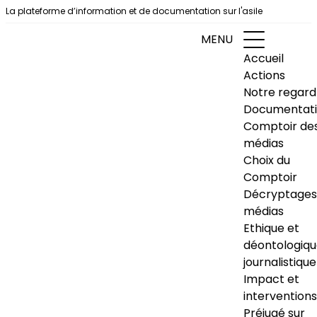
Aller au contenu
La plateforme d’information et de documentation sur l'asile
MENU
Accueil
Actions
Notre regard
Documentat
Comptoir de
médias
Choix du
Comptoir
Décryptages
médias
Ethique et
déontologiq
journalistique
Impact et
interventions
Préjugé sur