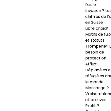
l’asile
Invasion ? Le
chiffres de l’a
en Suisse
Libre choix?
Motifs de fuit
et statuts
Tromperie? 
besoin de
protection
Afflux?
Déplacé·es e
réfugié·es da
le monde
Mensonge ?
Vraisemblan
et preuves
Profit ?