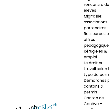
rencontre d
élèves
Migr’asile:
associations
partenaires
Ressources e
offres
pédagogique
Réfugié·es &
emploi
Le droit au
travail selon 
type de perm
Démarches 
cantons &
permis
Canton de
Genève –