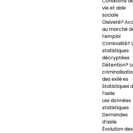
Conditions d
vie et aide
sociale
Oisiveté? Ac
au marché d
l’emploi
Criminalité? 
statistiques
décryptées
Détention? L
criminalisati
des exilé·es
Statistiques 
l’asile
Les données
statistiques
Demandes
d’asile
Évolution des