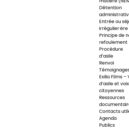
matière (NE
Détention
administrati
Entrée ou séj
irrégulier·ère
Principe de 
refoulement
Procédure
d’asile
Renvoi
Témoignage
Exilia Films – 
d’asile et voix
citoyennes
Ressources
documentair
Contacts util
Agenda
Publics