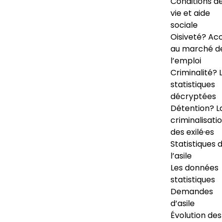
Conditions d
vie et aide
sociale
Oisiveté? Ac
au marché d
l’emploi
Criminalité? 
statistiques
décryptées
Détention? L
criminalisati
des exilé·es
Statistiques 
l’asile
Les données
statistiques
Demandes
d’asile
Évolution des