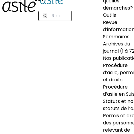
quelles
démarches?
Outils
Revue
d’informatio
Sommaires
Archives du
journal (1 à 7
Nos publicat
Procédure
d’asile, permi
et droits
Procédure
d’asile en Sui
Statuts et n
statuts de l’a
Permis et dro
des personn
relevant de