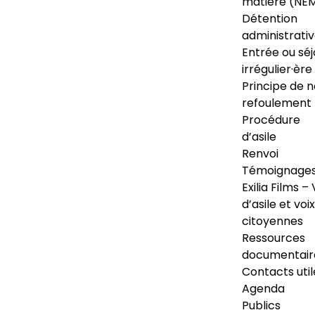
matière (NE
Détention
administrati
Entrée ou séj
irrégulier·ère
Principe de 
refoulement
Procédure
d’asile
Renvoi
Témoignage
Exilia Films – 
d’asile et voix
citoyennes
Ressources
documentair
Contacts util
Agenda
Publics