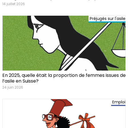
14 juillet 2026
4.0)
Préjugés sur l'asile
En 2025, quelle était la proportion de femmes issues de
l’asile en Suisse?
24 juin 2026
Emploi