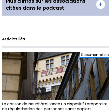
Plus d'infos sur les associations
+
citées dans le podcast
Encore un grand merci pour la participation de
Atiq Naqibi et Yohann Pellaux
Pour en savoir plus sur
Gemüse Kebab
,
Articles liés
restaurant durable :
https://www.gemusekebab.ch/
Documentation
Yojoa:
L’association Yojoa accélère l’inclusion
professionnelle de jeunes issu.e.s de la migration
et accompagne les entreprises vers davantage
de diversité et d’inclusion.
https://www.yojoa.co/
Crédits pour les musiques utilisées
David Dellacroce –
Asleep at the fretboard
;
Mudroom Jazz
sous la licence Creative
Le canton de Neuchâtel lance un dispositif temporaire
de régularisation des personnes sans-papiers
Commons : Attribution 4.0 Internationale (CC by