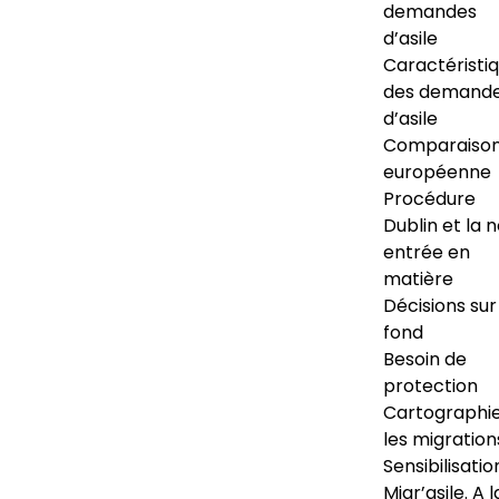
demandes
d’asile
Caractéristi
des demand
d’asile
Comparaiso
européenne
Procédure
Dublin et la 
entrée en
matière
Décisions sur
fond
Besoin de
protection
Cartographi
les migration
Sensibilisatio
Migr’asile. A l