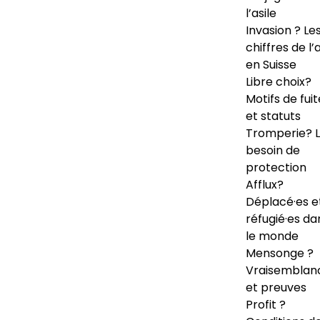
l’asile
Invasion ? Le
chiffres de l’a
en Suisse
Libre choix?
Motifs de fuit
et statuts
Tromperie? 
besoin de
protection
Afflux?
Déplacé·es e
réfugié·es da
le monde
Mensonge ?
Vraisemblan
et preuves
Profit ?