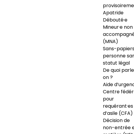
provisoireme
Apatride
Débouté·e
Mineur·e non
accompagné
(MNA)
Sans-papiers
personne sa
statut légal
De quoi parl
on ?
Aide d’urgen
Centre fédér
pour
requérant·es
d’asile (CFA)
Décision de
non-entrée 