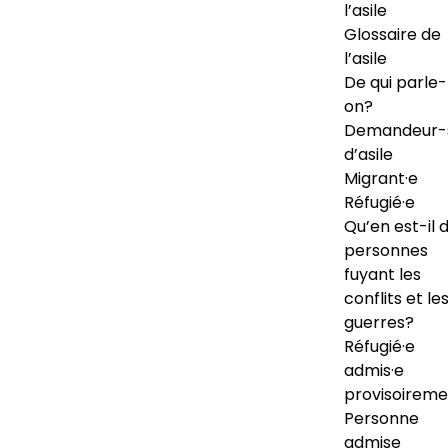
l’asile
Glossaire de
l’asile
De qui parle-
on?
Demandeur-
d’asile
Migrant·e
Réfugié·e
Qu’en est-il 
personnes
fuyant les
conflits et le
guerres?
Réfugié·e
admis·e
provisoireme
Personne
admise