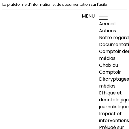
Aller au contenu
La plateforme d’information et de documentation sur l'asile
MENU
Accueil
Actions
Notre regard
Documentat
Comptoir de
médias
Choix du
Comptoir
Décryptages
médias
Ethique et
déontologiq
journalistique
Impact et
interventions
Préjugé sur