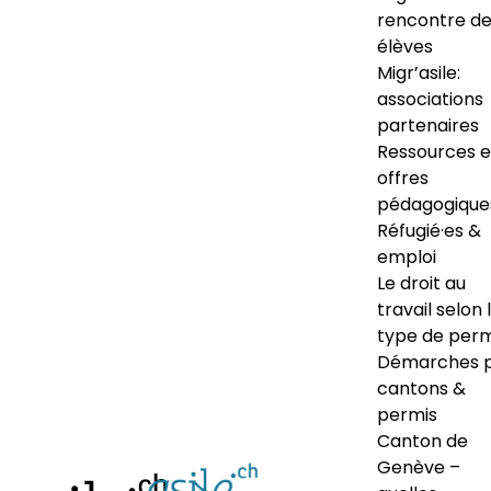
rencontre d
élèves
Migr’asile:
associations
partenaires
Ressources e
offres
pédagogique
Réfugié·es &
emploi
Le droit au
travail selon 
type de perm
Démarches 
cantons &
permis
Canton de
Genève –