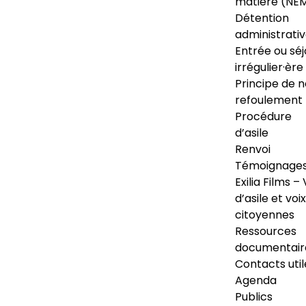
matière (NE
Détention
administrati
Entrée ou séj
irrégulier·ère
Principe de 
refoulement
Procédure
d’asile
Renvoi
Témoignage
Exilia Films – 
d’asile et voix
citoyennes
Ressources
documentair
Contacts util
Agenda
Publics