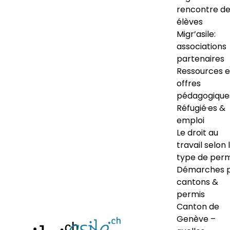
rencontre d
élèves
Migr’asile:
associations
partenaires
Ressources e
offres
pédagogique
Réfugié·es &
emploi
Le droit au
travail selon 
type de perm
Démarches 
cantons &
permis
Canton de
Genève –