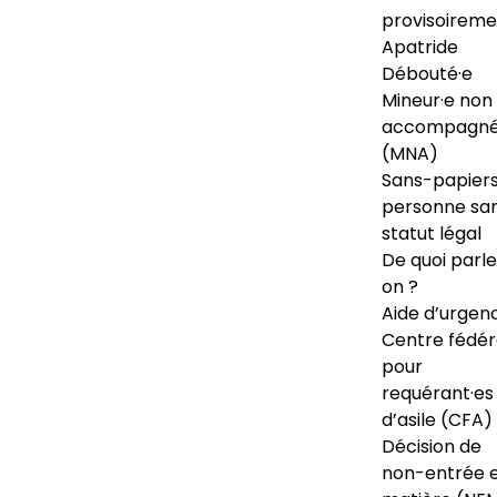
provisoireme
Apatride
Débouté·e
Mineur·e non
accompagné
(MNA)
Sans-papiers
personne sa
statut légal
De quoi parl
on ?
Aide d’urgen
Centre fédér
pour
requérant·es
d’asile (CFA)
Décision de
non-entrée 