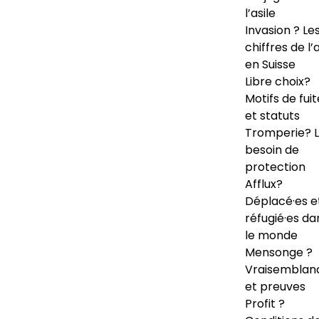
l’asile
Invasion ? Le
chiffres de l’a
en Suisse
Libre choix?
Motifs de fuit
et statuts
Tromperie? 
besoin de
protection
Afflux?
Déplacé·es e
réfugié·es da
le monde
Mensonge ?
Vraisemblan
et preuves
Profit ?