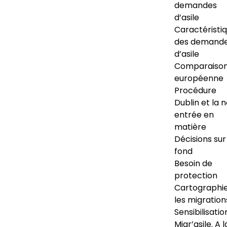
demandes
d’asile
Caractéristi
des demand
d’asile
Comparaiso
européenne
Procédure
Dublin et la 
entrée en
matière
Décisions sur
fond
Besoin de
protection
Cartographi
les migration
Sensibilisatio
Migr’asile. A l