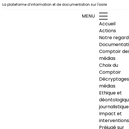
Aller au contenu
La plateforme d’information et de documentation sur l'asile
MENU
Accueil
Actions
Notre regard
Documentat
Comptoir de
médias
Choix du
Comptoir
Décryptages
médias
Ethique et
déontologiq
journalistique
Impact et
interventions
Préjugé sur