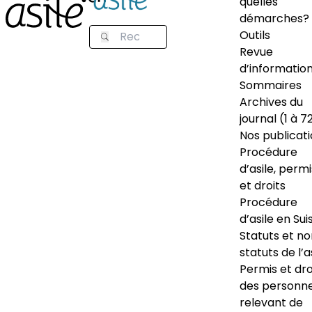
quelles
démarches?
Outils
Revue
d’informatio
Sommaires
Archives du
journal (1 à 7
Nos publicat
Procédure
d’asile, permi
et droits
Procédure
d’asile en Sui
Statuts et n
statuts de l’a
Permis et dro
des personn
relevant de