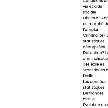
Conditions d
vie et aide
sociale
Oisiveté? Ac
au marché d
l’emploi
Criminalité? 
statistiques
décryptées
Détention? L
criminalisati
des exilé·es
Statistiques 
l’asile
Les données
statistiques
Demandes
d’asile
Évolution des