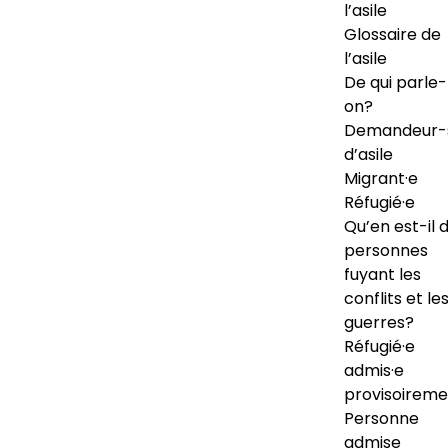
l’asile
Glossaire de
l’asile
De qui parle-
on?
Demandeur-
d’asile
Migrant·e
Réfugié·e
Qu’en est-il 
personnes
fuyant les
conflits et le
guerres?
Réfugié·e
admis·e
provisoireme
Personne
admise