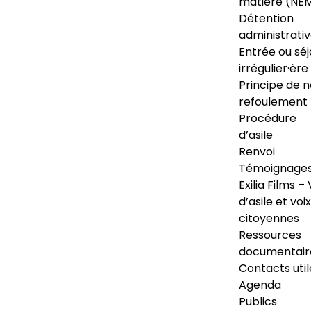
matière (NE
Détention
administrati
Entrée ou séj
irrégulier·ère
Principe de 
refoulement
Procédure
d’asile
Renvoi
Témoignage
Exilia Films – 
d’asile et voix
citoyennes
Ressources
documentair
Contacts util
Agenda
Publics