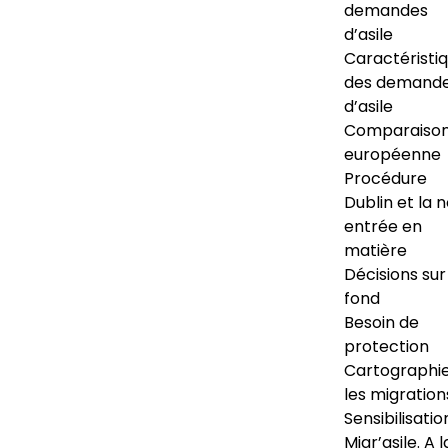
demandes
d’asile
Caractéristi
des demand
d’asile
Comparaiso
européenne
Procédure
Dublin et la 
entrée en
matière
Décisions sur
fond
Besoin de
protection
Cartographi
les migration
Sensibilisatio
Migr’asile. A l