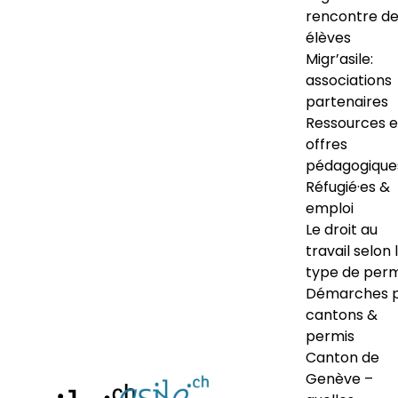
rencontre d
élèves
Migr’asile:
associations
partenaires
Ressources e
offres
pédagogique
Réfugié·es &
emploi
Le droit au
travail selon 
type de perm
Démarches 
cantons &
permis
Canton de
Genève –