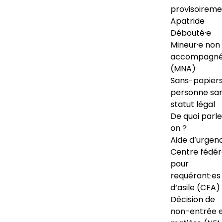
provisoireme
Apatride
Débouté·e
Mineur·e non
accompagné
(MNA)
Sans-papiers
personne sa
statut légal
De quoi parl
on ?
Aide d’urgen
Centre fédér
pour
requérant·es
d’asile (CFA)
Décision de
non-entrée 