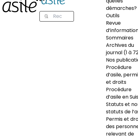
quelles
démarches?
Outils
Revue
d’informatio
Sommaires
Archives du
journal (1 à 7
Nos publicat
Procédure
d’asile, permi
et droits
Procédure
d’asile en Sui
Statuts et n
statuts de l’a
Permis et dro
des personn
relevant de