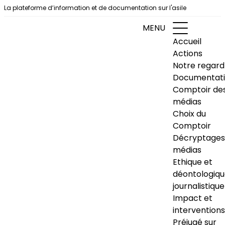
Aller au contenu
La plateforme d’information et de documentation sur l'asile
MENU
Accueil
Actions
Notre regard
Documentat
Comptoir de
médias
Choix du
Comptoir
Décryptages
médias
Ethique et
déontologiq
journalistique
Impact et
interventions
Préjugé sur