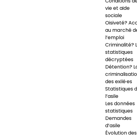
Conditions d
vie et aide
sociale
Oisiveté? Ac
au marché d
l’emploi
Criminalité? 
statistiques
décryptées
Détention? L
criminalisati
des exilé·es
Statistiques 
l’asile
Les données
statistiques
Demandes
d’asile
Évolution des