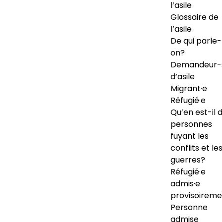
l’asile
Glossaire de
l’asile
De qui parle-
on?
Demandeur-
d’asile
Migrant·e
Réfugié·e
Qu’en est-il 
personnes
fuyant les
conflits et le
guerres?
Réfugié·e
admis·e
provisoireme
Personne
admise