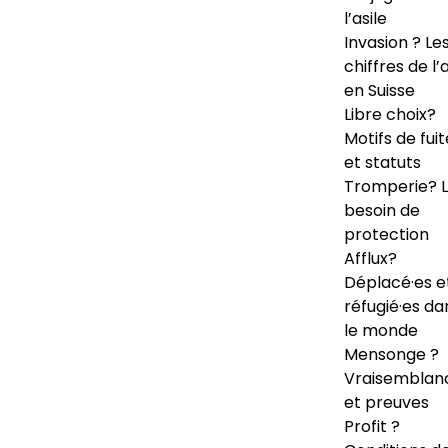
l’asile
Invasion ? Le
chiffres de l’a
en Suisse
Libre choix?
Motifs de fuit
et statuts
Tromperie? 
besoin de
protection
Afflux?
Déplacé·es e
réfugié·es da
le monde
Mensonge ?
Vraisemblan
et preuves
Profit ?