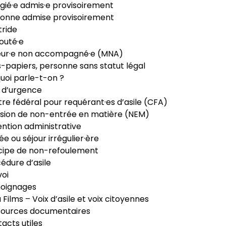
gié·e admis·e provisoirement
onne admise provisoirement
ride
outé·e
eur·e non accompagné·e (MNA)
-papiers, personne sans statut légal
uoi parle-t-on ?
 d’urgence
re fédéral pour requérant·es d’asile (CFA)
sion de non-entrée en matière (NEM)
ntion administrative
ée ou séjour irrégulier·ère
cipe de non-refoulement
édure d’asile
oi
oignages
ia Films – Voix d’asile et voix citoyennes
sources documentaires
acts utiles