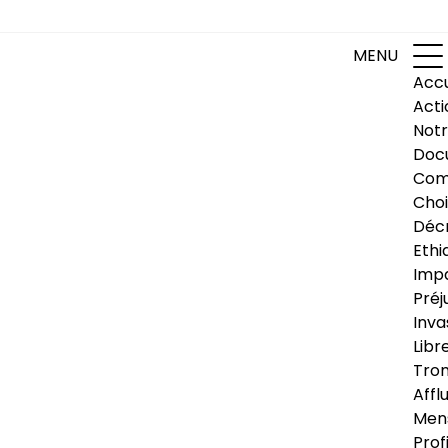
MENU
Accu
Acti
Notr
Doc
Com
Choi
Déc
Ethi
Impa
Préj
Inva
Libr
Trom
Affl
Men
Prof