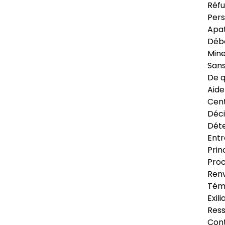
Réfu
Pers
Apat
Déb
Min
Sans
De q
Aide
Cent
Déci
Déte
Entr
Prin
Proc
Renv
Tém
Exil
Res
Cont