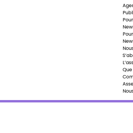
Age
Publ
Pour
News
Pour
News
Nous
S’ab
L’as
Que 
Comi
Ass
Nou