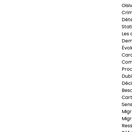
Oisi
Crim
Déte
Stat
Les 
Dema
Évol
Cara
Com
Pro
Dubl
Déci
Beso
Cart
Sens
Migr
Migr
Ress