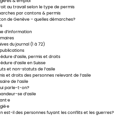
gié·es & emploi
roit au travail selon le type de permis
arches par cantons & permis
ton de Genève – quelles démarches?
ls
e d’information
maires
ives du journal (1 à 72)
publications
édure d’asile, permis et droits
édure d’asile en Suisse
uts et non-statuts de l’asile
is et droits des personnes relevant de l’asile
saire de l’asile
ui parle-t-on?
ndeur-se d’asile
ant·e
gié·e
n est-il des personnes fuyant les conflits et les guerres?