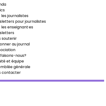
nda
ics
 les journalistes
letters pour journalistes
 les enseignant·es
letters
 soutenir
onner au journal
sociation
faisons-nous?
té et équipe
emblée générale
s contacter