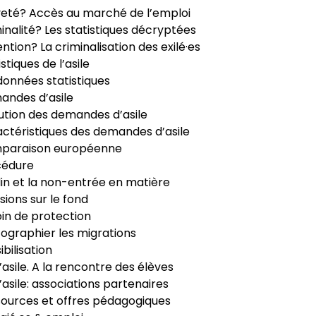
veté? Accès au marché de l’emploi
inalité? Les statistiques décryptées
ntion? La criminalisation des exilé·es
istiques de l’asile
données statistiques
ndes d’asile
ution des demandes d’asile
ctéristiques des demandes d’asile
paraison européenne
cédure
in et la non-entrée en matière
sions sur le fond
in de protection
ographier les migrations
ibilisation
’asile. A la rencontre des élèves
’asile: associations partenaires
ources et offres pédagogiques