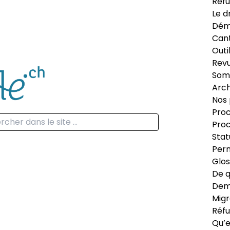
Réfu
Le d
Dém
Can
Outi
Revu
Som
Arch
Nos 
Proc
Proc
Stat
Perm
Glos
De q
Dema
Migr
Réfu
Qu’e