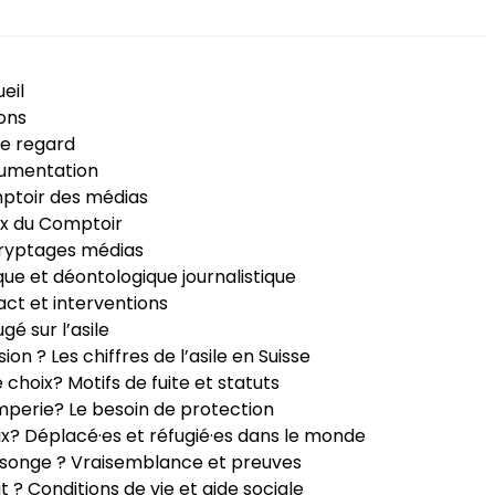
eil
ons
e regard
umentation
ptoir des médias
x du Comptoir
ryptages médias
que et déontologique journalistique
ct et interventions
ugé sur l’asile
sion ? Les chiffres de l’asile en Suisse
e choix? Motifs de fuite et statuts
perie? Le besoin de protection
ux? Déplacé·es et réfugié·es dans le monde
songe ? Vraisemblance et preuves
it ? Conditions de vie et aide sociale