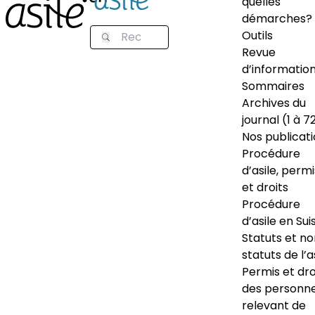
quelles
démarches?
Outils
Revue
d’informatio
Sommaires
Archives du
journal (1 à 7
Nos publicat
Procédure
d’asile, permi
et droits
Procédure
d’asile en Sui
Statuts et n
statuts de l’a
Permis et dro
des personn
relevant de