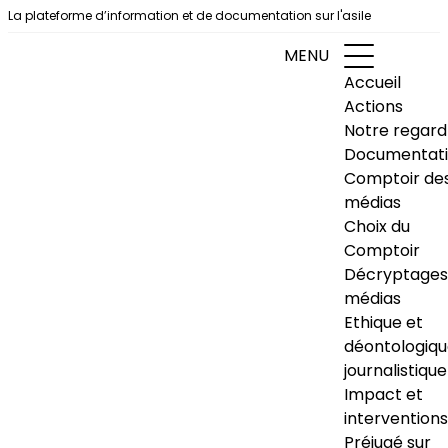
Aller au contenu
La plateforme d’information et de documentation sur l'asile
MENU
Accueil
Actions
Notre regard
Documentat
Comptoir de
médias
Choix du
Comptoir
Décryptages
médias
Ethique et
déontologiq
journalistique
Impact et
interventions
Préjugé sur