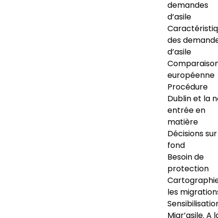
demandes
d’asile
Caractéristi
des demand
d’asile
Comparaiso
européenne
Procédure
Dublin et la 
entrée en
matière
Décisions sur
fond
Besoin de
protection
Cartographi
les migration
Sensibilisatio
Migr’asile. A l