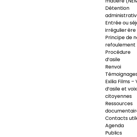
matière (NE
Détention
administrati
Entrée ou séj
irrégulier·ère
Principe de 
refoulement
Procédure
d’asile
Renvoi
Témoignage
Exilia Films – 
d’asile et voix
citoyennes
Ressources
documentair
Contacts util
Agenda
Publics