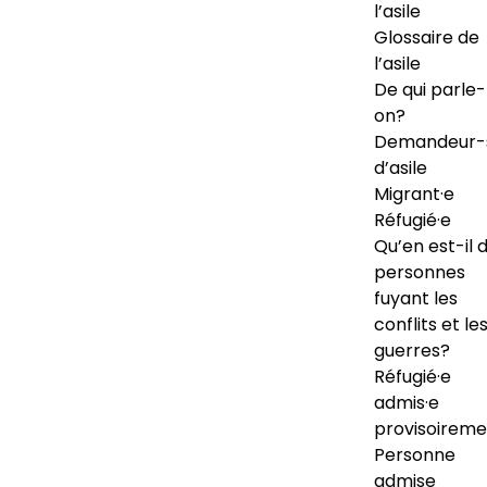
l’asile
Glossaire de
l’asile
De qui parle-
on?
Demandeur-
d’asile
Migrant·e
Réfugié·e
Qu’en est-il 
personnes
fuyant les
conflits et le
guerres?
Réfugié·e
admis·e
provisoireme
Personne
admise