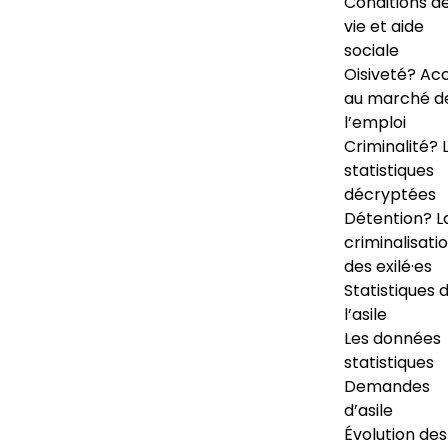
Conditions d
vie et aide
sociale
Oisiveté? Ac
au marché d
l’emploi
Criminalité? 
statistiques
décryptées
Détention? L
criminalisati
des exilé·es
Statistiques 
l’asile
Les données
statistiques
Demandes
d’asile
Évolution des