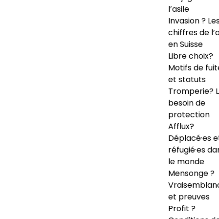
l’asile
Invasion ? Le
chiffres de l’a
en Suisse
Libre choix?
Motifs de fuit
et statuts
Tromperie? 
besoin de
protection
Afflux?
Déplacé·es e
réfugié·es da
le monde
Mensonge ?
Vraisemblan
et preuves
Profit ?