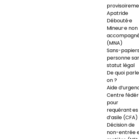
provisoireme
Apatride
Débouté·e
Mineur·e non
accompagné
(MNA)
Sans-papiers
personne sa
statut légal
De quoi parl
on ?
Aide d’urgen
Centre fédér
pour
requérant·es
d’asile (CFA)
Décision de
non-entrée 