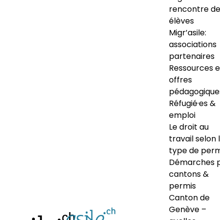
rencontre d
élèves
Migr’asile:
associations
partenaires
Ressources e
offres
pédagogique
Réfugié·es &
emploi
Le droit au
travail selon 
type de perm
Démarches 
cantons &
permis
Canton de
Genève –