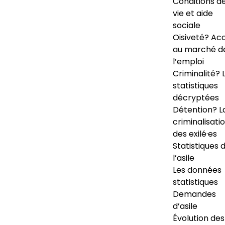
Conditions d
vie et aide
sociale
Oisiveté? Ac
au marché d
l’emploi
Criminalité? 
statistiques
décryptées
Détention? L
criminalisati
des exilé·es
Statistiques 
l’asile
Les données
statistiques
Demandes
d’asile
Évolution des