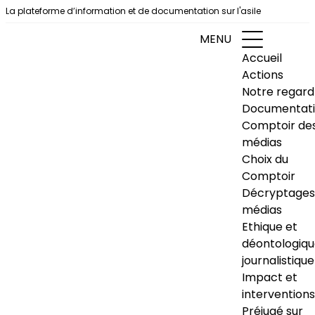
Aller au contenu
La plateforme d’information et de documentation sur l'asile
MENU
Accueil
Actions
Notre regard
Documentat
Comptoir de
médias
Choix du
Comptoir
Décryptages
médias
Ethique et
déontologiq
journalistique
Impact et
interventions
Préjugé sur