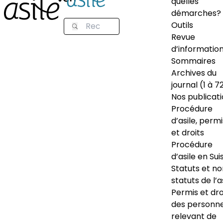
quelles
démarches?
Outils
Revue
d’informatio
Sommaires
Archives du
journal (1 à 7
Nos publicat
Procédure
d’asile, permi
et droits
Procédure
d’asile en Sui
Statuts et n
statuts de l’a
Permis et dro
des personn
relevant de