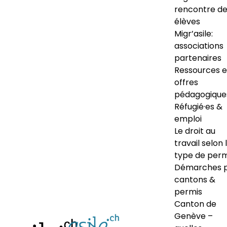
rencontre d
élèves
Migr’asile:
associations
partenaires
Ressources e
offres
pédagogique
Réfugié·es &
emploi
Le droit au
travail selon 
type de perm
Démarches 
cantons &
permis
Canton de
Genève –