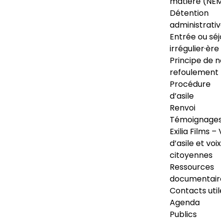
matière (NE
Détention
administrati
Entrée ou séj
irrégulier·ère
Principe de 
refoulement
Procédure
d’asile
Renvoi
Témoignage
Exilia Films – 
d’asile et voix
citoyennes
Ressources
documentair
Contacts util
Agenda
Publics