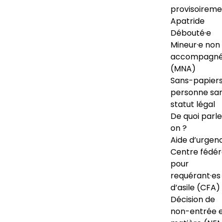
provisoireme
Apatride
Débouté·e
Mineur·e non
accompagné
(MNA)
Sans-papiers
personne sa
statut légal
De quoi parl
on ?
Aide d’urgen
Centre fédér
pour
requérant·es
d’asile (CFA)
Décision de
non-entrée 