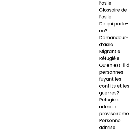
l’asile
Glossaire de
l’asile
De qui parle-
on?
Demandeur-
d’asile
Migrant·e
Réfugié·e
Qu’en est-il 
personnes
fuyant les
conflits et le
guerres?
Réfugié·e
admis·e
provisoireme
Personne
admise