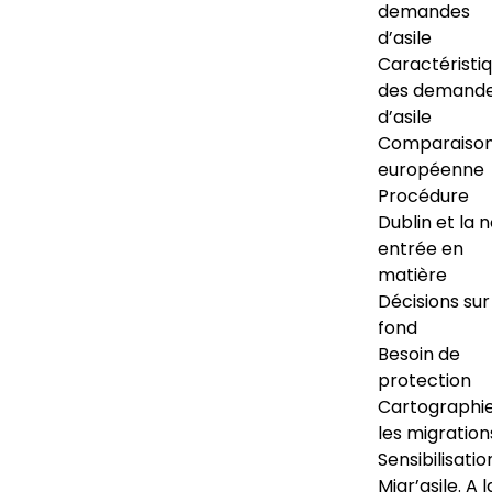
demandes
d’asile
Caractéristi
des demand
d’asile
Comparaiso
européenne
Procédure
Dublin et la 
entrée en
matière
Décisions sur
fond
Besoin de
protection
Cartographi
les migration
Sensibilisatio
Migr’asile. A l