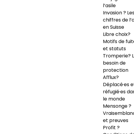
l’asile
Invasion ? Le
chiffres de l’a
en Suisse
Libre choix?
Motifs de fuit
et statuts
Tromperie? 
besoin de
protection
Afflux?
Déplacé·es e
réfugié·es da
le monde
Mensonge ?
Vraisemblan
et preuves
Profit ?