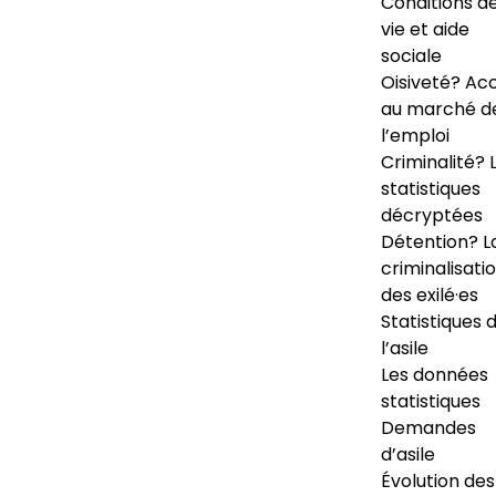
Conditions d
vie et aide
sociale
Oisiveté? Ac
au marché d
l’emploi
Criminalité? 
statistiques
décryptées
Détention? L
criminalisati
des exilé·es
Statistiques 
l’asile
Les données
statistiques
Demandes
d’asile
Évolution des