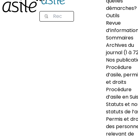
quelles
démarches?
Outils
Revue
d’informatio
Sommaires
Archives du
journal (1 à 7
Nos publicat
Procédure
d’asile, permi
et droits
Procédure
d’asile en Sui
Statuts et n
statuts de l’a
Permis et dro
des personn
relevant de