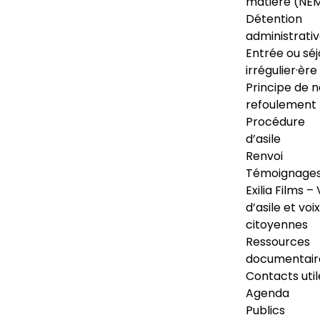
matière (NE
Détention
administrati
Entrée ou séj
irrégulier·ère
Principe de 
refoulement
Procédure
d’asile
Renvoi
Témoignage
Exilia Films – 
d’asile et voix
citoyennes
Ressources
documentair
Contacts util
Agenda
Publics