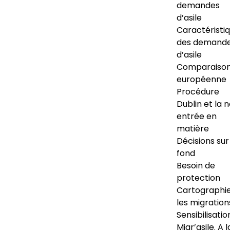
demandes
d’asile
Caractéristi
des demand
d’asile
Comparaiso
européenne
Procédure
Dublin et la 
entrée en
matière
Décisions sur
fond
Besoin de
protection
Cartographi
les migration
Sensibilisatio
Migr’asile. A l