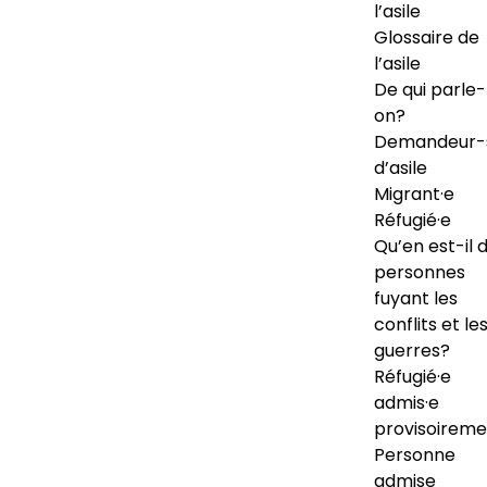
l’asile
Glossaire de
l’asile
De qui parle-
on?
Demandeur-
d’asile
Migrant·e
Réfugié·e
Qu’en est-il 
personnes
fuyant les
conflits et le
guerres?
Réfugié·e
admis·e
provisoireme
Personne
admise