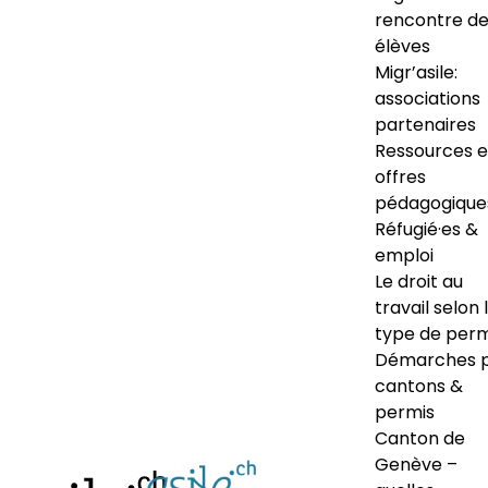
rencontre d
élèves
Migr’asile:
associations
partenaires
Ressources e
offres
pédagogique
Réfugié·es &
emploi
Le droit au
travail selon 
type de perm
Démarches 
cantons &
permis
Canton de
Genève –