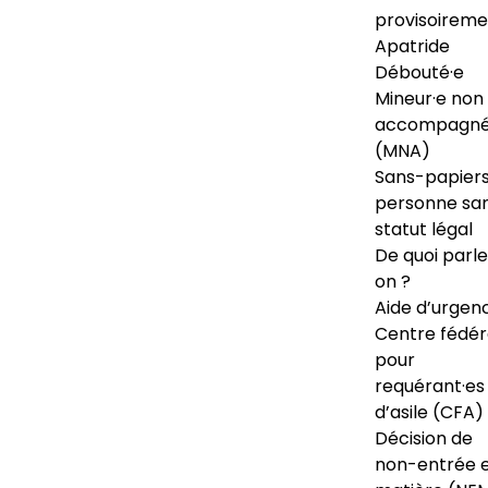
provisoireme
Apatride
Débouté·e
Mineur·e non
accompagné
(MNA)
Sans-papiers
personne sa
statut légal
De quoi parl
on ?
Aide d’urgen
Centre fédér
pour
requérant·es
d’asile (CFA)
Décision de
non-entrée 