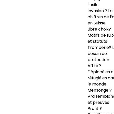
l’asile
Invasion ? Le
chiffres de l’a
en Suisse
Libre choix?
Motifs de fuit
et statuts
Tromperie? 
besoin de
protection
Afflux?
Déplacé·es e
réfugié·es da
le monde
Mensonge ?
Vraisemblan
et preuves
Profit ?