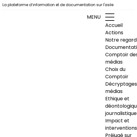
Aller au contenu
La plateforme d’information et de documentation sur l'asile
MENU
Accueil
Actions
Notre regard
Documentat
Comptoir de
médias
Choix du
Comptoir
Décryptages
médias
Ethique et
déontologiq
journalistique
Impact et
interventions
Préjugé sur