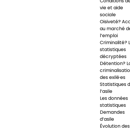
Conditions d
vie et aide
sociale
Oisiveté? Ac
au marché d
l’emploi
Criminalité? 
statistiques
décryptées
Détention? L
criminalisati
des exilé·es
Statistiques 
l’asile
Les données
statistiques
Demandes
d’asile
Évolution des