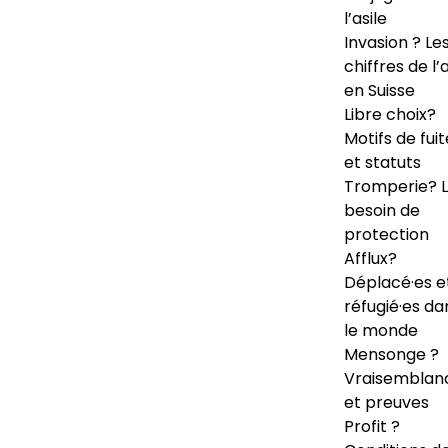
l’asile
Invasion ? Le
chiffres de l’a
en Suisse
Libre choix?
Motifs de fuit
et statuts
Tromperie? 
besoin de
protection
Afflux?
Déplacé·es e
réfugié·es da
le monde
Mensonge ?
Vraisemblan
et preuves
Profit ?