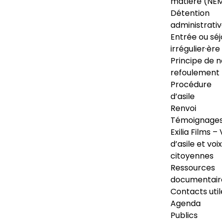
matière (NE
Détention
administrati
Entrée ou séj
irrégulier·ère
Principe de 
refoulement
Procédure
d’asile
Renvoi
Témoignage
Exilia Films – 
d’asile et voix
citoyennes
Ressources
documentair
Contacts util
Agenda
Publics