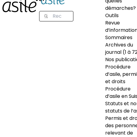
quelles
démarches?
Outils
Revue
d’informatio
Sommaires
Archives du
journal (1 à 7
Nos publicat
Procédure
d’asile, permi
et droits
Procédure
d’asile en Sui
Statuts et n
statuts de l’a
Permis et dro
des personn
relevant de