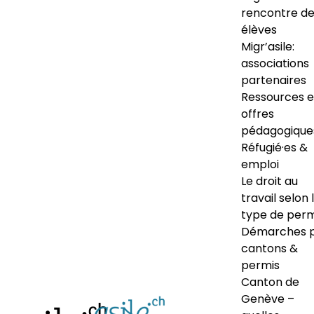
rencontre d
élèves
Migr’asile:
associations
partenaires
Ressources e
offres
pédagogique
Réfugié·es &
emploi
Le droit au
travail selon 
type de perm
Démarches 
cantons &
permis
Canton de
Genève –