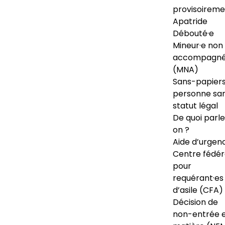
provisoireme
Apatride
Débouté·e
Mineur·e non
accompagné
(MNA)
Sans-papiers
personne sa
statut légal
De quoi parl
on ?
Aide d’urgen
Centre fédér
pour
requérant·es
d’asile (CFA)
Décision de
non-entrée 