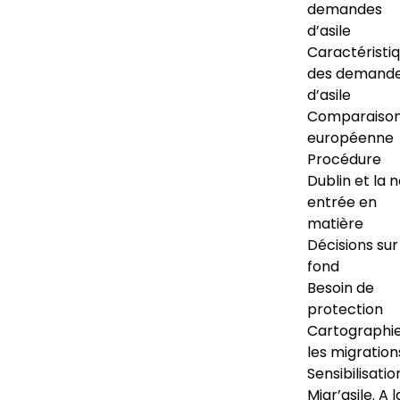
demandes
d’asile
Caractéristi
des demand
d’asile
Comparaiso
européenne
Procédure
Dublin et la 
entrée en
matière
Décisions sur
fond
Besoin de
protection
Cartographi
les migration
Sensibilisatio
Migr’asile. A l