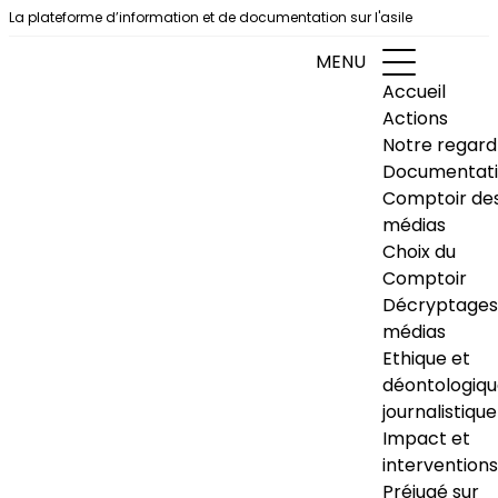
Aller au contenu
La plateforme d’information et de documentation sur l'asile
MENU
Accueil
Actions
Notre regard
Documentat
Comptoir de
médias
Choix du
Comptoir
Décryptages
médias
Ethique et
déontologiq
journalistique
Impact et
interventions
Préjugé sur