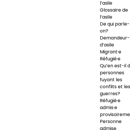
l’asile
Glossaire de
l’asile
De qui parle-
on?
Demandeur-
d’asile
Migrant·e
Réfugié·e
Qu’en est-il 
personnes
fuyant les
conflits et le
guerres?
Réfugié·e
admis·e
provisoireme
Personne
admise