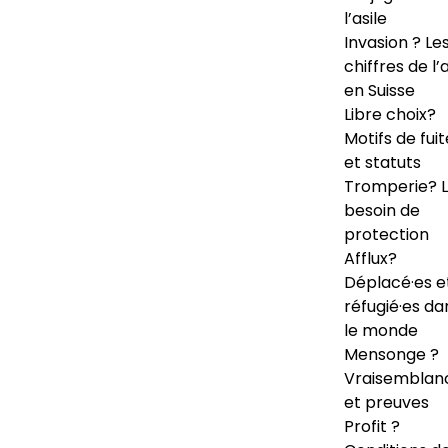
l’asile
Invasion ? Le
chiffres de l’a
en Suisse
Libre choix?
Motifs de fuit
et statuts
Tromperie? 
besoin de
protection
Afflux?
Déplacé·es e
réfugié·es da
le monde
Mensonge ?
Vraisemblan
et preuves
Profit ?