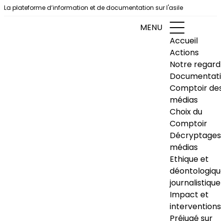
Aller au contenu
La plateforme d’information et de documentation sur l'asile
MENU
Accueil
Actions
Notre regard
Documentat
Comptoir de
médias
Choix du
Comptoir
Décryptages
médias
Ethique et
déontologiq
journalistique
Impact et
interventions
Préjugé sur