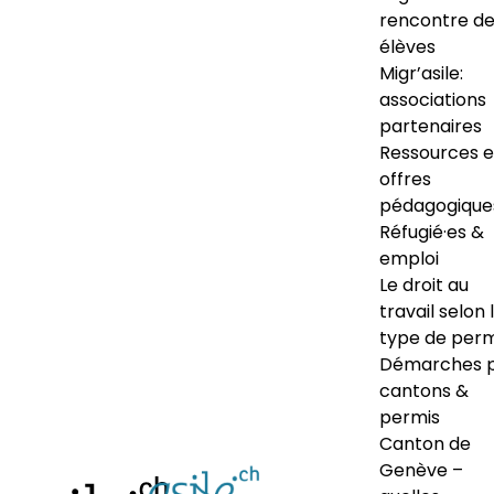
rencontre d
élèves
Migr’asile:
associations
partenaires
Ressources e
offres
pédagogique
Réfugié·es &
emploi
Le droit au
travail selon 
type de perm
Démarches 
cantons &
permis
Canton de
Genève –