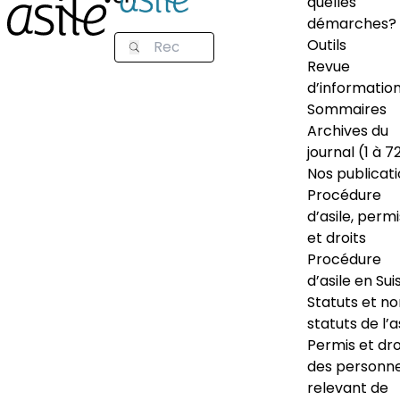
quelles
démarches?
Outils
Revue
d’informatio
Sommaires
Archives du
journal (1 à 7
Nos publicat
Procédure
d’asile, permi
et droits
Procédure
d’asile en Sui
Statuts et n
statuts de l’a
Permis et dro
des personn
relevant de