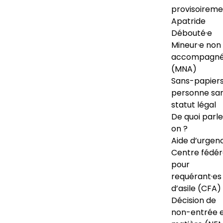
provisoireme
Apatride
Débouté·e
Mineur·e non
accompagné
(MNA)
Sans-papiers
personne sa
statut légal
De quoi parl
on ?
Aide d’urgen
Centre fédér
pour
requérant·es
d’asile (CFA)
Décision de
non-entrée 