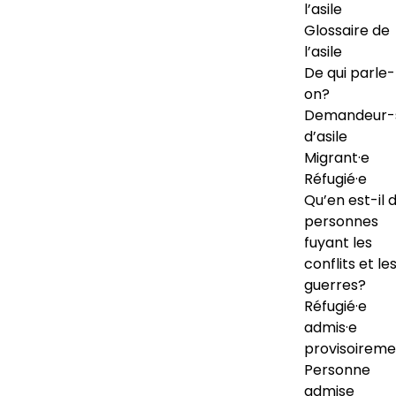
l’asile
Glossaire de
l’asile
De qui parle-
on?
Demandeur-
d’asile
Migrant·e
Réfugié·e
Qu’en est-il 
personnes
fuyant les
conflits et le
guerres?
Réfugié·e
admis·e
provisoireme
Personne
admise