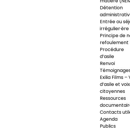
matière (NE
Détention
administrati
Entrée ou séj
irrégulier·ère
Principe de 
refoulement
Procédure
d’asile
Renvoi
Témoignage
Exilia Films – 
d’asile et voix
citoyennes
Ressources
documentair
Contacts util
Agenda
Publics