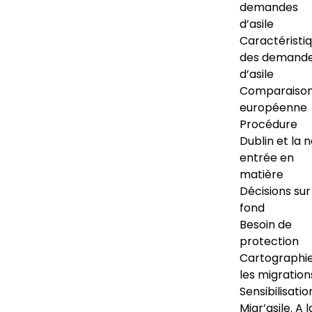
demandes
d’asile
Caractéristi
des demand
d’asile
Comparaiso
européenne
Procédure
Dublin et la 
entrée en
matière
Décisions sur
fond
Besoin de
protection
Cartographi
les migration
Sensibilisatio
Migr’asile. A l