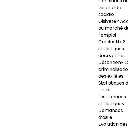
Conditions d
vie et aide
sociale
Oisiveté? Ac
au marché d
l’emploi
Criminalité? 
statistiques
décryptées
Détention? L
criminalisati
des exilé·es
Statistiques 
l’asile
Les données
statistiques
Demandes
d’asile
Évolution des