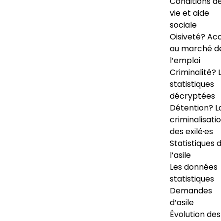
Conditions d
vie et aide
sociale
Oisiveté? Ac
au marché d
l’emploi
Criminalité? 
statistiques
décryptées
Détention? L
criminalisati
des exilé·es
Statistiques 
l’asile
Les données
statistiques
Demandes
d’asile
Évolution des