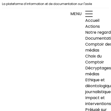
Aller au contenu
La plateforme d’information et de documentation sur l'asile
MENU
Accueil
Actions
Notre regard
Documentat
Comptoir de
médias
Choix du
Comptoir
Décryptages
médias
Ethique et
déontologiq
journalistique
Impact et
interventions
Préjugé sur