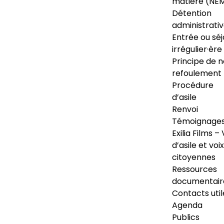
matière (NE
Détention
administrati
Entrée ou séj
irrégulier·ère
Principe de 
refoulement
Procédure
d’asile
Renvoi
Témoignage
Exilia Films – 
d’asile et voix
citoyennes
Ressources
documentair
Contacts util
Agenda
Publics