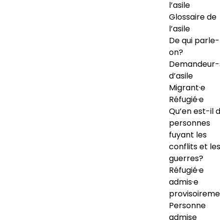
l’asile
Glossaire de
l’asile
De qui parle-
on?
Demandeur-
d’asile
Migrant·e
Réfugié·e
Qu’en est-il 
personnes
fuyant les
conflits et le
guerres?
Réfugié·e
admis·e
provisoireme
Personne
admise