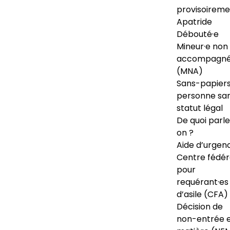
provisoireme
Apatride
Débouté·e
Mineur·e non
accompagné
(MNA)
Sans-papiers
personne sa
statut légal
De quoi parl
on ?
Aide d’urgen
Centre fédér
pour
requérant·es
d’asile (CFA)
Décision de
non-entrée 