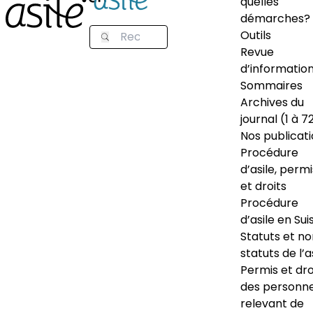
quelles
démarches?
Outils
Revue
d’informatio
Sommaires
Archives du
journal (1 à 7
Nos publicat
Procédure
d’asile, permi
et droits
Procédure
d’asile en Sui
Statuts et n
statuts de l’a
Permis et dro
des personn
relevant de