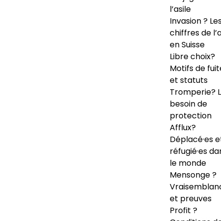
l’asile
Invasion ? Le
chiffres de l’a
en Suisse
Libre choix?
Motifs de fuit
et statuts
Tromperie? 
besoin de
protection
Afflux?
Déplacé·es e
réfugié·es da
le monde
Mensonge ?
Vraisemblan
et preuves
Profit ?