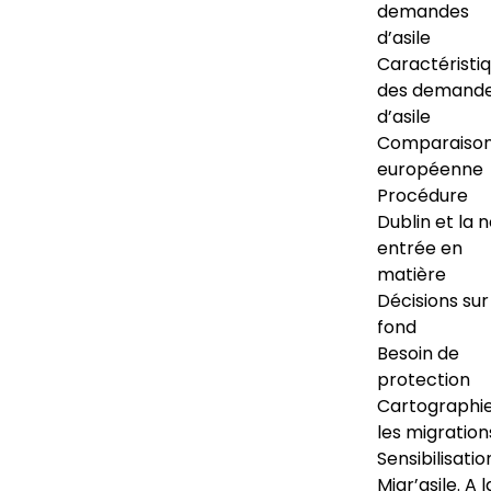
demandes
d’asile
Caractéristi
des demand
d’asile
Comparaiso
européenne
Procédure
Dublin et la 
entrée en
matière
Décisions sur
fond
Besoin de
protection
Cartographi
les migration
Sensibilisatio
Migr’asile. A l