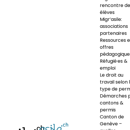
rencontre d
élèves
Migr’asile:
associations
partenaires
Ressources e
offres
pédagogique
Réfugié·es &
emploi
Le droit au
travail selon 
type de perm
Démarches 
cantons &
permis
Canton de
Genève –