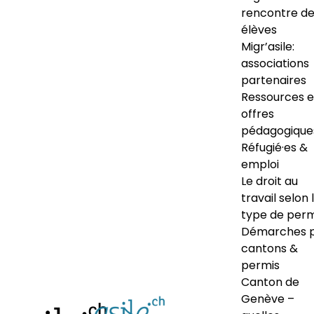
rencontre d
élèves
Migr’asile:
associations
partenaires
Ressources e
offres
pédagogique
Réfugié·es &
emploi
Le droit au
travail selon 
type de perm
Démarches 
cantons &
permis
Canton de
Genève –