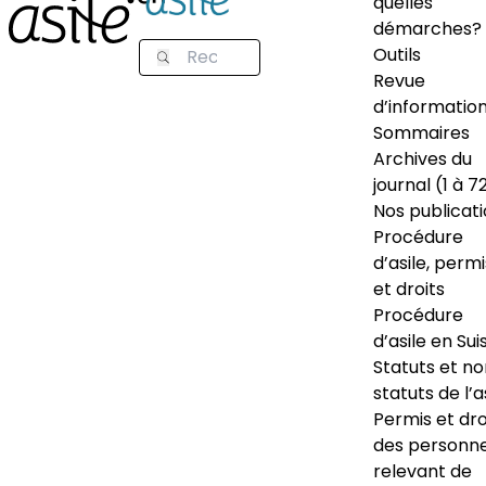
quelles
démarches?
Outils
Revue
d’informatio
Sommaires
Archives du
journal (1 à 7
Nos publicat
Procédure
d’asile, permi
et droits
Procédure
d’asile en Sui
Statuts et n
statuts de l’a
Permis et dro
des personn
relevant de