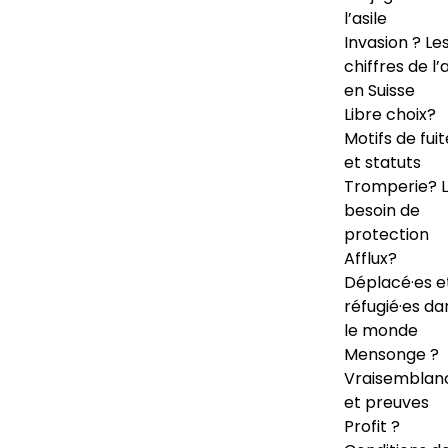
l’asile
Invasion ? Le
chiffres de l’a
en Suisse
Libre choix?
Motifs de fuit
et statuts
Tromperie? 
besoin de
protection
Afflux?
Déplacé·es e
réfugié·es da
le monde
Mensonge ?
Vraisemblan
et preuves
Profit ?