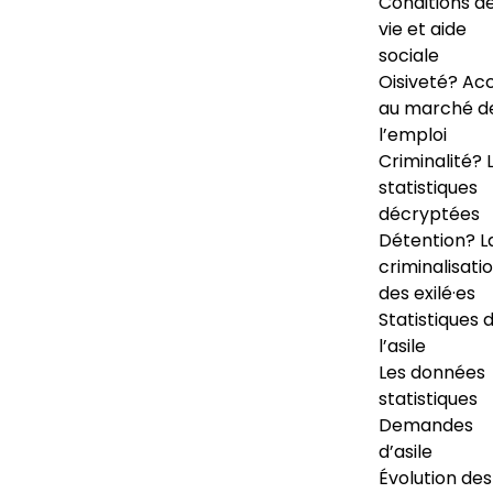
Conditions d
vie et aide
sociale
Oisiveté? Ac
au marché d
l’emploi
Criminalité? 
statistiques
décryptées
Détention? L
criminalisati
des exilé·es
Statistiques 
l’asile
Les données
statistiques
Demandes
d’asile
Évolution des