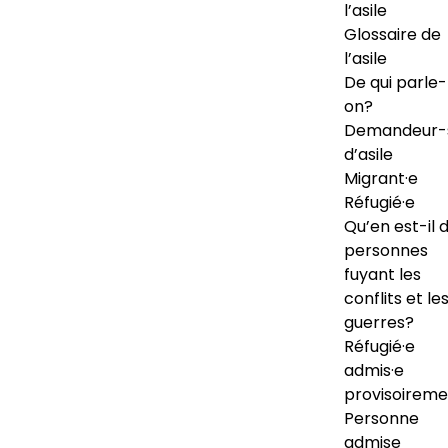
l’asile
Glossaire de
l’asile
De qui parle-
on?
Demandeur-
d’asile
Migrant·e
Réfugié·e
Qu’en est-il 
personnes
fuyant les
conflits et le
guerres?
Réfugié·e
admis·e
provisoireme
Personne
admise