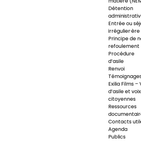
matière (NE
Détention
administrati
Entrée ou séj
irrégulier·ère
Principe de 
refoulement
Procédure
d’asile
Renvoi
Témoignage
Exilia Films – 
d’asile et voix
citoyennes
Ressources
documentair
Contacts util
Agenda
Publics