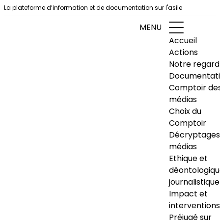
Aller au contenu
La plateforme d’information et de documentation sur l'asile
MENU
Accueil
Actions
Notre regard
Documentat
Comptoir de
médias
Choix du
Comptoir
Décryptages
médias
Ethique et
déontologiq
journalistique
Impact et
interventions
Préjugé sur