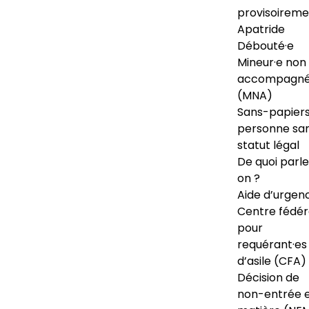
provisoireme
Apatride
Débouté·e
Mineur·e non
accompagné
(MNA)
Sans-papiers
personne sa
statut légal
De quoi parl
on ?
Aide d’urgen
Centre fédér
pour
requérant·es
d’asile (CFA)
Décision de
non-entrée 