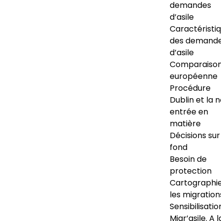
demandes
d’asile
Caractéristi
des demand
d’asile
Comparaiso
européenne
Procédure
Dublin et la 
entrée en
matière
Décisions sur
fond
Besoin de
protection
Cartographi
les migration
Sensibilisatio
Migr’asile. A l