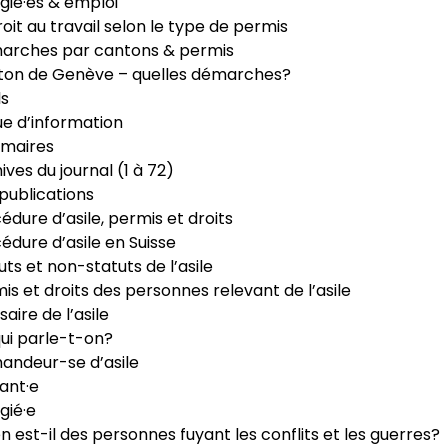
gié·es & emploi
roit au travail selon le type de permis
arches par cantons & permis
ton de Genève – quelles démarches?
ls
e d’information
maires
ives du journal (1 à 72)
publications
édure d’asile, permis et droits
édure d’asile en Suisse
uts et non-statuts de l’asile
is et droits des personnes relevant de l’asile
saire de l’asile
ui parle-t-on?
ndeur-se d’asile
ant·e
gié·e
n est-il des personnes fuyant les conflits et les guerres?