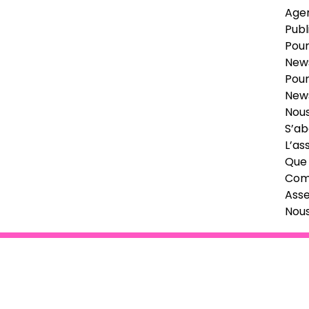
Age
Publ
Pour
News
Pour
News
Nous
S’ab
L’as
Que 
Comi
Ass
Nou