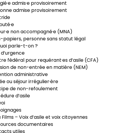
gié·e admis·e provisoirement
onne admise provisoirement
ride
outé·e
eur·e non accompagné·e (MNA)
-papiers, personne sans statut légal
uoi parle-t-on ?
 d’urgence
re fédéral pour requérant·es d’asile (CFA)
sion de non-entrée en matière (NEM)
ntion administrative
ée ou séjour irrégulier·ère
cipe de non-refoulement
édure d’asile
oi
oignages
ia Films – Voix d’asile et voix citoyennes
sources documentaires
acts utiles