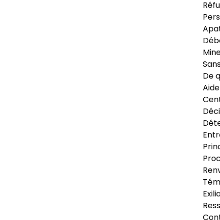
Réfu
Pers
Apat
Déb
Min
Sans
De q
Aide
Cent
Déci
Déte
Entr
Prin
Proc
Renv
Tém
Exil
Res
Cont