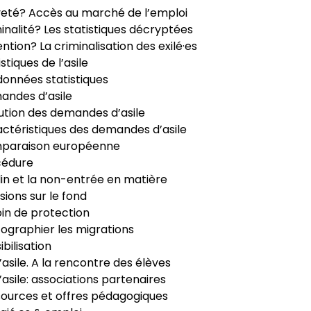
veté? Accès au marché de l’emploi
inalité? Les statistiques décryptées
ntion? La criminalisation des exilé·es
istiques de l’asile
données statistiques
ndes d’asile
ution des demandes d’asile
ctéristiques des demandes d’asile
paraison européenne
cédure
in et la non-entrée en matière
sions sur le fond
in de protection
ographier les migrations
ibilisation
’asile. A la rencontre des élèves
’asile: associations partenaires
ources et offres pédagogiques