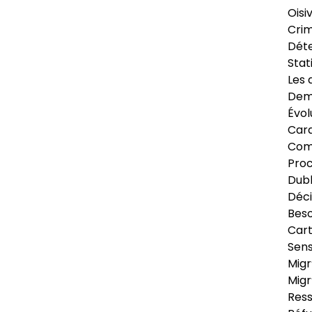
Oisi
Crim
Déte
Stat
Les 
Dema
Évol
Cara
Com
Pro
Dubl
Déci
Beso
Cart
Sens
Migr
Migr
Ress