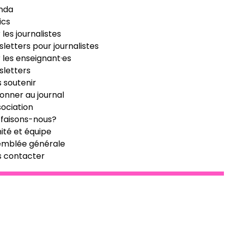
nda
ics
 les journalistes
letters pour journalistes
 les enseignant·es
letters
 soutenir
onner au journal
sociation
faisons-nous?
té et équipe
emblée générale
s contacter