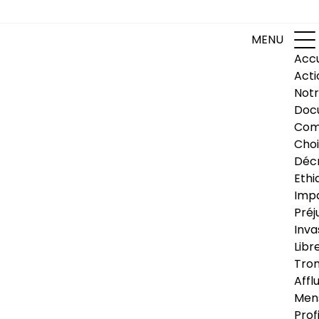
MENU
Accu
Acti
Notr
Doc
Com
Choi
Déc
Ethi
Impa
Préj
Inva
Libr
Trom
Affl
Men
Prof