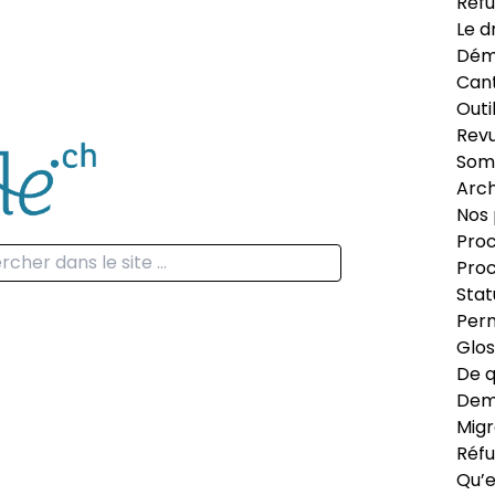
Réfu
Le d
Dém
Can
Outi
Revu
Som
Arch
Nos 
Proc
Proc
Stat
Perm
Glos
De q
Dema
Migr
Réfu
Qu’e