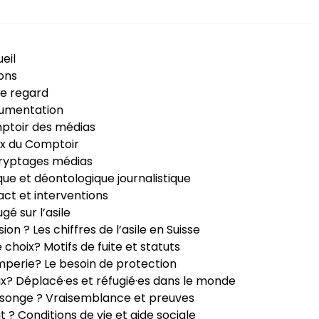
eil
ons
e regard
umentation
ptoir des médias
x du Comptoir
ryptages médias
que et déontologique journalistique
ct et interventions
ugé sur l’asile
sion ? Les chiffres de l’asile en Suisse
e choix? Motifs de fuite et statuts
perie? Le besoin de protection
ux? Déplacé·es et réfugié·es dans le monde
songe ? Vraisemblance et preuves
it ? Conditions de vie et aide sociale