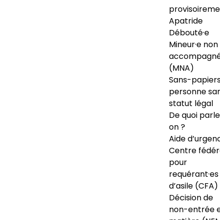
provisoireme
Apatride
Débouté·e
Mineur·e non
accompagné
(MNA)
Sans-papiers
personne sa
statut légal
De quoi parl
on ?
Aide d’urgen
Centre fédér
pour
requérant·es
d’asile (CFA)
Décision de
non-entrée 