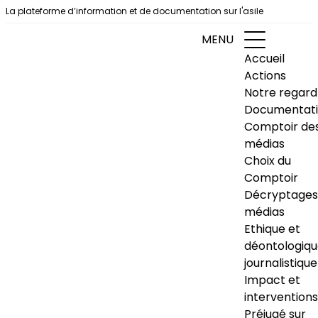
Aller au contenu
La plateforme d’information et de documentation sur l'asile
MENU
Accueil
Actions
Notre regard
Documentat
Comptoir de
médias
Choix du
Comptoir
Décryptages
médias
Ethique et
déontologiq
journalistique
Impact et
interventions
Préjugé sur