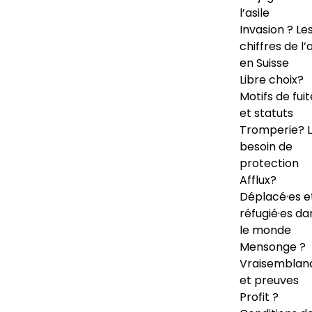
l’asile
Invasion ? Le
chiffres de l’a
en Suisse
Libre choix?
Motifs de fuit
et statuts
Tromperie? 
besoin de
protection
Afflux?
Déplacé·es e
réfugié·es da
le monde
Mensonge ?
Vraisemblan
et preuves
Profit ?