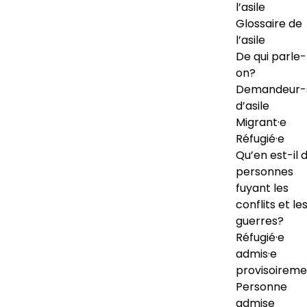
l’asile
Glossaire de
l’asile
De qui parle-
on?
Demandeur-
d’asile
Migrant·e
Réfugié·e
Qu’en est-il 
personnes
fuyant les
conflits et le
guerres?
Réfugié·e
admis·e
provisoireme
Personne
admise