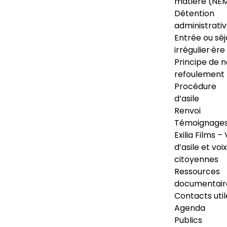
matière (NE
Détention
administrati
Entrée ou séj
irrégulier·ère
Principe de 
refoulement
Procédure
d’asile
Renvoi
Témoignage
Exilia Films – 
d’asile et voix
citoyennes
Ressources
documentair
Contacts util
Agenda
Publics