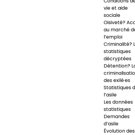
Conditions d
vie et aide
sociale
Oisiveté? Ac
au marché d
l’emploi
Criminalité? 
statistiques
décryptées
Détention? L
criminalisati
des exilé·es
Statistiques 
l’asile
Les données
statistiques
Demandes
d’asile
Évolution des