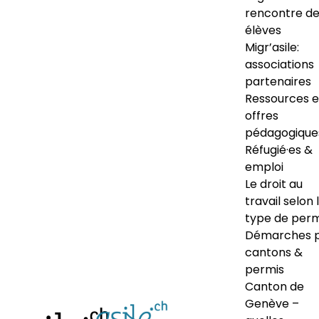
rencontre d
élèves
Migr’asile:
associations
partenaires
Ressources e
offres
pédagogique
Réfugié·es &
emploi
Le droit au
travail selon 
type de perm
Démarches 
cantons &
permis
Canton de
Genève –