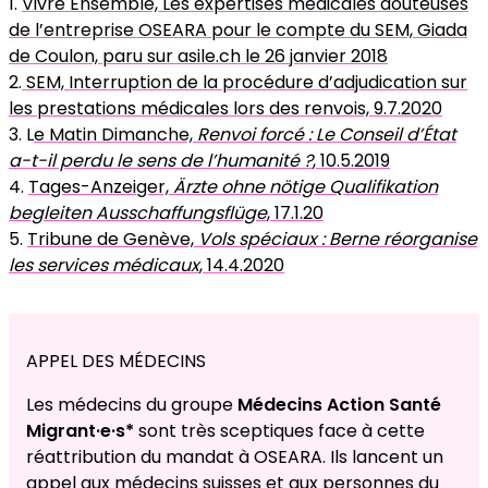
1.
Vivre Ensemble, Les expertises médicales douteuses
de l’entreprise OSEARA pour le compte du SEM, Giada
de Coulon, paru sur asile.ch le 26 janvier 2018
2.
SEM, Interruption de la procédure d’adjudication sur
les prestations médicales lors des renvois, 9.7.2020
3. L
e Matin Dimanche,
Renvoi forcé : Le Conseil d’État
a-t-il perdu le sens de l’humanité ?
, 10.5.2019
4.
Tages-Anzeiger,
Ärzte ohne nötige Qualifikation
begleiten Ausschaffungsflüge
, 17.1.20
5.
Tribune de Genève,
Vols spéciaux : Berne réorganise
les services médicaux
, 14.4.2020
APPEL DES MÉDECINS
Les médecins du groupe
Médecins Action Santé
Migrant·e·s*
sont très sceptiques face à cette
réattribution du mandat à OSEARA. Ils lancent un
appel aux médecins suisses et aux personnes du