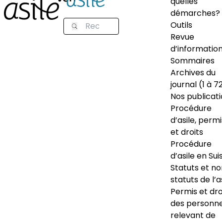
quelles
démarches?
Outils
Revue
d’informatio
Sommaires
Archives du
journal (1 à 7
Nos publicat
Procédure
d’asile, permi
et droits
Procédure
d’asile en Sui
Statuts et n
statuts de l’a
Permis et dro
des personn
relevant de