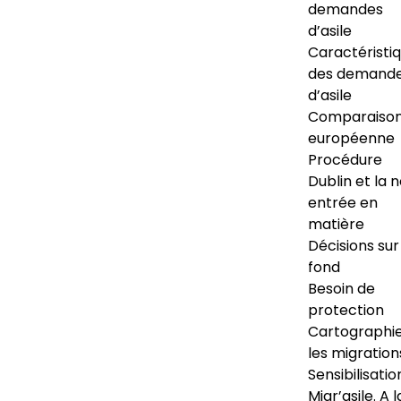
demandes
d’asile
Caractéristi
des demand
d’asile
Comparaiso
européenne
Procédure
Dublin et la 
entrée en
matière
Décisions sur
fond
Besoin de
protection
Cartographi
les migration
Sensibilisatio
Migr’asile. A l