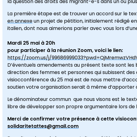
la question des droits des migrant-e-s dans un ou p
La première étape est de trouver un accord sur le tex
en annexe
un projet de pétition, initialement rédigé en
italien, dont nous aimerions parler avec vous lors d’un
Mardi 25 mai à 20h
pour participer à la réunion Zoom, voici le lien:
https://zoom.us/j/99686999033?pwd=QjMremwzV
D’éventuels amendements au présent texte sont les b
direction des femmes et personnes qui subissent des op
visiocconférence du 25 mai est de nous mettre d’accord
soutien votre organisation serait à même d’apporter à
Le dénominateur commun que nous visons est le texte
libre de développer son propre argumentaire lors de l
Merci de confirmer votre présence à cette visioconf
solidaritetattes@gmail.com