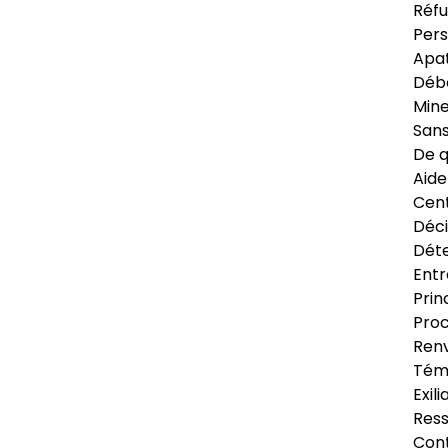
Réfu
Pers
Apat
Déb
Min
Sans
De q
Aide
Cent
Déci
Déte
Entr
Prin
Proc
Renv
Tém
Exil
Res
Cont