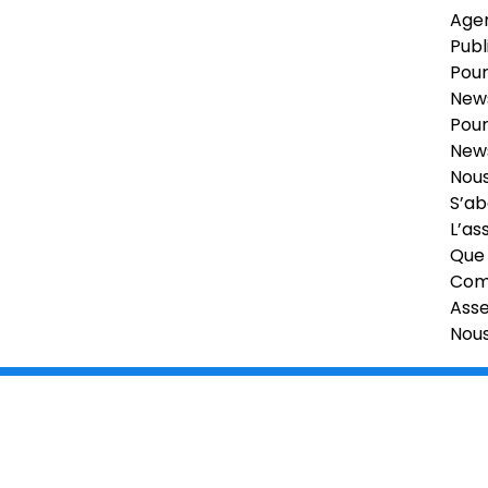
Age
Publ
Pour
News
Pour
News
Nous
S’ab
L’as
Que 
Comi
Ass
Nou