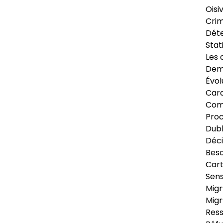
Oisi
Crim
Déte
Stat
Les 
Dema
Évol
Cara
Com
Pro
Dubl
Déci
Beso
Cart
Sens
Migr
Migr
Ress