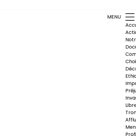
MENU
Accu
Acti
Notr
Doc
Com
Choi
Déc
Ethi
Impa
Préj
Inva
Libr
Trom
Affl
Men
Prof