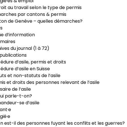
gié·es & emploi
roit au travail selon le type de permis
arches par cantons & permis
ton de Genève – quelles démarches?
ls
e d’information
maires
ives du journal (1 à 72)
publications
édure d’asile, permis et droits
édure d’asile en Suisse
uts et non-statuts de l’asile
is et droits des personnes relevant de l’asile
saire de l’asile
ui parle-t-on?
ndeur-se d’asile
ant·e
gié·e
n est-il des personnes fuyant les conflits et les guerres?