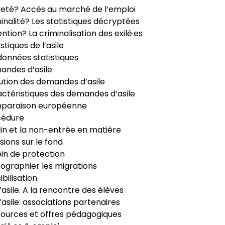
veté? Accès au marché de l’emploi
inalité? Les statistiques décryptées
ntion? La criminalisation des exilé·es
istiques de l’asile
données statistiques
ndes d’asile
ution des demandes d’asile
ctéristiques des demandes d’asile
paraison européenne
cédure
in et la non-entrée en matière
sions sur le fond
in de protection
ographier les migrations
ibilisation
’asile. A la rencontre des élèves
’asile: associations partenaires
ources et offres pédagogiques