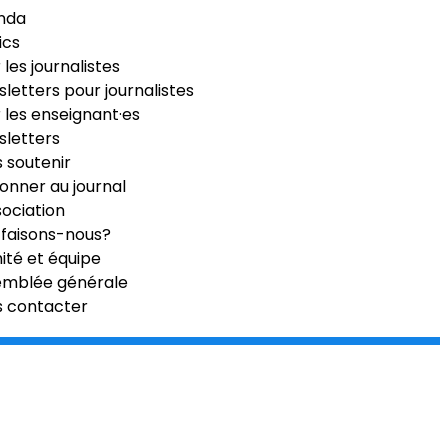
nda
ics
 les journalistes
letters pour journalistes
 les enseignant·es
letters
 soutenir
onner au journal
sociation
faisons-nous?
té et équipe
emblée générale
s contacter