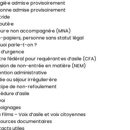
gié·e admis·e provisoirement
onne admise provisoirement
ride
outé·e
eur·e non accompagné·e (MNA)
-papiers, personne sans statut légal
uoi parle-t-on ?
 d’urgence
re fédéral pour requérant·es d’asile (CFA)
sion de non-entrée en matière (NEM)
ntion administrative
ée ou séjour irrégulier·ère
cipe de non-refoulement
édure d’asile
oi
oignages
ia Films – Voix d’asile et voix citoyennes
sources documentaires
acts utiles