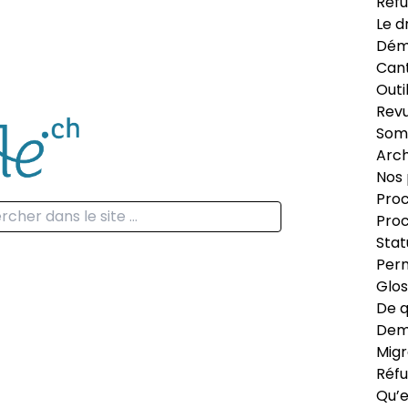
Réfu
Le d
Dém
Can
Outi
Revu
Som
Arch
Nos 
Proc
Proc
Stat
Perm
Glos
De q
Dema
Migr
Réfu
Qu’e