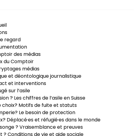
eil
ons
e regard
umentation
ptoir des médias
x du Comptoir
ryptages médias
que et déontologique journalistique
ct et interventions
ugé sur l’asile
sion ? Les chiffres de l’asile en Suisse
e choix? Motifs de fuite et statuts
perie? Le besoin de protection
ux? Déplacé·es et réfugié·es dans le monde
songe ? Vraisemblance et preuves
it ? Conditions de vie et aide sociale