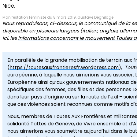
Nice.
Manifestation féministe du 8 mars 2019, Gustave Deghilage
Nous reproduisons, ci-dessous, le communiqué de la se
disponible en plusieurs langues (
italien
,
anglais
,
allem
ici, les
informations concernant le mouvement Toutes au
En parallèle de la grande mobilisation de terrain aux fro
(
https://toutesauxfrontieresfr.wordpress.com
),
Toute
européenne
, à laquelle nous aimerions vous associer.
Européenne ainsi qu’aux gouvernements nationaux de
spécifiques des femmes, des filles et des personnes LG
dans leur pays d’origine ou sur la route de l’exil – so
que ces violences soient reconnues comme motifs d’as
Nous, membres de Toutes Aux Frontières et militante
solidarité Tattes de Genève, de Vivre ensemble et d’A
nous aimerions vous soumettre aujourd’hui dans le but 