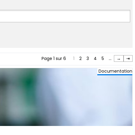
Page 1 sur 6
1
2
3
4
5
…
→
⇥
Documentation