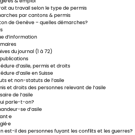
gié·es & emploi
roit au travail selon le type de permis
arches par cantons & permis
ton de Genève – quelles démarches?
ls
e d’information
maires
ives du journal (1 à 72)
publications
édure d’asile, permis et droits
édure d’asile en Suisse
uts et non-statuts de l’asile
is et droits des personnes relevant de l’asile
saire de l’asile
ui parle-t-on?
ndeur-se d’asile
ant·e
gié·e
n est-il des personnes fuyant les conflits et les guerres?