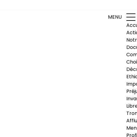
MENU
Accu
Acti
Notr
Doc
Com
Choi
Déc
Ethi
Impa
Préj
Inva
Libr
Trom
Affl
Men
Prof