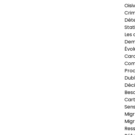
Oisi
Crim
Déte
Stat
Les 
Dema
Évol
Cara
Com
Pro
Dubl
Déci
Beso
Cart
Sens
Migr
Migr
Ress