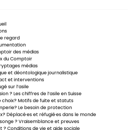
eil
ons
e regard
umentation
ptoir des médias
x du Comptoir
ryptages médias
que et déontologique journalistique
ct et interventions
ugé sur l’asile
sion ? Les chiffres de l’asile en Suisse
e choix? Motifs de fuite et statuts
perie? Le besoin de protection
ux? Déplacé·es et réfugié·es dans le monde
songe ? Vraisemblance et preuves
it ? Conditions de vie et aide sociale