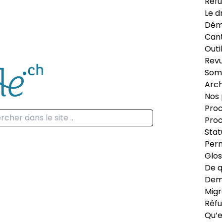
Réfu
Le d
Dém
Can
Outi
Revu
Som
Arch
Nos 
Proc
Proc
Stat
Perm
Glos
De q
Dema
Migr
Réfu
Qu’e