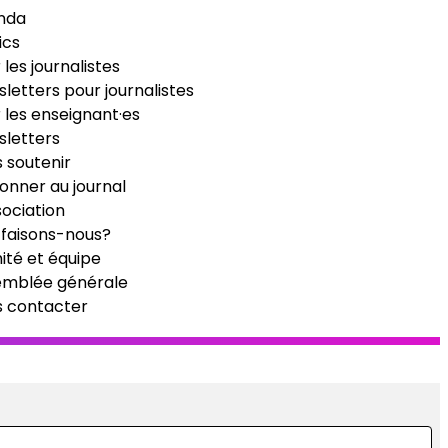
nda
ics
 les journalistes
letters pour journalistes
 les enseignant·es
letters
 soutenir
onner au journal
sociation
faisons-nous?
té et équipe
emblée générale
s contacter