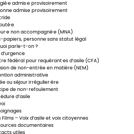
gié·e admis·e provisoirement
onne admise provisoirement
ride
outé·e
eur·e non accompagné·e (MNA)
-papiers, personne sans statut légal
uoi parle-t-on ?
 d’urgence
re fédéral pour requérant·es d’asile (CFA)
sion de non-entrée en matière (NEM)
ntion administrative
ée ou séjour irrégulier·ère
cipe de non-refoulement
édure d’asile
oi
oignages
ia Films – Voix d’asile et voix citoyennes
sources documentaires
acts utiles