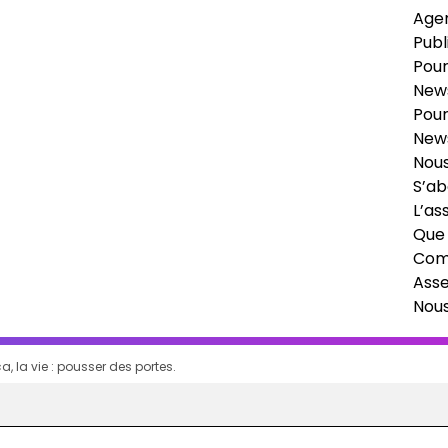
Age
Publ
Pour
News
Pour
News
Nous
S’ab
L’as
Que 
Comi
Ass
Nou
a, la vie : pousser des portes.