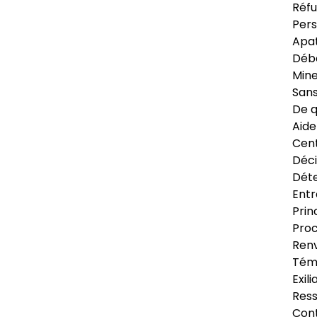
Réfu
Pers
Apat
Déb
Min
Sans
De q
Aide
Cent
Déci
Déte
Entr
Prin
Proc
Renv
Tém
Exil
Res
Cont