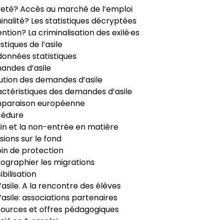
veté? Accès au marché de l’emploi
inalité? Les statistiques décryptées
ntion? La criminalisation des exilé·es
istiques de l’asile
données statistiques
ndes d’asile
ution des demandes d’asile
ctéristiques des demandes d’asile
paraison européenne
cédure
in et la non-entrée en matière
sions sur le fond
in de protection
ographier les migrations
ibilisation
’asile. A la rencontre des élèves
’asile: associations partenaires
ources et offres pédagogiques