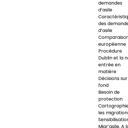
demandes
d’asile
Caractéristi
des demand
d’asile
Comparaiso
européenne
Procédure
Dublin et la 
entrée en
matière
Décisions sur
fond
Besoin de
protection
Cartographi
les migration
Sensibilisatio
Migr’asile. A l