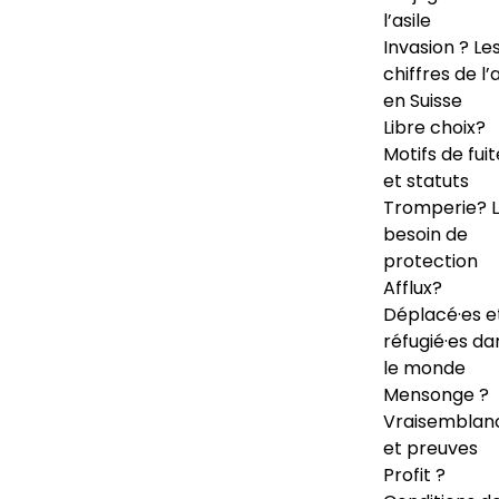
l’asile
Invasion ? Le
chiffres de l’a
en Suisse
Libre choix?
Motifs de fuit
et statuts
Tromperie? 
besoin de
protection
Afflux?
Déplacé·es e
réfugié·es da
le monde
Mensonge ?
Vraisemblan
et preuves
Profit ?