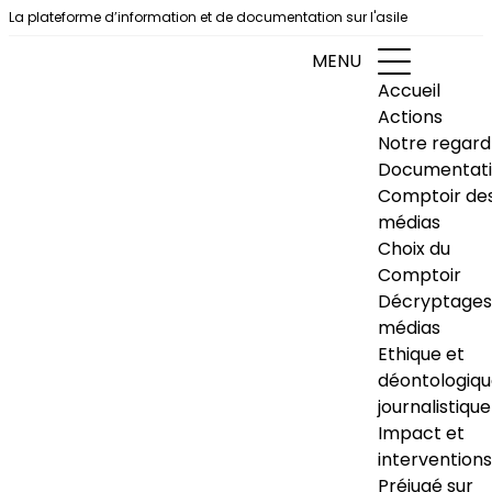
Aller au contenu
La plateforme d’information et de documentation sur l'asile
MENU
Accueil
Actions
Notre regard
Documentat
Comptoir de
médias
Choix du
Comptoir
Décryptages
médias
Ethique et
déontologiq
journalistique
Impact et
interventions
Préjugé sur