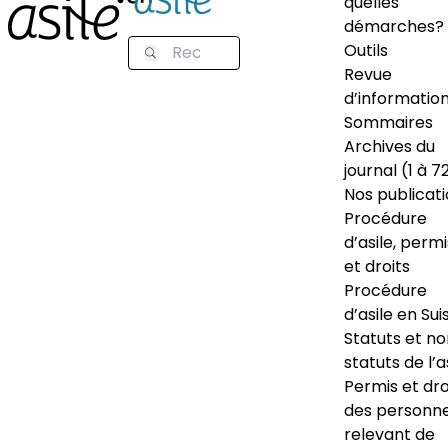
quelles
démarches?
Outils
Revue
d’informatio
Sommaires
Archives du
journal (1 à 7
Nos publicat
Procédure
d’asile, permi
et droits
Procédure
d’asile en Sui
Statuts et n
statuts de l’a
Permis et dro
des personn
relevant de