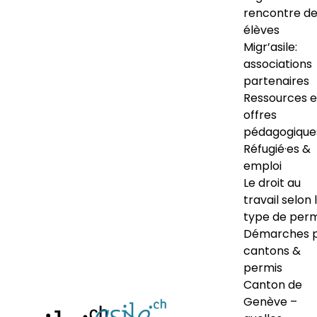
rencontre d
élèves
Migr’asile:
associations
partenaires
Ressources e
offres
pédagogique
Réfugié·es &
emploi
Le droit au
travail selon 
type de perm
Démarches 
cantons &
permis
Canton de
Genève –