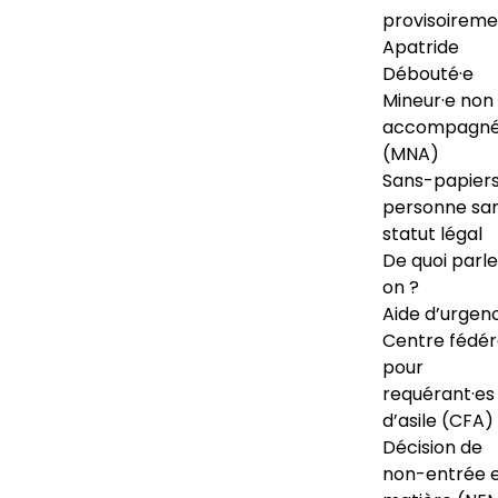
provisoireme
Apatride
Débouté·e
Mineur·e non
accompagné
(MNA)
Sans-papiers
personne sa
statut légal
De quoi parl
on ?
Aide d’urgen
Centre fédér
pour
requérant·es
d’asile (CFA)
Décision de
non-entrée 