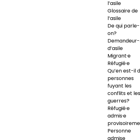
l’asile
Glossaire de
l’asile
De qui parle-
on?
Demandeur-
d’asile
Migrant·e
Réfugié·e
Qu’en est-il 
personnes
fuyant les
conflits et le
guerres?
Réfugié·e
admis·e
provisoireme
Personne
admise