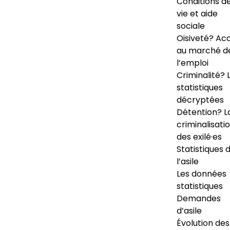
Conditions d
vie et aide
sociale
Oisiveté? Ac
au marché d
l’emploi
Criminalité? 
statistiques
décryptées
Détention? L
criminalisati
des exilé·es
Statistiques 
l’asile
Les données
statistiques
Demandes
d’asile
Évolution des