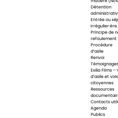
matière (NE
Détention
administrati
Entrée ou séj
irrégulier·ère
Principe de 
refoulement
Procédure
d’asile
Renvoi
Témoignage
Exilia Films – 
d’asile et voix
citoyennes
Ressources
documentair
Contacts util
Agenda
Publics