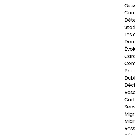
Oisi
Crim
Déte
Stat
Les 
Dema
Évol
Cara
Com
Pro
Dubl
Déci
Beso
Cart
Sens
Migr
Migr
Ress