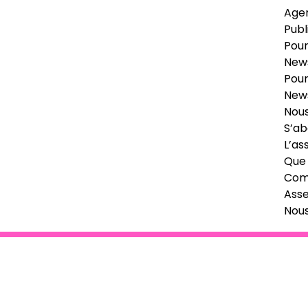
Age
Publ
Pour
News
Pour
News
Nous
S’ab
L’as
Que 
Comi
Ass
Nou