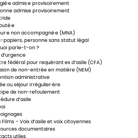
gié·e admis·e provisoirement
onne admise provisoirement
ride
outé·e
eur·e non accompagné·e (MNA)
-papiers, personne sans statut légal
uoi parle-t-on ?
 d’urgence
re fédéral pour requérant·es d’asile (CFA)
sion de non-entrée en matière (NEM)
ntion administrative
ée ou séjour irrégulier·ère
cipe de non-refoulement
édure d’asile
oi
oignages
ia Films – Voix d’asile et voix citoyennes
sources documentaires
acts utiles