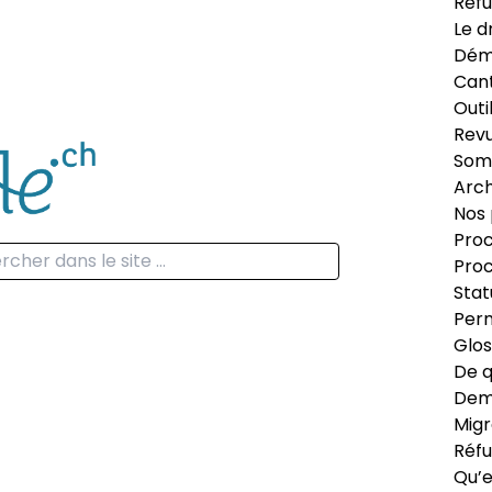
Réfu
Le d
Dém
Can
Outi
Revu
Som
Arch
Nos 
Proc
Proc
Stat
Perm
Glos
De q
Dema
Migr
Réfu
Qu’e