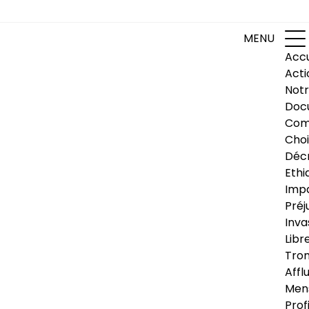
MENU
Accu
Acti
Notr
Doc
Com
Choi
Déc
Ethi
Impa
Préj
Inva
Libr
Trom
Affl
Men
Prof