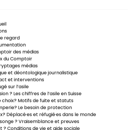
eil
ons
e regard
umentation
ptoir des médias
x du Comptoir
ryptages médias
que et déontologique journalistique
ct et interventions
ugé sur l’asile
sion ? Les chiffres de l’asile en Suisse
e choix? Motifs de fuite et statuts
perie? Le besoin de protection
ux? Déplacé·es et réfugié·es dans le monde
songe ? Vraisemblance et preuves
it ? Conditions de vie et aide sociale