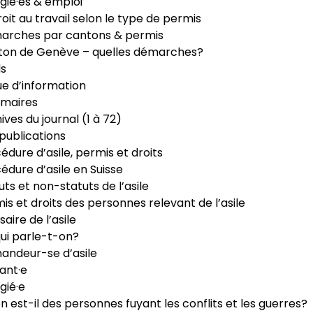
gié·es & emploi
roit au travail selon le type de permis
arches par cantons & permis
ton de Genève – quelles démarches?
ls
e d’information
maires
ives du journal (1 à 72)
publications
édure d’asile, permis et droits
édure d’asile en Suisse
uts et non-statuts de l’asile
is et droits des personnes relevant de l’asile
saire de l’asile
ui parle-t-on?
ndeur-se d’asile
ant·e
gié·e
n est-il des personnes fuyant les conflits et les guerres?