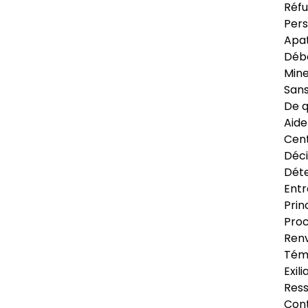
Réfu
Pers
Apat
Déb
Min
Sans
De q
Aide
Cent
Déci
Déte
Entr
Prin
Proc
Renv
Tém
Exil
Res
Cont