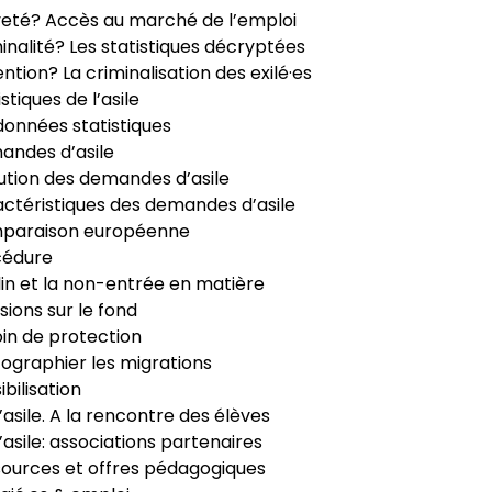
veté? Accès au marché de l’emploi
inalité? Les statistiques décryptées
ntion? La criminalisation des exilé·es
istiques de l’asile
données statistiques
ndes d’asile
ution des demandes d’asile
ctéristiques des demandes d’asile
paraison européenne
cédure
in et la non-entrée en matière
sions sur le fond
in de protection
ographier les migrations
ibilisation
’asile. A la rencontre des élèves
’asile: associations partenaires
ources et offres pédagogiques