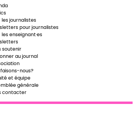
nda
ics
 les journalistes
letters pour journalistes
 les enseignant·es
letters
 soutenir
onner au journal
sociation
faisons-nous?
té et équipe
emblée générale
s contacter