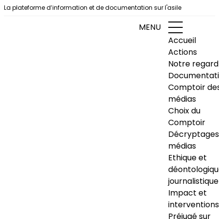
Aller au contenu
La plateforme d’information et de documentation sur l'asile
MENU
Accueil
Actions
Notre regard
Documentat
Comptoir de
médias
Choix du
Comptoir
Décryptages
médias
Ethique et
déontologiq
journalistique
Impact et
interventions
Préjugé sur