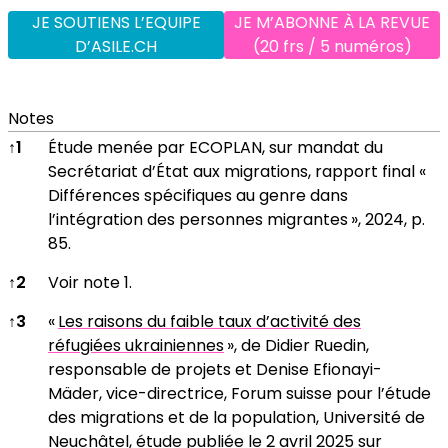
JE SOUTIENS L’EQUIPE
JE M’ABONNE À LA REVUE
D’ASILE.CH
(20 frs / 5 numéros)
Notes
Notes
↑
1
Étude menée par ECOPLAN, sur mandat du
Secrétariat d’État aux migrations, rapport final «
Différences spécifiques au genre dans
l’intégration des personnes migrantes », 2024, p.
85.
↑
2
Voir note 1.
↑
3
«
Les raisons du faible taux d’activité des
réfugiées ukrainiennes
», de Didier Ruedin,
responsable de projets et Denise Efionayi-
Mäder, vice-directrice, Forum suisse pour l’étude
des migrations et de la population, Université de
Neuchâtel, étude publiée le 2 avril 2025 sur