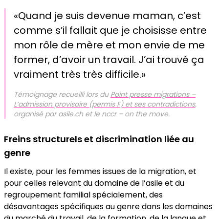
«Quand je suis devenue maman, c’est
comme s’il fallait que je choisisse entre
mon rôle de mère et mon envie de me
former, d’avoir un travail. J’ai trouvé ça
vraiment très très difficile.»
Témoignage recueilli lors du
Point presse migrations –
L’admission provisoire (permis F) et ses contradictions
,
organisé par asile.ch et le nccr – on the move.
Freins structurels et discrimination liée au
genre
Il existe, pour les femmes issues de la migration, et
pour celles relevant du domaine de l’asile et du
regroupement familial spécialement, des
désavantages spécifiques au genre dans les domaines
du marché du travail, de la formation, de la langue et