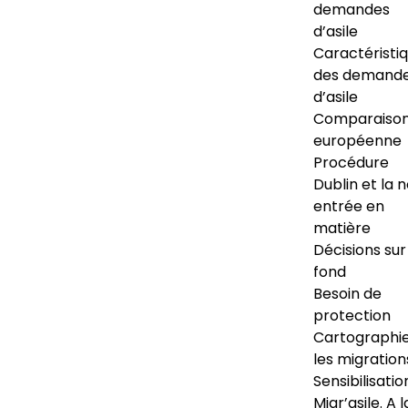
demandes
d’asile
Caractéristi
des demand
d’asile
Comparaiso
européenne
Procédure
Dublin et la 
entrée en
matière
Décisions sur
fond
Besoin de
protection
Cartographi
les migration
Sensibilisatio
Migr’asile. A l