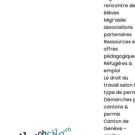
rencontre d
élèves
Migr’asile:
associations
partenaires
Ressources e
offres
pédagogique
Réfugié·es &
emploi
Le droit au
travail selon 
type de perm
Démarches 
cantons &
permis
Canton de
Genève –