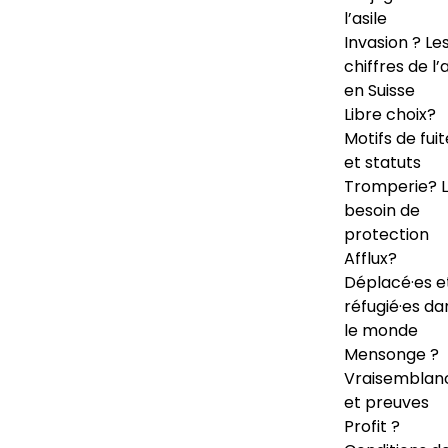
l’asile
Invasion ? Le
chiffres de l’a
en Suisse
Libre choix?
Motifs de fuit
et statuts
Tromperie? 
besoin de
protection
Afflux?
Déplacé·es e
réfugié·es da
le monde
Mensonge ?
Vraisemblan
et preuves
Profit ?