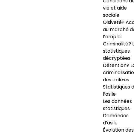
Conditions d
vie et aide
sociale
Oisiveté? Ac
au marché d
l’emploi
Criminalité? 
statistiques
décryptées
Détention? L
criminalisati
des exilé·es
Statistiques 
l’asile
Les données
statistiques
Demandes
d’asile
Évolution des