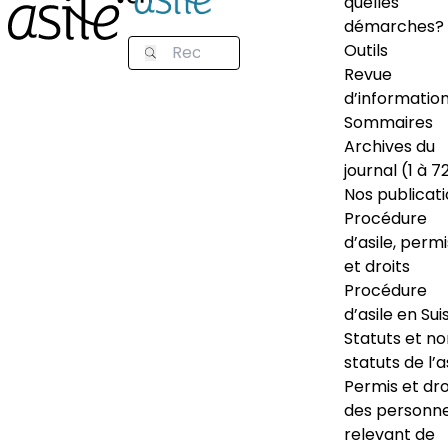
quelles
démarches?
Outils
Revue
d’informatio
Sommaires
Archives du
journal (1 à 7
Nos publicat
Procédure
d’asile, permi
et droits
Procédure
d’asile en Sui
Statuts et n
statuts de l’a
Permis et dro
des personn
relevant de