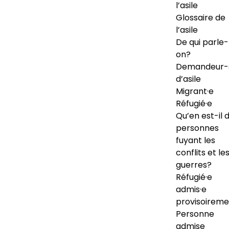
l’asile
Glossaire de
l’asile
De qui parle-
on?
Demandeur-
d’asile
Migrant·e
Réfugié·e
Qu’en est-il 
personnes
fuyant les
conflits et le
guerres?
Réfugié·e
admis·e
provisoireme
Personne
admise