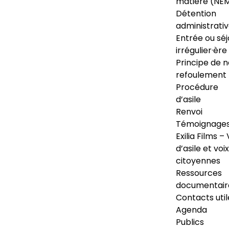
matière (NE
Détention
administrati
Entrée ou séj
irrégulier·ère
Principe de 
refoulement
Procédure
d’asile
Renvoi
Témoignage
Exilia Films – 
d’asile et voix
citoyennes
Ressources
documentair
Contacts util
Agenda
Publics