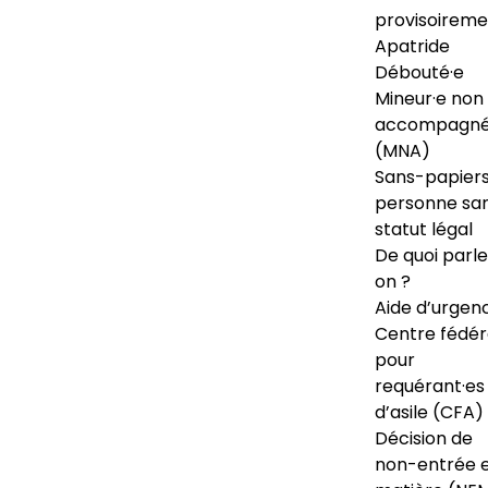
provisoireme
Apatride
Débouté·e
Mineur·e non
accompagné
(MNA)
Sans-papiers
personne sa
statut légal
De quoi parl
on ?
Aide d’urgen
Centre fédér
pour
requérant·es
d’asile (CFA)
Décision de
non-entrée 