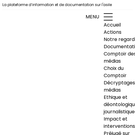
Aller au contenu
La plateforme d’information et de documentation sur l'asile
MENU
Accueil
Actions
Notre regard
Documentat
Comptoir de
médias
Choix du
Comptoir
Décryptages
médias
Ethique et
déontologiq
journalistique
Impact et
interventions
Préjugé sur