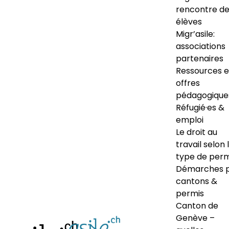
rencontre d
élèves
Migr’asile:
associations
partenaires
Ressources e
offres
pédagogique
Réfugié·es &
emploi
Le droit au
travail selon 
type de perm
Démarches 
cantons &
permis
Canton de
Genève –