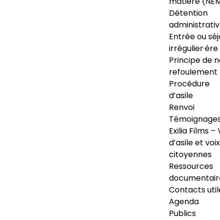
matière (NE
Détention
administrati
Entrée ou séj
irrégulier·ère
Principe de 
refoulement
Procédure
d’asile
Renvoi
Témoignage
Exilia Films – 
d’asile et voix
citoyennes
Ressources
documentair
Contacts util
Agenda
Publics