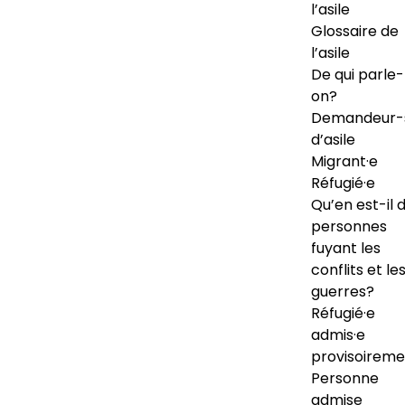
l’asile
Glossaire de
l’asile
De qui parle-
on?
Demandeur-
d’asile
Migrant·e
Réfugié·e
Qu’en est-il 
personnes
fuyant les
conflits et le
guerres?
Réfugié·e
admis·e
provisoireme
Personne
admise