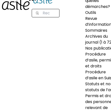
quelles
démarches?
Outils
Revue
d’informatio
Sommaires
Archives du
journal (1 à 7
Nos publicat
Procédure
d’asile, permi
et droits
Procédure
d’asile en Sui
Statuts et n
statuts de l’a
Permis et dro
des personn
relevant de