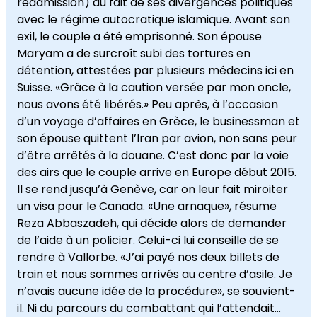
réadmission) du fait de ses divergences politiques
avec le régime autocratique islamique. Avant son
exil, le couple a été emprisonné. Son épouse
Maryam a de surcroît subi des tortures en
détention, attestées par plusieurs médecins ici en
Suisse. «Grâce à la caution versée par mon oncle,
nous avons été libérés.» Peu après, à l’occasion
d’un voyage d’affaires en Grèce, le businessman et
son épouse quittent l’Iran par avion, non sans peur
d’être arrêtés à la douane. C’est donc par la voie
des airs que le couple arrive en Europe début 2015.
Il se rend jusqu’à Genève, car on leur fait miroiter
un visa pour le Canada. «Une arnaque», résume
Reza Abbaszadeh, qui décide alors de demander
de l’aide à un policier. Celui-ci lui conseille de se
rendre à Vallorbe. «J’ai payé nos deux billets de
train et nous sommes arrivés au centre d’asile. Je
n’avais aucune idée de la procédure», se souvient-
il. Ni du parcours du combattant qui l’attendait…