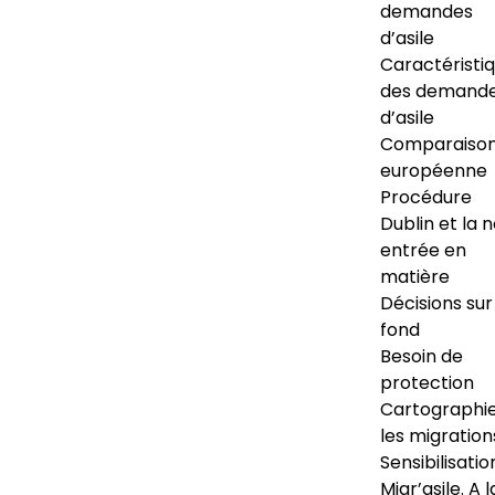
demandes
d’asile
Caractéristi
des demand
d’asile
Comparaiso
européenne
Procédure
Dublin et la 
entrée en
matière
Décisions sur
fond
Besoin de
protection
Cartographi
les migration
Sensibilisatio
Migr’asile. A l