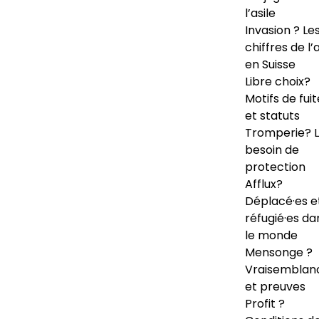
l’asile
Invasion ? Le
chiffres de l’a
en Suisse
Libre choix?
Motifs de fuit
et statuts
Tromperie? 
besoin de
protection
Afflux?
Déplacé·es e
réfugié·es da
le monde
Mensonge ?
Vraisemblan
et preuves
Profit ?