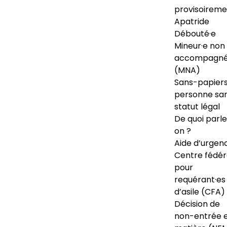
provisoireme
Apatride
Débouté·e
Mineur·e non
accompagné
(MNA)
Sans-papiers
personne sa
statut légal
De quoi parl
on ?
Aide d’urgen
Centre fédér
pour
requérant·es
d’asile (CFA)
Décision de
non-entrée 