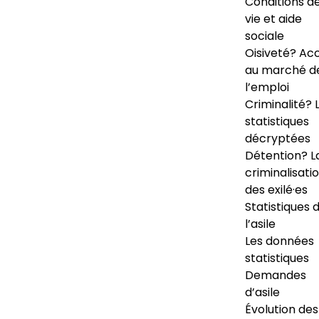
Conditions d
vie et aide
sociale
Oisiveté? Ac
au marché d
l’emploi
Criminalité? 
statistiques
décryptées
Détention? L
criminalisati
des exilé·es
Statistiques 
l’asile
Les données
statistiques
Demandes
d’asile
Évolution des