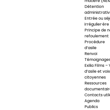
matière (NE
Détention
administrati
Entrée ou séj
irrégulier·ère
Principe de 
refoulement
Procédure
d’asile
Renvoi
Témoignage
Exilia Films – 
d’asile et voix
citoyennes
Ressources
documentair
Contacts util
Agenda
Publics