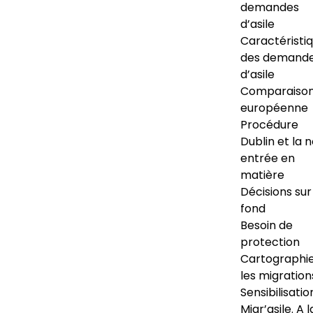
demandes
d’asile
Caractéristi
des demand
d’asile
Comparaiso
européenne
Procédure
Dublin et la 
entrée en
matière
Décisions sur
fond
Besoin de
protection
Cartographi
les migration
Sensibilisatio
Migr’asile. A l