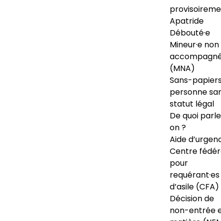
provisoireme
Apatride
Débouté·e
Mineur·e non
accompagné
(MNA)
Sans-papiers
personne sa
statut légal
De quoi parl
on ?
Aide d’urgen
Centre fédér
pour
requérant·es
d’asile (CFA)
Décision de
non-entrée 