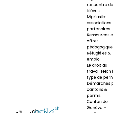
rencontre d
élèves
Migr’asile:
associations
partenaires
Ressources e
offres
pédagogique
Réfugié·es &
emploi
Le droit au
travail selon 
type de perm
Démarches 
cantons &
permis
Canton de
Genève –