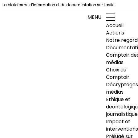
Aller au contenu
La plateforme d’information et de documentation sur l'asile
MENU
Accueil
Actions
Notre regard
Documentat
Comptoir de
médias
Choix du
Comptoir
Décryptages
médias
Ethique et
déontologiq
journalistique
Impact et
interventions
Préjugé sur