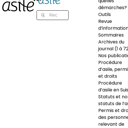
quelles
démarches?
Outils
Revue
d’informatio
Sommaires
Archives du
journal (1 à 7
Nos publicat
Procédure
d’asile, permi
et droits
Procédure
d’asile en Sui
Statuts et n
statuts de l’a
Permis et dro
des personn
relevant de