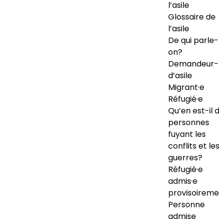
l’asile
Glossaire de
l’asile
De qui parle-
on?
Demandeur-
d’asile
Migrant·e
Réfugié·e
Qu’en est-il 
personnes
fuyant les
conflits et le
guerres?
Réfugié·e
admis·e
provisoireme
Personne
admise