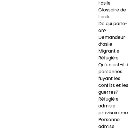
l’asile
Glossaire de
l’asile
De qui parle-
on?
Demandeur-
d’asile
Migrant·e
Réfugié·e
Qu’en est-il 
personnes
fuyant les
conflits et le
guerres?
Réfugié·e
admis·e
provisoireme
Personne
admise