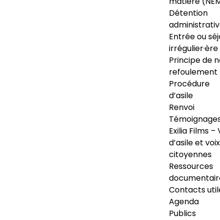
matière (NE
Détention
administrati
Entrée ou séj
irrégulier·ère
Principe de 
refoulement
Procédure
d’asile
Renvoi
Témoignage
Exilia Films – 
d’asile et voix
citoyennes
Ressources
documentair
Contacts util
Agenda
Publics