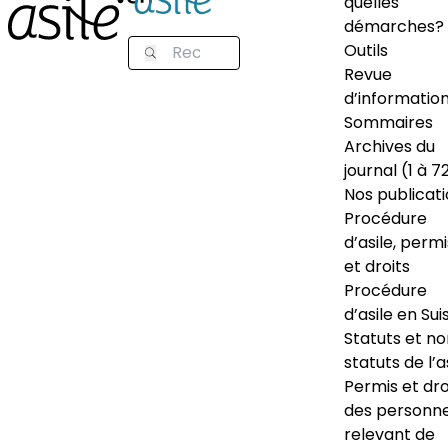
quelles
démarches?
Outils
Revue
d’informatio
Sommaires
Archives du
journal (1 à 7
Nos publicat
Procédure
d’asile, permi
et droits
Procédure
d’asile en Sui
Statuts et n
statuts de l’a
Permis et dro
des personn
relevant de