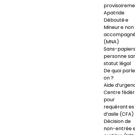
provisoireme
Apatride
Débouté·e
Mineur·e non
accompagné
(MNA)
Sans-papiers
personne sa
statut légal
De quoi parl
on ?
Aide d’urgen
Centre fédér
pour
requérant·es
d’asile (CFA)
Décision de
non-entrée 