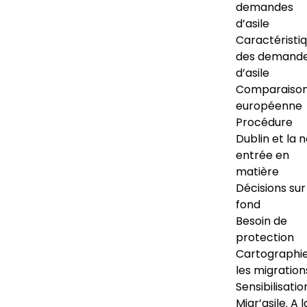
demandes
d’asile
Caractéristi
des demand
d’asile
Comparaiso
européenne
Procédure
Dublin et la 
entrée en
matière
Décisions sur
fond
Besoin de
protection
Cartographi
les migration
Sensibilisatio
Migr’asile. A l