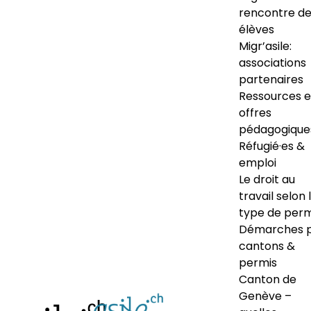
rencontre d
élèves
Migr’asile:
associations
partenaires
Ressources e
offres
pédagogique
Réfugié·es &
emploi
Le droit au
travail selon 
type de perm
Démarches 
cantons &
permis
Canton de
Genève –