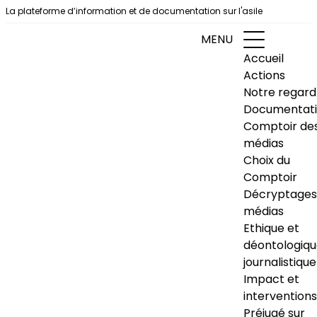
Aller au contenu
La plateforme d’information et de documentation sur l'asile
MENU
Accueil
Actions
Notre regard
Documentat
Comptoir de
médias
Choix du
Comptoir
Décryptages
médias
Ethique et
déontologiq
journalistique
Impact et
interventions
Préjugé sur