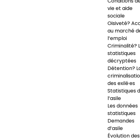
Conditions d
vie et aide
sociale
Oisiveté? Ac
au marché d
l’emploi
Criminalité? 
statistiques
décryptées
Détention? L
criminalisati
des exilé·es
Statistiques 
l’asile
Les données
statistiques
Demandes
d’asile
Évolution des