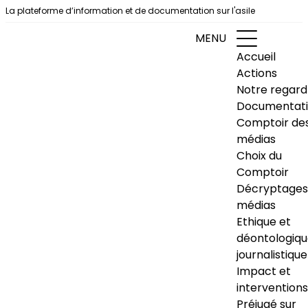
Aller au contenu
La plateforme d’information et de documentation sur l'asile
MENU
Accueil
Actions
Notre regard
Documentat
Comptoir de
médias
Choix du
Comptoir
Décryptages
médias
Ethique et
déontologiq
journalistique
Impact et
interventions
Préjugé sur