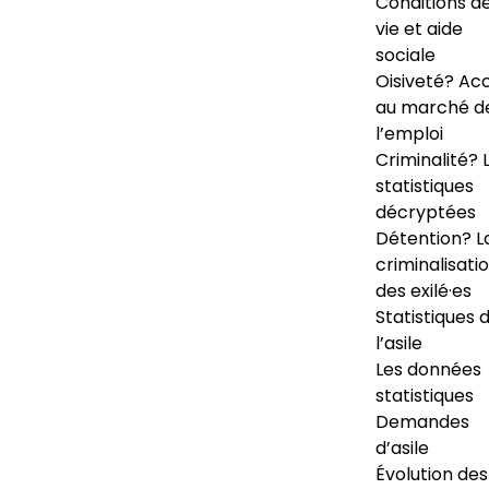
Conditions d
vie et aide
sociale
Oisiveté? Ac
au marché d
l’emploi
Criminalité? 
statistiques
décryptées
Détention? L
criminalisati
des exilé·es
Statistiques 
l’asile
Les données
statistiques
Demandes
d’asile
Évolution des