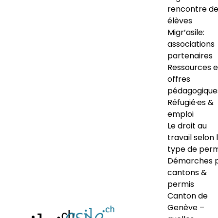
rencontre d
élèves
Migr’asile:
associations
partenaires
Ressources e
offres
pédagogique
Réfugié·es &
emploi
Le droit au
travail selon 
type de perm
Démarches 
cantons &
permis
Canton de
Genève –