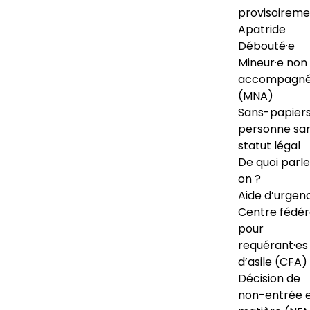
provisoireme
Apatride
Débouté·e
Mineur·e non
accompagné
(MNA)
Sans-papiers
personne sa
statut légal
De quoi parl
on ?
Aide d’urgen
Centre fédér
pour
requérant·es
d’asile (CFA)
Décision de
non-entrée 