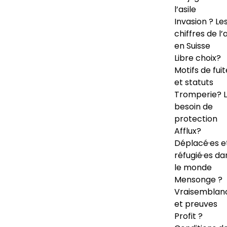
l’asile
Invasion ? Le
chiffres de l’a
en Suisse
Libre choix?
Motifs de fuit
et statuts
Tromperie? 
besoin de
protection
Afflux?
Déplacé·es e
réfugié·es da
le monde
Mensonge ?
Vraisemblan
et preuves
Profit ?