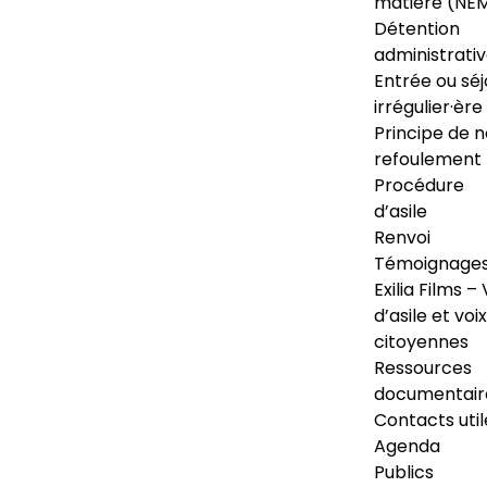
matière (NE
Détention
administrati
Entrée ou séj
irrégulier·ère
Principe de 
refoulement
Procédure
d’asile
Renvoi
Témoignage
Exilia Films – 
d’asile et voix
citoyennes
Ressources
documentair
Contacts util
Agenda
Publics