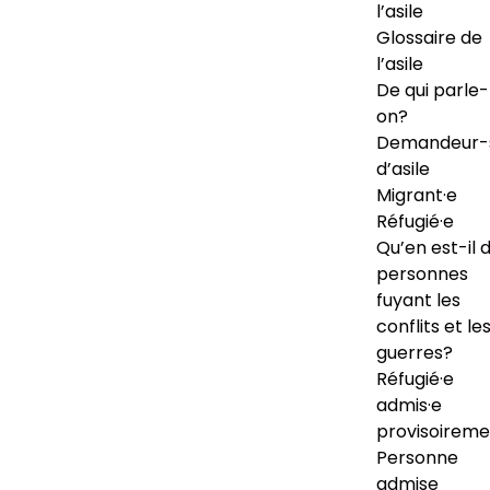
l’asile
Glossaire de
l’asile
De qui parle-
on?
Demandeur-
d’asile
Migrant·e
Réfugié·e
Qu’en est-il 
personnes
fuyant les
conflits et le
guerres?
Réfugié·e
admis·e
provisoireme
Personne
admise