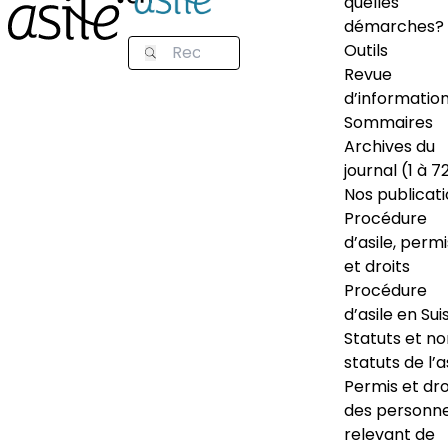
quelles
démarches?
Outils
Revue
d’informatio
Sommaires
Archives du
journal (1 à 7
Nos publicat
Procédure
d’asile, permi
et droits
Procédure
d’asile en Sui
Statuts et n
statuts de l’a
Permis et dro
des personn
relevant de