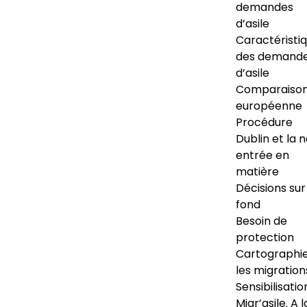
demandes
d’asile
Caractéristi
des demand
d’asile
Comparaiso
européenne
Procédure
Dublin et la 
entrée en
matière
Décisions sur
fond
Besoin de
protection
Cartographi
les migration
Sensibilisatio
Migr’asile. A l