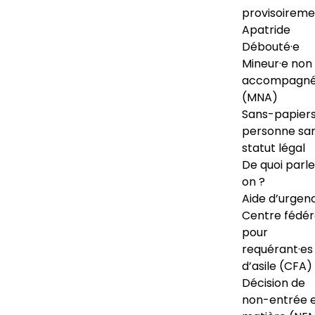
provisoireme
Apatride
Débouté·e
Mineur·e non
accompagné
(MNA)
Sans-papiers
personne sa
statut légal
De quoi parl
on ?
Aide d’urgen
Centre fédér
pour
requérant·es
d’asile (CFA)
Décision de
non-entrée 