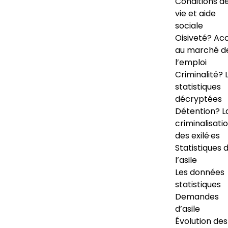
Conditions d
vie et aide
sociale
Oisiveté? Ac
au marché d
l’emploi
Criminalité? 
statistiques
décryptées
Détention? L
criminalisati
des exilé·es
Statistiques 
l’asile
Les données
statistiques
Demandes
d’asile
Évolution des