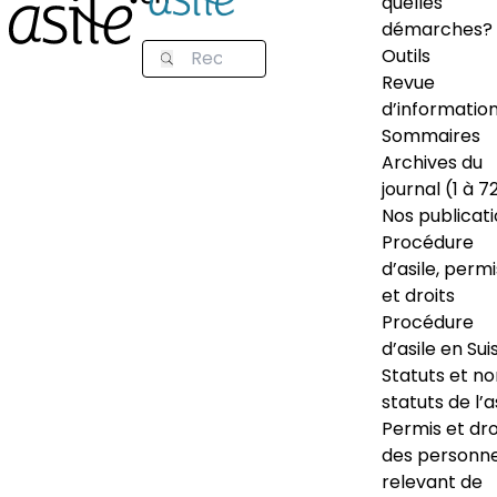
quelles
démarches?
Outils
Revue
d’informatio
Sommaires
Archives du
journal (1 à 7
Nos publicat
Procédure
d’asile, permi
et droits
Procédure
d’asile en Sui
Statuts et n
statuts de l’a
Permis et dro
des personn
relevant de