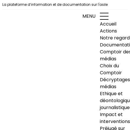
Aller au contenu
La plateforme d’information et de documentation sur l'asile
MENU
Accueil
Actions
Notre regard
Documentat
Comptoir de
médias
Choix du
Comptoir
Décryptages
médias
Ethique et
déontologiq
journalistique
Impact et
interventions
Préjugé sur