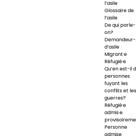
l’asile
Glossaire de
l’asile
De qui parle-
on?
Demandeur-
d’asile
Migrant·e
Réfugié·e
Qu’en est-il 
personnes
fuyant les
conflits et le
guerres?
Réfugié·e
admis·e
provisoireme
Personne
admise