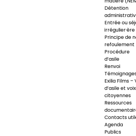
matière (NE
Détention
administrati
Entrée ou séj
irrégulier·ère
Principe de 
refoulement
Procédure
d’asile
Renvoi
Témoignage
Exilia Films – 
d’asile et voix
citoyennes
Ressources
documentair
Contacts util
Agenda
Publics