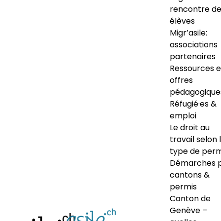
rencontre d
élèves
Migr’asile:
associations
partenaires
Ressources e
offres
pédagogique
Réfugié·es &
emploi
Le droit au
travail selon 
type de perm
Démarches 
cantons &
permis
Canton de
Genève –