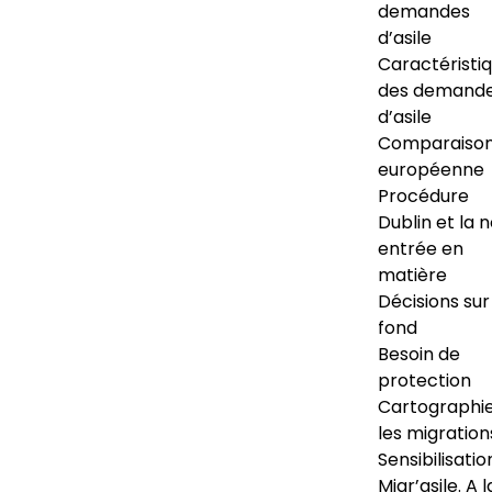
demandes
d’asile
Caractéristi
des demand
d’asile
Comparaiso
européenne
Procédure
Dublin et la 
entrée en
matière
Décisions sur
fond
Besoin de
protection
Cartographi
les migration
Sensibilisatio
Migr’asile. A l