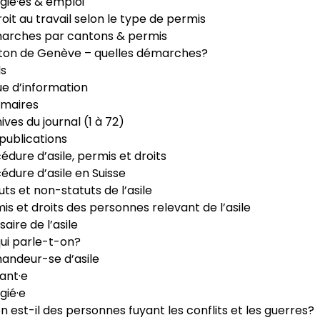
gié·es & emploi
roit au travail selon le type de permis
arches par cantons & permis
ton de Genève – quelles démarches?
ls
e d’information
maires
ives du journal (1 à 72)
publications
édure d’asile, permis et droits
édure d’asile en Suisse
uts et non-statuts de l’asile
is et droits des personnes relevant de l’asile
saire de l’asile
ui parle-t-on?
ndeur-se d’asile
ant·e
gié·e
n est-il des personnes fuyant les conflits et les guerres?