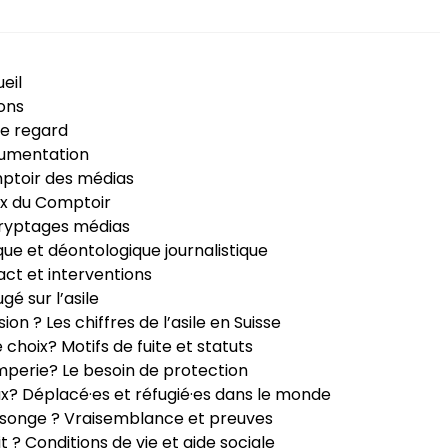
eil
ons
e regard
umentation
ptoir des médias
x du Comptoir
ryptages médias
que et déontologique journalistique
ct et interventions
ugé sur l’asile
sion ? Les chiffres de l’asile en Suisse
e choix? Motifs de fuite et statuts
perie? Le besoin de protection
ux? Déplacé·es et réfugié·es dans le monde
songe ? Vraisemblance et preuves
it ? Conditions de vie et aide sociale