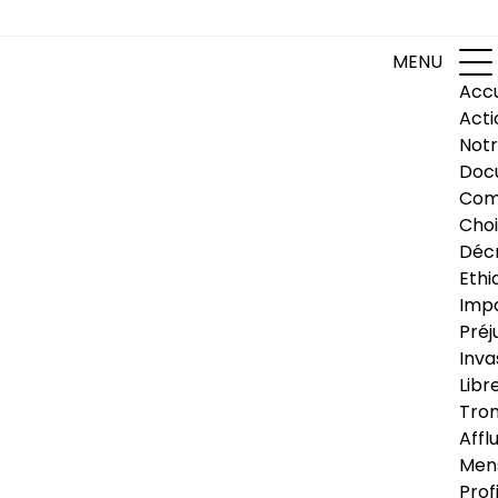
MENU
Accu
Acti
Notr
Doc
Com
Choi
Déc
Ethi
Impa
Préj
Inva
Libr
Trom
Affl
Men
Prof