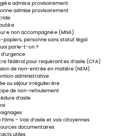
gié·e admis·e provisoirement
onne admise provisoirement
ride
outé·e
eur·e non accompagné·e (MNA)
-papiers, personne sans statut légal
uoi parle-t-on ?
 d’urgence
re fédéral pour requérant·es d’asile (CFA)
sion de non-entrée en matière (NEM)
ntion administrative
ée ou séjour irrégulier·ère
cipe de non-refoulement
édure d’asile
oi
oignages
ia Films – Voix d’asile et voix citoyennes
sources documentaires
acts utiles