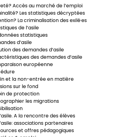
veté? Accès au marché de l’emploi
inalité? Les statistiques décryptées
ntion? La criminalisation des exilé·es
istiques de l’asile
données statistiques
ndes d’asile
ution des demandes d’asile
ctéristiques des demandes d’asile
paraison européenne
cédure
in et la non-entrée en matière
sions sur le fond
in de protection
ographier les migrations
ibilisation
’asile. A la rencontre des élèves
’asile: associations partenaires
ources et offres pédagogiques