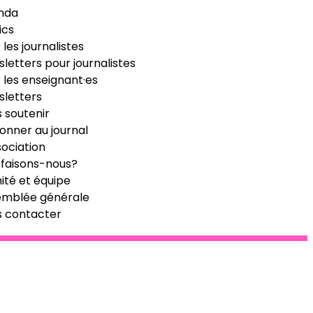
nda
ics
 les journalistes
letters pour journalistes
 les enseignant·es
letters
 soutenir
onner au journal
sociation
faisons-nous?
té et équipe
emblée générale
s contacter