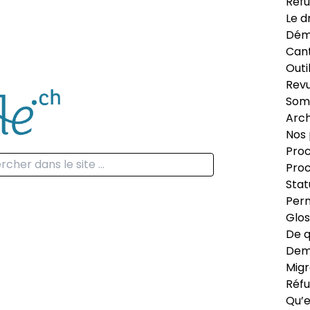
Réfu
Le d
Dém
Can
Outi
Revu
Som
Arch
Nos 
Proc
Proc
Stat
Perm
Glos
De q
Dema
Migr
Réfu
Qu’e