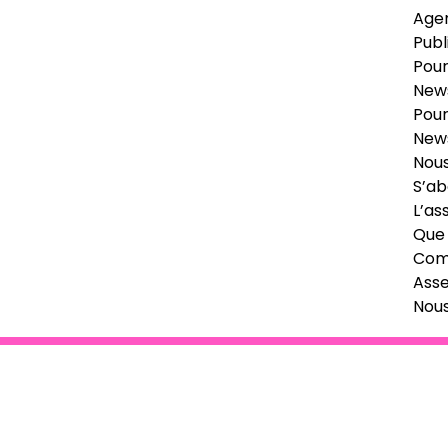
Age
Publ
Pour
News
Pour
News
Nous
S’ab
L’as
Que 
Comi
Ass
Nou