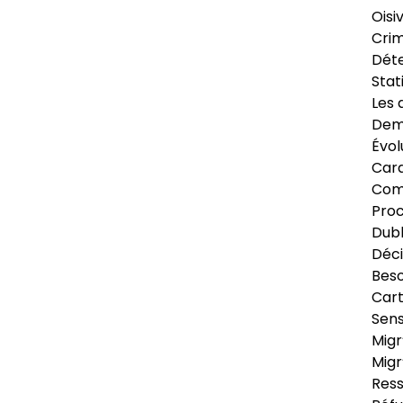
Oisi
Crim
Déte
Stat
Les 
Dema
Évol
Cara
Com
Pro
Dubl
Déci
Beso
Cart
Sens
Migr
Migr
Ress