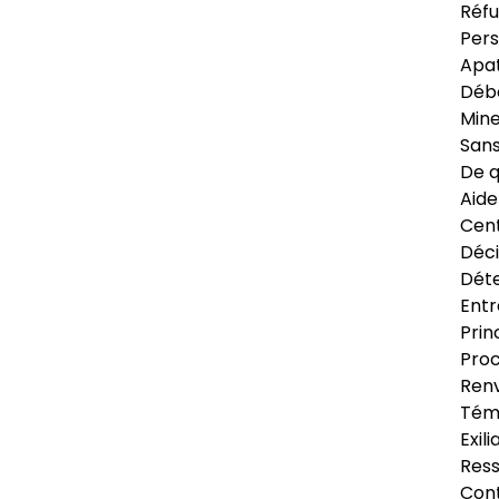
Réfu
Pers
Apat
Déb
Min
Sans
De q
Aide
Cent
Déci
Déte
Entr
Prin
Proc
Renv
Tém
Exil
Res
Cont